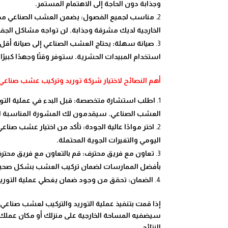
وجذابة دون الحاجة إلى الاهتمام المستمر.
مناسب لجميع الفصول: يضمن العشب الصناعي مظهر
الخارجية لديك مشرقة وجذابة. لن تواجه مشاكل الجفا
صيانة سهلة: يحتاج العشب الصناعي إلى صيانة أقل
استخدام المبيدات الحشرية. ستوفر وقتًا وجهدًا كبيرًا
أهم النصائح لاختيار شركة توريد وتركيب عشب صناعي ب
اطلب استشارة متخصصة: قبل البدء في عملية الت
العشب الصناعي. سيقدمون لك المشورة المناسبة استنا
اختر موادًا عالية الجودة: تأكد من اختيار عشب صنا
اليومي والتغيرات الجوية المحتملة.
تعاون مع فريق محترف: قم بالتعاون مع فريق محترف
بأفضل الممارسات لضمان تركيب العشب بشكل صحي
الضمان: تحقق من وجود ضمان يغطي عملية التوريد 
إذا قمت بتنفيذ عملية التوريد والتركيب لعشب صناعي 
سيضفيه المساحة الخارجية على منزلك أو مكان عملك
النتائج.