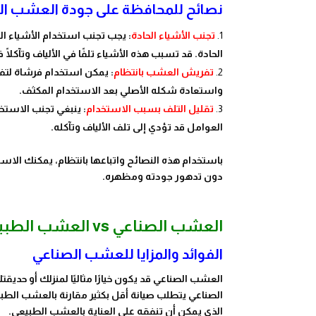
نصائح للمحافظة على جودة العشب ال
تجنب الأشياء الحادة
: يجب تجنب استخدام الأشياء ا
الحادة. قد تسبب هذه الأشياء تلفًا في الألياف وتآكلًا
تفريش العشب بانتظام
: يمكن استخدام فرشاة لتف
واستعادة شكله الأصلي بعد الاستخدام المكثف.
تقليل التلف بسبب الاستخدام
: ينبغي تجنب الاست
العوامل قد تؤدي إلى تلف الألياف وتآكله.
باستخدام هذه النصائح واتباعها بانتظام، يمكنك الا
دون تدهور جودته ومظهره.
العشب الصناعي vs العشب الطبيعي: مقارنة وتحليل
الفوائد والمزايا للعشب الصناعي
العشب الصناعي قد يكون خيارًا مثاليًا لمنزلك أو حدي
الصناعي يتطلب صيانة أقل بكثير مقارنة بالعشب الطبي
الذي يمكن أن تنفقه على العناية بالعشب الطبيعي.