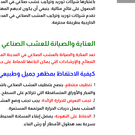
باعتبارها شركات توريد وتركيب عشب صناعي في المدينة
الحصول على نتائج مثالية. ينبغي أن يكون لديهم المها
تقدم شركات توريد وتركيب العشب الصناعي في المدين
الخارجية بطريقة محترفة.
العناية والصيانة للعشب الصناعي ف
تعد العناية والصيانة بالعشب الصناعي في المدينة الم
النصائح والإرشادات التي يمكن اتباعها للحفاظ على 
كيفية الاحتفاظ بمظهر جميل وطبيع
تنظيف منتظم:
ينصح بتنظيف العشب الصناعي بانتظا
والغبار والأوراق المتساقطة التي تتراكم على السطح. 
تجنب التعرض للحرارة الزائدة:
يجب تجنب وضع العشب 
العشب بفعل درجات الحرارة المرتفعة المستمرة.
الحفاظ على التهوية
: يفضل إبقاء المساحة المحيط
بسرعة بعد هطول الأمطار أو رش الماء.