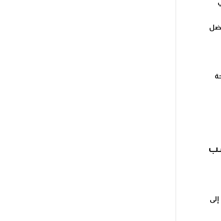
ي
فضل
ة
شب
إلى