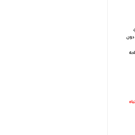
 دون
حة
باه