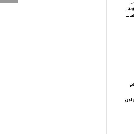
ل
زمة.
احات
اخ
ولون