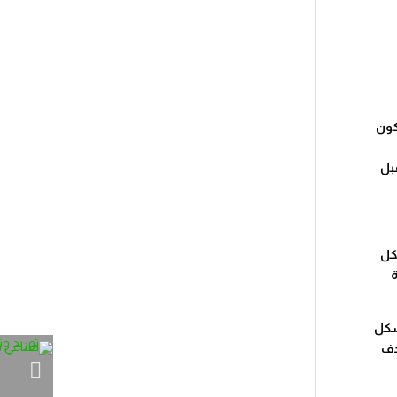
كون
بل
كل
ة
شكل
دف