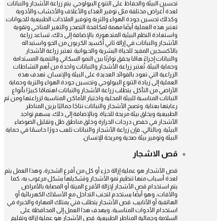
تحسين البيئة والحفاظ على التنوع البيولوجي. يتم زراعة الأشجار والنباتات
لعدة أغراض مختلفة مثل توفير الغذاء والأعلاف والأخشاب والأدوية
وكذلك تحسين جودة الهواء والتربة وتوفير الملاذات الطبيعية للحيوانات.
تعتبر هذه العملية أيضًا مهمة لمكافحة التصحر والتغير المناخي وتقوية
واستعادة النظم البيئية المتدهورة. بالإضافة إلى ذلك، تساعد زراعة
الأشجار والنباتات في إزالة ثاني أكسيد الكربون من الجو واستبداله
بالأكسجين المفيد للحياة البشرية والحيوانية. تعتبر زراعة الأشجار
والنباتات إجراءً هامًا يحقق توازنًا بين النمو السكاني والتنمية المستدامة
وحماية البيئة. تُعتبر زراعة الأشجار والنباتات واحدة من أهم النشاطات
الزراعية التي تعود بالفوائد العديدة على البيئة والإنسان. تهدف هذه
العملية إلى زيادة التنوع البيولوجي وتحسين جودة الهواء والتربة وحماية
الأراضي من التآكل. يتطلب زراعة الأشجار والنباتات اهتمامًا كبيرًا بأنواع
النباتات المناسبة للبيئة المحلية واختيار الأماكن المناسبة لزراعتها ومن ثم
رعايتها بعناية. وتصبح الأشجار والنباتات نتاجًا جماليًا يزين المناظر
الطبيعية ويخلق بيئة مريحة للحياة. وبالإضافة إلى ذلك، يسهم تواجد
الأشجار في خفض درجات الحرارة وخلق مناطق ظل وتقليل الضوضاء
البيئية. وبالتالي، فإن زراعة الأشجار والنباتات تلعب دورًا حاسمًا في حماية
البيئة وتوفير بيئة صحية ومريحة للإنسان.
قص الاشجار
قص الأشجار هو عملية إزالة جزء أو كل من أفرع الشجرة، وهذا العمل يتم
لعدة أسباب منها تنظيم نمو الأشجار وتشكيلها بشكل مرغوب به، كما
يتم استخدام قص الأشجار لإزالة الأفرع الميتة أو المصابة بالأمراض
والآفات، وهو أيضًا يستخدم لتجنب التداخل مع الأسلاك الكهربائية أو
الهاتفية أو الأنابيب. قص الأشجار يتطلب فني يمتلك المهارة والخبرة في
استخدام الأدوات المناسبة، ويهدف هذا العمل إلى المحافظة على
السلامة وجمالية المناظر الطبيعية. قص الأشجار هو عملية إزالة وتقليم