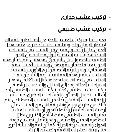
تركيب عشب جداري
تركيب عشب طبيعي
تعتبر عملية تركيب العشب الطبيعي أحد الطرق الفعالة
لإحضار الجمال والحيوية للمساحات الخضراء. يعتمد هذا
العمل على زراعة نوع معين من العشب في المساحة
المحددة، حيث يتم استخدام أنواع مختلفة من البذور
الطبيعية للحصول على تأثير مرئي مدهش. يتم اختيار هذه
البذور بعناية لضمان نمو صحي ومتساوٍ للعشب، مع
الاهتمام بتوفير التربة الخصبة والري الدوري والتسميد
المناسب. تتميز هذه العملية بسرعة التنفيذ وقلة
المتاعب في الصيانة، مما يجعلها خيارًا شائعًا في تجهيز
استراحات العائلة وحدائق المنازل والملاعب الرياضية.
تركيب عشب طبيعي يُعتبر تركيب العشب الطبيعي أحد
أساليب تجميل الحدائق والمساحات الخضراء، حيث يتم
زراعة العشب الحقيقي بدلاً من العشب الاصطناعي. يتم
ذلك عن طريق توزيع ونشر قماش من العشب على
أرضية المساحة ثم زراعتها بالبذور أو بشتلات العشب.
يعتبر العشب الطبيعي مفضلًا لدى الكثيرين نظرًا
لمظهره الجميل والطبيعي وقدرته على تحسين جودة
الهواء وتخفيف درجة الحرارة. كما أن له فوائد بيئية أخرى
مثل تربية الحشرات النافعة وتحسين التربة.