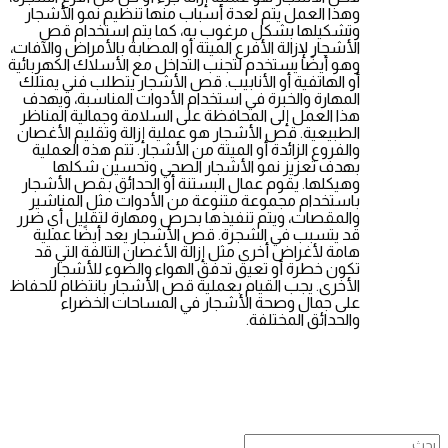
وهذا العمل يتم لعدة أسباب منها تنظيم نمو الأشجار
وتشكيلها بشكل مرغوب به، كما يتم استخدام قص
الأشجار لإزالة الأفرع الميتة أو المصابة بالأمراض والآفات،
وهو أيضًا يستخدم لتجنب التداخل مع الأسلاك الكهربائية
أو الهاتفية أو الأنابيب. قص الأشجار يتطلب فني يمتلك
المهارة والخبرة في استخدام الأدوات المناسبة، ويهدف
هذا العمل إلى المحافظة على السلامة وجمالية المناظر
الطبيعية. قص الأشجار هو عملية إزالة وتقليم الأغصان
والفروع الزائدة أو الميتة من الأشجار. تتم هذه العملية
بهدف تعزيز نمو الأشجار الصحي وتحسين شكلها
وهيكلها. يقوم عمال البستنة أو الحدائق بقص الأشجار
باستخدام مجموعة متنوعة من الأدوات مثل المناشير
والمقصات، ويتم تنفيذها بحرص ومهارة لتقليل أي ضرر
قد يتسبب في الشجرة. قص الأشجار يعد أيضًا عملية
هامة لأغراض أخرى مثل إزالة الأغصان التالفة التي قد
تكون خطرة أو تعيق تدفق الهواء والضوء للأشجار
الأخرى. يجب القيام بعملية قص الأشجار بانتظام للحفاظ
على جمال وصحة الأشجار في المساحات الخضراء
والحدائق المختلفة.