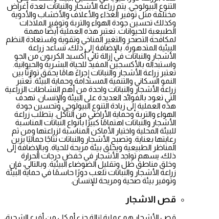
التنوع البيولوجي. يتم زراعة الأشجار والنباتات لعدة أغراض
مختلفة مثل توفير الغذاء والأعلاف والأخشاب والأدوية
وكذلك تحسين جودة الهواء والتربة وتوفير الملاذات
الطبيعية للحيوانات. تعتبر هذه العملية أيضًا مهمة
لمكافحة التصحر والتغير المناخي وتقوية واستعادة النظم
البيئية المتدهورة. بالإضافة إلى ذلك، تساعد زراعة
الأشجار والنباتات في إزالة ثاني أكسيد الكربون من الجو
واستبداله بالأكسجين المفيد للحياة البشرية والحيوانية.
تعتبر زراعة الأشجار والنباتات إجراءً هامًا يحقق توازنًا بين
النمو السكاني والتنمية المستدامة وحماية البيئة. تُعتبر
زراعة الأشجار والنباتات واحدة من أهم النشاطات الزراعية
التي تعود بالفوائد العديدة على البيئة والإنسان. تهدف
هذه العملية إلى زيادة التنوع البيولوجي وتحسين جودة
الهواء والتربة وحماية الأراضي من التآكل. يتطلب زراعة
الأشجار والنباتات اهتمامًا كبيرًا بأنواع النباتات المناسبة
للبيئة المحلية واختيار الأماكن المناسبة لزراعتها ومن ثم
رعايتها بعناية. وتصبح الأشجار والنباتات نتاجًا جماليًا يزين
المناظر الطبيعية ويخلق بيئة مريحة للحياة. وبالإضافة إلى
ذلك، يسهم تواجد الأشجار في خفض درجات الحرارة
وخلق مناطق ظل وتقليل الضوضاء البيئية. وبالتالي، فإن
زراعة الأشجار والنباتات تلعب دورًا حاسمًا في حماية البيئة
وتوفير بيئة صحية ومريحة للإنسان.
قص الاشجار
قص الأشجار هو عملية إزالة جزء أو كل من أفرع الشجرة،