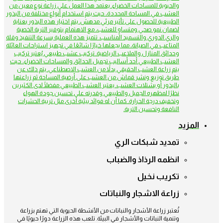
والحيوية للمساحات الخضراء. يعتمد هذا العمل على زراعة نوع معين من
العشب في المساحة المحددة، حيث يتم استخدام أنواع مختلفة من البذور
الطبيعية للحصول على تأثير مرئي مدهش. يتم اختيار هذه البذور بعناية
لضمان نمو صحي ومتساوٍ للعشب، مع الاهتمام بتوفير التربة الخصبة
والري الدوري والتسميد المناسب. تتميز هذه العملية بسرعة التنفيذ وقلة
المتاعب في الصيانة، مما يجعلها خيارًا شائعًا في تجهيز استراحات العائلة
وحدائق المنازل والملاعب الرياضية. تركيب عشب طبيعي يُعتبر تركيب
العشب الطبيعي أحد أساليب تجميل الحدائق والمساحات الخضراء، حيث
يتم زراعة العشب الحقيقي بدلاً من العشب الاصطناعي. يتم ذلك عن
طريق توزيع ونشر قماش من العشب على أرضية المساحة ثم زراعتها
بالبذور أو بشتلات العشب. يعتبر العشب الطبيعي مفضلًا لدى الكثيرين
نظرًا لمظهره الجميل والطبيعي وقدرته على تحسين جودة الهواء
وتخفيف درجة الحرارة. كما أن له فوائد بيئية أخرى مثل تربية الحشرات
النافعة وتحسين التربة.
المزيد
تمديد شبكات الري
انظمه الرذاذ والضباب
تكريب نخيل
زراعة الاشجار والنباتات
تُعتبر زراعة الأشجار والنباتات من الأنشطة الحيوية التي تهتم بزراعة
وتنمية النباتات والأشجار في البيئة. تلعب هذه الزراعة دورًا حيويًا في