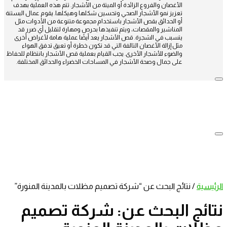
الأغصان والفروع الزائدة أو الميتة من الأشجار. تتم هذه العملية بهدف
تعزيز نمو الأشجار الصحي وتحسين شكلها وهيكلها. يقوم عمال البستنة
أو الحدائق بقص الأشجار باستخدام مجموعة متنوعة من الأدوات مثل
المناشير والمقصات، ويتم تنفيذها بحرص ومهارة لتقليل أي ضرر قد
يتسبب في الشجرة. قص الأشجار يعد أيضًا عملية هامة لأغراض أخرى
مثل إزالة الأغصان التالفة التي قد تكون خطرة أو تعيق تدفق الهواء
والضوء للأشجار الأخرى. يجب القيام بعملية قص الأشجار بانتظام للحفاظ
على جمال وصحة الأشجار في المساحات الخضراء والحدائق المختلفة.
الرئيسية
/
نتائج البحث عن “شركة تصميم مظلات بالمدينة المنورة”
نتائج البحث عن: شركة تصميم