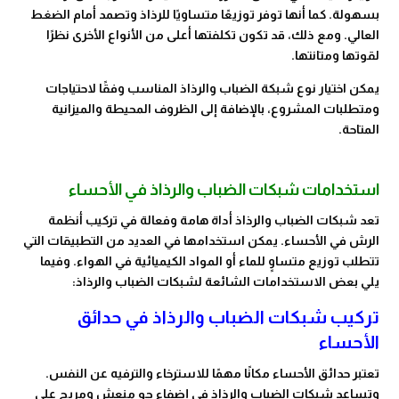
بسهولة. كما أنها توفر توزيعًا متساويًا للرذاذ وتصمد أمام الضغط
العالي. ومع ذلك، قد تكون تكلفتها أعلى من الأنواع الأخرى نظرًا
لقوتها ومتانتها.
يمكن اختيار نوع شبكة الضباب والرذاذ المناسب وفقًا لاحتياجات
ومتطلبات المشروع، بالإضافة إلى الظروف المحيطة والميزانية
المتاحة.
استخدامات شبكات الضباب والرذاذ في الأحساء
تعد شبكات الضباب والرذاذ أداة هامة وفعالة في تركيب أنظمة
الرش في الأحساء. يمكن استخدامها في العديد من التطبيقات التي
تتطلب توزيع متساوٍ للماء أو المواد الكيميائية في الهواء. وفيما
يلي بعض الاستخدامات الشائعة لشبكات الضباب والرذاذ:
تركيب شبكات الضباب والرذاذ في حدائق
الأحساء
تعتبر حدائق الأحساء مكانًا مهمًا للاسترخاء والترفيه عن النفس.
وتساعد شبكات الضباب والرذاذ في إضفاء جو منعش ومريح على