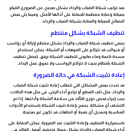
بعد تركيب شبكة الضباب والرذاذ بشكل صحيح، من الضروري القيام
بصيانة وعناية منتظمة للحفاظ على أدائها الأمثل. وفيما يلي بعض
النصائح للصيانة والعناية بشبكة الضباب والرذاذ:
تنظيف الشبكة بشكل منتظم
ينبغي تنظيف شبكة الضباب والرذاذ بشكل منتظم لإزالة أي رواسب
أو شوائب قد تتراكم على الفوهات أو الشبكة. يمكن استخدام
مسحة ناعمة وماء صابوني لتنظيف الشبكة برفق. يُفضل تنظيف
الشبكة بانتظام بحيث لا تتراكم الرواسب ولا تعوق عمل الرذاذ.
إعادة تثبيت الشبكة في حالة الضرورة
قد تحدث بعض المشاكل التي تتطلب إعادة تثبيت شبكة الضباب
والرذاذ، مثل تلف القطع أو تراجع أداء الرش. في مثل هذه الحالات،
يجب إجراء فحص دوري للتأكد من سلامة الشبكة وأداءها. إذا تم
اكتشاف أي مشكلة، ينصح بإعادة تثبيت الشبكة باستخدام الأدوات
المناسبة وتعديل أي ضبط أو اتجاهات قد تكون غير صحيحة.
باستمرارية التنظيف وإعادة التثبيت عند الضرورة، يمكن الحفاظ على
أداء شبكة الضباب والرذاذ بشكل ممتاز وتحقيق أفضل النتائج في