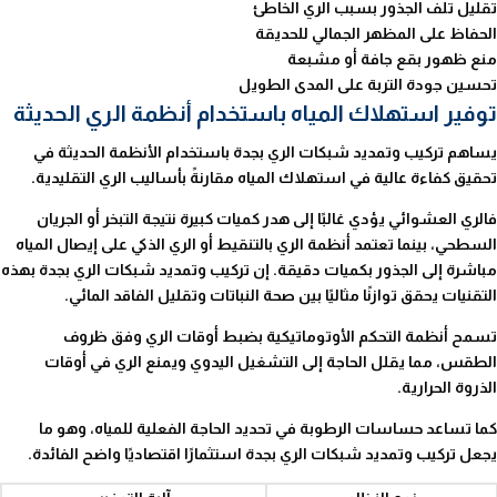
تقليل تلف الجذور بسبب الري الخاطئ
الحفاظ على المظهر الجمالي للحديقة
منع ظهور بقع جافة أو مشبعة
تحسين جودة التربة على المدى الطويل
توفير استهلاك المياه باستخدام أنظمة الري الحديثة
يساهم تركيب وتمديد شبكات الري بجدة باستخدام الأنظمة الحديثة في
تحقيق كفاءة عالية في استهلاك المياه مقارنةً بأساليب الري التقليدية.
فالري العشوائي يؤدي غالبًا إلى هدر كميات كبيرة نتيجة التبخر أو الجريان
السطحي، بينما تعتمد أنظمة الري بالتنقيط أو الري الذكي على إيصال المياه
مباشرة إلى الجذور بكميات دقيقة. إن تركيب وتمديد شبكات الري بجدة بهذه
التقنيات يحقق توازنًا مثاليًا بين صحة النباتات وتقليل الفاقد المائي.
تسمح أنظمة التحكم الأوتوماتيكية بضبط أوقات الري وفق ظروف
الطقس، مما يقلل الحاجة إلى التشغيل اليدوي ويمنع الري في أوقات
الذروة الحرارية.
كما تساعد حساسات الرطوبة في تحديد الحاجة الفعلية للمياه، وهو ما
يجعل تركيب وتمديد شبكات الري بجدة استثمارًا اقتصاديًا واضح الفائدة.