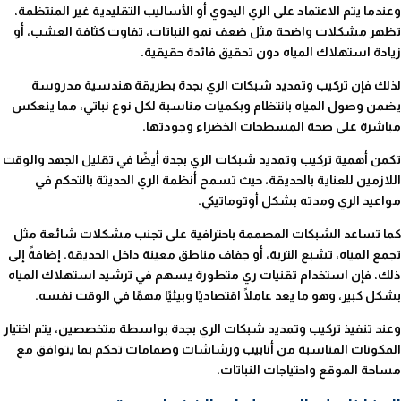
وعندما يتم الاعتماد على الري اليدوي أو الأساليب التقليدية غير المنتظمة،
تظهر مشكلات واضحة مثل ضعف نمو النباتات، تفاوت كثافة العشب، أو
زيادة استهلاك المياه دون تحقيق فائدة حقيقية.
لذلك فإن تركيب وتمديد شبكات الري بجدة بطريقة هندسية مدروسة
يضمن وصول المياه بانتظام وبكميات مناسبة لكل نوع نباتي، مما ينعكس
مباشرة على صحة المسطحات الخضراء وجودتها.
تكمن أهمية تركيب وتمديد شبكات الري بجدة أيضًا في تقليل الجهد والوقت
اللازمين للعناية بالحديقة، حيث تسمح أنظمة الري الحديثة بالتحكم في
مواعيد الري ومدته بشكل أوتوماتيكي.
كما تساعد الشبكات المصممة باحترافية على تجنب مشكلات شائعة مثل
تجمع المياه، تشبع التربة، أو جفاف مناطق معينة داخل الحديقة. إضافةً إلى
ذلك، فإن استخدام تقنيات ري متطورة يسهم في ترشيد استهلاك المياه
بشكل كبير، وهو ما يعد عاملًا اقتصاديًا وبيئيًا مهمًا في الوقت نفسه.
وعند تنفيذ تركيب وتمديد شبكات الري بجدة بواسطة متخصصين، يتم اختيار
المكونات المناسبة من أنابيب ورشاشات وصمامات تحكم بما يتوافق مع
مساحة الموقع واحتياجات النباتات.