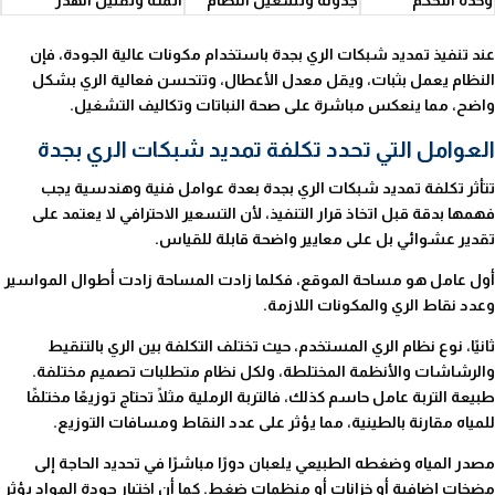
وحدة التحكم
جدولة وتشغيل النظام
أتمتة وتقليل الهدر
عند تنفيذ تمديد شبكات الري بجدة باستخدام مكونات عالية الجودة، فإن
النظام يعمل بثبات، ويقل معدل الأعطال، وتتحسن فعالية الري بشكل
واضح، مما ينعكس مباشرة على صحة النباتات وتكاليف التشغيل.
العوامل التي تحدد تكلفة تمديد شبكات الري بجدة
تتأثر تكلفة تمديد شبكات الري بجدة بعدة عوامل فنية وهندسية يجب
فهمها بدقة قبل اتخاذ قرار التنفيذ، لأن التسعير الاحترافي لا يعتمد على
تقدير عشوائي بل على معايير واضحة قابلة للقياس.
أول عامل هو مساحة الموقع، فكلما زادت المساحة زادت أطوال المواسير
وعدد نقاط الري والمكونات اللازمة.
ثانيًا، نوع نظام الري المستخدم، حيث تختلف التكلفة بين الري بالتنقيط
والرشاشات والأنظمة المختلطة، ولكل نظام متطلبات تصميم مختلفة.
طبيعة التربة عامل حاسم كذلك، فالتربة الرملية مثلًا تحتاج توزيعًا مختلفًا
للمياه مقارنة بالطينية، مما يؤثر على عدد النقاط ومسافات التوزيع.
مصدر المياه وضغطه الطبيعي يلعبان دورًا مباشرًا في تحديد الحاجة إلى
مضخات إضافية أو خزانات أو منظمات ضغط. كما أن اختيار جودة المواد يؤثر