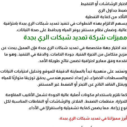
اختبار الرشاشات أو التنقيط
ضبط جداول الري
التأكد من كفاءة التغطية
يسهم الالتزام بهذه الخطوات في تنفيذ تمديد شبكات الري بجدة باحترافية
عالية، وضمان نظام مستقر يوفر المياه ويحافظ على صحة النباتات.
مميزات شركة تمديد شبكات الري بجدة
عند اختيار جهة متخصصة في تمديد شبكات الري بجدة فإن العميل يبحث عن
مزيج متكامل من الخبرة الفنية، جودة الخامات، والدقة في التنفيذ، وهو ما
نقدمه وفق معايير احترافية تضمن نتائج طويلة الأمد.
ونعتمد على منهجية تبدأ بالمعاينة الدقيقة للموقع وتحليل احتياجات النباتات
والمسطحات الخضراء، ثم إعداد تصميم هندسي يحقق توزيعًا متوازنًا للمياه
ويقلل الفاقد الناتج عن التبخر أو الضغط غير المستقر.
كما نلتزم باستخدام مكونات أصلية عالية الجودة تشمل الأنابيب المقاومة
للحرارة، منظمات الضغط، الفلاتر، والرشاشات أو النقاطات المناسبة لكل
نوع زراعة، مما يضمن كفاءة تشغيلية واستقرارًا في الأداء.
أبرز مميزاتنا في تمديد شبكات الري بجدة: