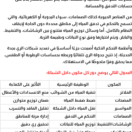
حسابات التدفق والمسافة.
من العناصر الحيوية كذلك الصمامات، سواء اليدوية أو الكهربائية، والتي
تسمح بالتحكم في تدفق المياه إلى مناطق محددة دون الحاجة لإيقاف
النظام بالكامل. أما وسائل توزيع المياه فتتنوع بين الرشاشات، والتنقيط،
والبابلر، ويتم اختيارها وفق نوع النباتات وطبيعة التربة.
وأنظمة التحكم الذكية أصبحت جزءًا أساسيًا في تمديد شبكات الري بجدة
الحديثة، إذ تتيح جدولة الري تلقائيًا وربطه بحساسات الرطوبة أو الطقس،
مما يحقق وفرًا ملحوظًا في الاستهلاك.
الجدول التالي يوضح دور كل مكون داخل الشبكة:
المكون
الوظيفة الرئيسية
التأثير على الكفاءة
الفلاتر
تنقية المياه من الشوائب
منع الانسدادات والأعطال
المضخات
ضبط ضغط المياه
ضمان توزيع متوازن
المواسير
نقل المياه داخل الشبكة
تقليل الفاقد والتسرب
الصمامات
التحكم في التدفق
إدارة مرنة للمناطق
الرشاشات/التنقيط
توزيع المياه للنباتات
تحقيق ري دقيق