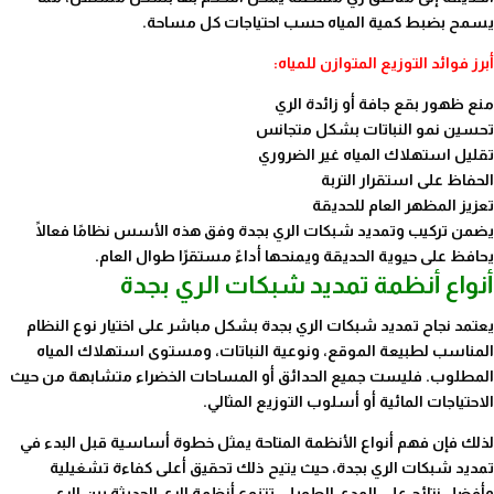
يسمح بضبط كمية المياه حسب احتياجات كل مساحة.
أبرز فوائد التوزيع المتوازن للمياه:
منع ظهور بقع جافة أو زائدة الري
تحسين نمو النباتات بشكل متجانس
تقليل استهلاك المياه غير الضروري
الحفاظ على استقرار التربة
تعزيز المظهر العام للحديقة
يضمن تركيب وتمديد شبكات الري بجدة وفق هذه الأسس نظامًا فعالًا
يحافظ على حيوية الحديقة ويمنحها أداءً مستقرًا طوال العام.
أنواع أنظمة تمديد شبكات الري بجدة
يعتمد نجاح تمديد شبكات الري بجدة بشكل مباشر على اختيار نوع النظام
المناسب لطبيعة الموقع، ونوعية النباتات، ومستوى استهلاك المياه
المطلوب. فليست جميع الحدائق أو المساحات الخضراء متشابهة من حيث
الاحتياجات المائية أو أسلوب التوزيع المثالي.
لذلك فإن فهم أنواع الأنظمة المتاحة يمثل خطوة أساسية قبل البدء في
تمديد شبكات الري بجدة، حيث يتيح ذلك تحقيق أعلى كفاءة تشغيلية
وأفضل نتائج على المدى الطويل. تتنوع أنظمة الري الحديثة بين الري