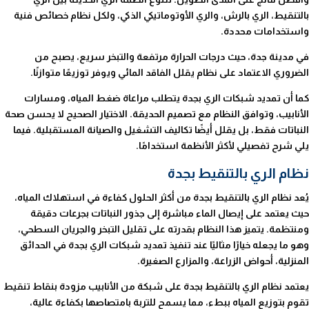
بالتنقيط، الري بالرش، والري الأوتوماتيكي الذكي، ولكل نظام خصائص فنية
واستخدامات محددة.
في مدينة جدة، حيث درجات الحرارة مرتفعة والتبخر سريع، يصبح من
الضروري الاعتماد على نظام يقلل الفاقد المائي ويوفر توزيعًا متوازنًا.
كما أن تمديد شبكات الري بجدة يتطلب مراعاة ضغط المياه، ومسارات
الأنابيب، وتوافق النظام مع تصميم الحديقة. الاختيار الصحيح لا يحسن صحة
النباتات فقط، بل يقلل أيضًا تكاليف التشغيل والصيانة المستقبلية. فيما
يلي شرح تفصيلي لأكثر الأنظمة استخدامًا.
نظام الري بالتنقيط بجدة
يُعد نظام الري بالتنقيط بجدة من أكثر الحلول كفاءة في استهلاك المياه،
حيث يعتمد على إيصال الماء مباشرة إلى جذور النباتات بجرعات دقيقة
ومنتظمة. يتميز هذا النظام بقدرته على تقليل التبخر والجريان السطحي،
وهو ما يجعله خيارًا مثاليًا عند تنفيذ تمديد شبكات الري بجدة في الحدائق
المنزلية، أحواض الزراعة، والمزارع الصغيرة.
يعتمد نظام الري بالتنقيط بجدة على شبكة من الأنابيب مزودة بنقاط تنقيط
تقوم بتوزيع المياه ببطء، مما يسمح للتربة بامتصاصها بكفاءة عالية،