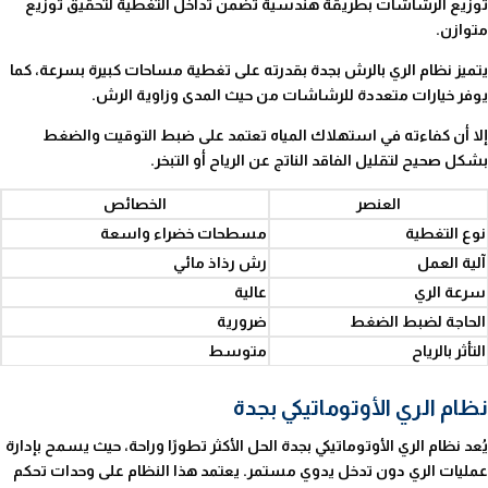
توزيع الرشاشات بطريقة هندسية تضمن تداخل التغطية لتحقيق توزيع
متوازن.
يتميز نظام الري بالرش بجدة بقدرته على تغطية مساحات كبيرة بسرعة، كما
يوفر خيارات متعددة للرشاشات من حيث المدى وزاوية الرش.
إلا أن كفاءته في استهلاك المياه تعتمد على ضبط التوقيت والضغط
بشكل صحيح لتقليل الفاقد الناتج عن الرياح أو التبخر.
العنصر
الخصائص
نوع التغطية
مسطحات خضراء واسعة
آلية العمل
رش رذاذ مائي
سرعة الري
عالية
الحاجة لضبط الضغط
ضرورية
التأثر بالرياح
متوسط
نظام الري الأوتوماتيكي بجدة
يُعد نظام الري الأوتوماتيكي بجدة الحل الأكثر تطورًا وراحة، حيث يسمح بإدارة
عمليات الري دون تدخل يدوي مستمر. يعتمد هذا النظام على وحدات تحكم