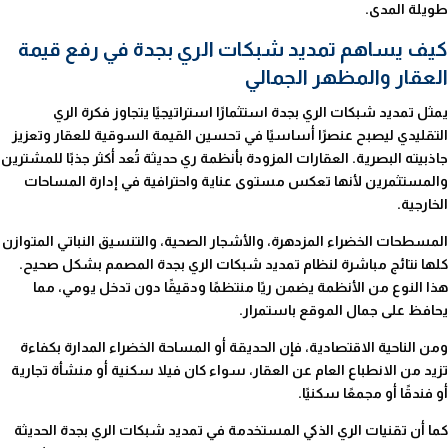
طويلة المدى.
كيف يساهم تمديد شبكات الري بجدة في رفع قيمة
العقار والمظهر الجمالي
يمثل تمديد شبكات الري بجدة استثمارًا استراتيجيًا يتجاوز فكرة الري
التقليدي ليصبح عنصرًا أساسيًا في تحسين القيمة السوقية للعقار وتعزيز
جاذبيته البصرية. العقارات المزودة بأنظمة ري حديثة تُعد أكثر جذبًا للمشترين
والمستثمرين لأنها تعكس مستوى عناية واحترافية في إدارة المساحات
الخارجية.
المسطحات الخضراء المزدهرة، والأشجار الصحية، والتنسيق النباتي المتوازن
كلها نتائج مباشرة لنظام تمديد شبكات الري بجدة المصمم بشكل صحيح.
هذا النوع من الأنظمة يضمن ريًا منتظمًا ودقيقًا دون تدخل يومي، مما
يحافظ على جمال الموقع باستمرار.
ومن الناحية الاقتصادية، فإن الحديقة أو المساحة الخضراء المدارة بكفاءة
تزيد من الانطباع العام عن العقار، سواء كان فيلا سكنية أو منشأة تجارية
أو فندقًا أو مجمعًا سكنيًا.
كما أن تقنيات الري الذكي المستخدمة في تمديد شبكات الري بجدة الحديثة