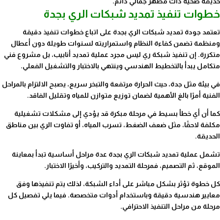
حديقة صحية ذات مظهر جمالي دائم.
خطوات تنفيذ تمديد شبكات الري بجدة
تعتمد جودة تمديد شبكات الري بجدة على اتباع خطوات تنفيذ دقيقة
ومنظمة تضمن كفاءة النظام واستمراريته لسنوات طويلة دون أعطال
متكررة. إن تنفيذ شبكة ري ليس مجرد عملية تمديد أنابيب، بل مشروع فني
متكامل يبدأ بالتخطيط الهندسي وينتهي بالاختبار والتشغيل الفعلي.
في بيئة مثل جدة، حيث الحرارة مرتفعة والتبخر سريع، يصبح الالتزام بالمراحل
الفنية أمرًا بالغ الأهمية لضمان توزيع متوازن للمياه وتقليل الفاقد.
كما أن أي خطأ بسيط في مرحلة مبكرة قد يؤدي إلى مشكلات تشغيلية
مكلفة لاحقًا، مثل ضعف الضغط، تسرب المياه، أو تفاوت الري بين مناطق
الحديقة.
تشمل عملية تمديد شبكات الري بجدة عدة مراحل أساسية تبدأ بمعاينة
الموقع، ثم التصميم، فمرحلة التمديد والتركيب، وأخيرًا الاختبار.
كل خطوة تؤثر بشكل مباشر على أداء الشبكة، لذلك يتم تنفيذها وفق
معايير هندسية دقيقة وباستخدام أدوات متخصصة. فيما يلي تفصيل كل
مرحلة من مراحل التنفيذ الاحترافي.