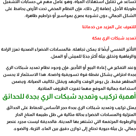
تساعد في تقليل استهلاك المياه، وهو عامل مهم في حسابات التشغيل
طويلة الأجل. إضافة إلى ذلك، فإن النظام المخفي تحت الأرض يحافظ على
الشكل الجمالي دون تشويه بصري بمواسير أو خراطيم ظاهرة.
للتعرف على المزيد من خدماتنا
تمديد شبكات الري بمكة
التأثير النفسي أيضًا لا يمكن تجاهله، فالمساحات الخضراء الصحية تعزز الراحة
والرفاهية وتخلق بيئة أكثر جذبًا للعيش أو العمل.
وعند التفكير في إعادة البيع أو التأجير، فإن وجود نظام تمديد شبكات الري
بجدة احترافي يشكل نقطة قوة تسويقية واضحة. هذا الاستثمار لا يحسن
المظهر فقط، بل يوفر الوقت والجهد ويقلل تكاليف الصيانة، ويضمن
استدامة جمالية الموقع مهما تغيرت الظروف المناخية.
أهمية تركيب وتمديد شبكات الري بجدة للحدائق
يمثل تركيب وتمديد شبكات الري بجدة حجر الأساس للحفاظ على الحدائق
المنزلية والمساحات الخضراء بحالة مثالية في ظل طبيعة المناخ الحار
والرطوبة المرتفعة التي تشتهر بها المدينة، فالحديقة ليست مجرد عنصر
جمالي، بل بيئة حيوية تحتاج إلى توازن دقيق بين الماء، التربة، والضوء.