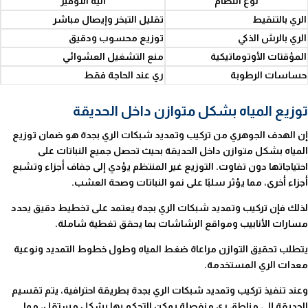
نوع النظام
آلية التوفير
الري بالتنقيط
تقليل التبخر وإيصال مباشر
الري بالرش الذكي
توزيع محسوب ودقيق
المؤقتات الأوتوماتيكية
منع التشغيل العشوائي
حساسات الرطوبة
ري عند الحاجة فقط
توزيع المياه بشكل متوازن داخل الحديقة
إن الهدف الجوهري من تركيب وتمديد شبكات الري بجدة هو ضمان توزيع
المياه بشكل متوازن داخل الحديقة بحيث تحصل جميع النباتات على
احتياجاتها دون تفاوت. التوزيع غير المنتظم يؤدي إلى جفاف أجزاء وتشبع
أجزاء أخرى، مما يؤثر سلبًا على نمو النباتات وصحة العشب.
لذلك فإن تركيب وتمديد شبكات الري بجدة يعتمد على تخطيط دقيق يحدد
مسارات الأنابيب ومواقع الرشاشات بما يحقق تغطية شاملة.
يتطلب تحقيق التوازن مراعاة ضغط المياه وطول خطوط التمديد ونوعية
معدات الري المستخدمة.
وعند تنفيذ تركيب وتمديد شبكات الري بجدة بطريقة احترافية، يتم تقسيم
الحديقة إلى مناطق ري منفصلة يمكن التحكم بها بشكل مستقل، مما