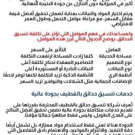
أكبر في الميزانية دون التنازل عن جودة النتيجة النهائية.
ويتم اختيار المواد والنباتات بعناية لضمان تحقيق أفضل قيمة
مقابل السعر، مع مراعاة عوامل التحمل وطول العمر
الافتراضي.
ولمساعدتك في فهم العوامل التي تؤثر على تكلفة تنسيق
الحدائق، يوضح الجدول التالي أبرز هذه العوامل:
العامل
التأثير على السعر
مساحة الحديقة
كلما زادت المساحة ارتفعت التكلفة
نوع التصميم
التصاميم المعقدة تحتاج تكلفة أعلى
نوع النباتات
النباتات النادرة أو المستوردة أغلى
أنظمة الري
الأنظمة الذكية تزيد التكلفة لكنها توفر لاحقًا
الإضافات الجمالية
مثل الشلالات والنوافير تزيد السعر
خدمات تنسيق حدائق بالقطيف بجودة عالية
تُعرف شركة تنسيق حدائق بالقطيف المحترفة بقدرتها على
تقديم خدمات متكاملة بجودة عالية تضمن تحقيق أفضل النتائج
على المدى الطويل، وليس فقط مظهرًا جماليًا مؤقتًا.
الجودة هنا لا تعني فقط استخدام مواد ممتازة، بل تشمل أيضًا
دقة التنفيذ، والالتزام بالمواعيد، والاهتمام بأدق التفاصيل التي