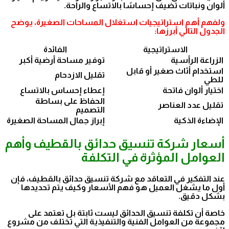
ألوان ونباتات تضيف إحساسًا بالاتساع والراحة.
ولفهم أهم استراتيجيات استغلال المساحات الصغيرة، يوضح
الجدول التالي أبرزها:
الاستراتيجية
الفائدة
الزراعة الرأسية
توفير مساحة أرضية أكبر
استخدام أثاث صغير أو قابل
تقليل الازدحام
للطي
اختيار ألوان فاتحة
إعطاء إحساس بالاتساع
الحفاظ على بساطة
تقليل عدد العناصر
التصميم
الإضاءة الذكية
إبراز جمال المساحة الصغيرة
أسعار شركة تنسيق حدائق بالقطيف وأهم
العوامل المؤثرة في التكلفة
عند التفكير في التعاقد مع شركة تنسيق حدائق بالقطيف، فإن
أول ما يشغل العميل هو فهم الأسعار وكيف يتم تحديدها
بشكل دقيق.
خاصة أن تكلفة تنسيق الحدائق ليست ثابتة بل تعتمد على
مجموعة من العوامل الفنية والتنفيذية التي تختلف من مشروع