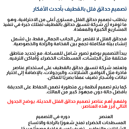
تصميم حدائق فلل بالقطيف بأحدث الأفكار
يتطلب تصميم حدائق الفلل مستوى أعلى من الاحترافية، وهو
ما توفره أي شركة تنسيق حدائق بالقطيف تمتلك خبرة في تنفيذ
المشاريع الكبيرة والمعقدة.
فحدائق الفلل لا تقتصر على الجانب الجمالي فقط، بل تشمل
إنشاء بيئة متكاملة تجمع بين الفخامة والراحة والخصوصية.
يبدأ التصميم بوضع تصور شامل للمساحة، مع تحديد مناطق
مختلفة مثل الجلسات، المسطحات الخضراء، وأماكن الترفيه.
وتعتمد شركة تنسيق حدائق بالقطيف على استخدام عناصر
فاخرة مثل النوافير، الشلالات، والبرجولات، بالإضافة إلى اختيار
نباتات وأشجار تضيف عمقًا بصريًا للمكان.
كما يتم تصميم أنظمة ري متطورة تضمن الحفاظ على الحديقة
بأفضل حالة دون مجهود كبير من المالك.
ولفهم أهم عناصر تصميم حدائق الفلل الحديثة، يوضح الجدول
التالي أبرز هذه العناصر:
العنصر
دوره في التصميم
المسطحات الخضراء
تمنح شعورًا بالراحة والاتساع
الشلالات والنوافير
تضيف لمسة فاخرة وصوتًا مريحًا