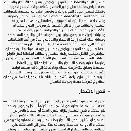
تحسين البيئة والحفاظ على التنوع البيولوجي. يتم زراعة الأشجار والنباتات
لعدة أغراض مختلفة مثل توفير الغذاء والأعلاف والأخشاب والأدوية
وكذلك تحسين جودة الهواء والتربة وتوفير الملاذات الطبيعية للحيوانات.
تعتبر هذه العملية أيضًا مهمة لمكافحة التصحر والتغير المناخي وتقوية
واستعادة النظم البيئية المتدهورة. بالإضافة إلى ذلك، تساعد زراعة
الأشجار والنباتات في إزالة ثاني أكسيد الكربون من الجو واستبداله
بالأكسجين المفيد للحياة البشرية والحيوانية. تعتبر زراعة الأشجار
والنباتات إجراءً هامًا يحقق توازنًا بين النمو السكاني والتنمية المستدامة
وحماية البيئة. تُعتبر زراعة الأشجار والنباتات واحدة من أهم النشاطات
الزراعية التي تعود بالفوائد العديدة على البيئة والإنسان. تهدف هذه
العملية إلى زيادة التنوع البيولوجي وتحسين جودة الهواء والتربة وحماية
الأراضي من التآكل. يتطلب زراعة الأشجار والنباتات اهتمامًا كبيرًا بأنواع
النباتات المناسبة للبيئة المحلية واختيار الأماكن المناسبة لزراعتها ومن ثم
رعايتها بعناية. وتصبح الأشجار والنباتات نتاجًا جماليًا يزين المناظر
الطبيعية ويخلق بيئة مريحة للحياة. وبالإضافة إلى ذلك، يسهم تواجد
الأشجار في خفض درجات الحرارة وخلق مناطق ظل وتقليل الضوضاء
البيئية. وبالتالي، فإن زراعة الأشجار والنباتات تلعب دورًا حاسمًا في حماية
البيئة وتوفير بيئة صحية ومريحة للإنسان.
قص الاشجار
قص الأشجار هو عملية إزالة جزء أو كل من أفرع الشجرة، وهذا العمل يتم
لعدة أسباب منها تنظيم نمو الأشجار وتشكيلها بشكل مرغوب به، كما
يتم استخدام قص الأشجار لإزالة الأفرع الميتة أو المصابة بالأمراض
والآفات، وهو أيضًا يستخدم لتجنب التداخل مع الأسلاك الكهربائية أو
الهاتفية أو الأنابيب. قص الأشجار يتطلب فني يمتلك المهارة والخبرة في
استخدام الأدوات المناسبة، ويهدف هذا العمل إلى المحافظة على
السلامة وجمالية المناظر الطبيعية. قص الأشجار هو عملية إزالة وتقليم