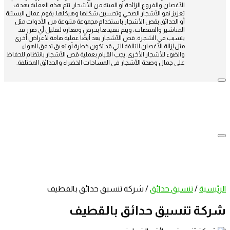
الأغصان والفروع الزائدة أو الميتة من الأشجار. تتم هذه العملية بهدف
تعزيز نمو الأشجار الصحي وتحسين شكلها وهيكلها. يقوم عمال البستنة
أو الحدائق بقص الأشجار باستخدام مجموعة متنوعة من الأدوات مثل
المناشير والمقصات، ويتم تنفيذها بحرص ومهارة لتقليل أي ضرر قد
يتسبب في الشجرة. قص الأشجار يعد أيضًا عملية هامة لأغراض أخرى
مثل إزالة الأغصان التالفة التي قد تكون خطرة أو تعيق تدفق الهواء
والضوء للأشجار الأخرى. يجب القيام بعملية قص الأشجار بانتظام للحفاظ
على جمال وصحة الأشجار في المساحات الخضراء والحدائق المختلفة.
الرئيسية
/
تنسيق حدائق
/
شركة تنسيق حدائق بالقطيف
شركة تنسيق حدائق بالقطيف