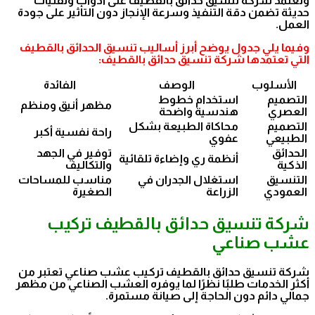
وتعتمد شركة تنسيق حدائق بالقطيف على أدوات وتقنيات
حديثة تضمن دقة التنفيذ وسرعة الإنجاز دون التأثير على جودة
العمل.
وفيما يلي جدول يوضح أبرز أساليب تنسيق الحدائق بالقطيف
التي تعتمدها شركة تنسيق حدائق بالقطيف:
الأسلوب
الوصف
الفائدة
التصميم
استخدام خطوط
مظهر أنيق ومنظم
العصري
هندسية واضحة
التصميم
محاكاة الطبيعة بشكل
راحة نفسية أكبر
الطبيعي
عفوي
الحدائق
توفير في الجهد
أنظمة ري وإضاءة تلقائية
الذكية
والتكاليف
التنسيق
استغلال الجدران في
مناسب للمساحات
العمودي
الزراعة
الصغيرة
شركة تنسيق حدائق بالقطيف تركيب
عشب صناعي
شركة تنسيق حدائق بالقطيف تركيب عشب صناعي تعتبر من
أكثر الخدمات طلبًا نظرًا لما يوفره العشب الصناعي من مظهر
جمالي دائم دون الحاجة إلى صيانة مستمرة.