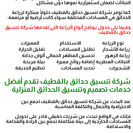
النباتات لضمان استمرارية نموها دون مشاكل.
كما توفر شركة تنسيق حدائق بالقطيف حلولًا مبتكرة لزراعة
الحدائق في المساحات المختلفة سواء كانت أرضية أو مرتفعة.
وفيما يلي جدول يوضح أنواع الزراعة التي تقدمها شركة تنسيق
حدائق بالقطيف:
نوع الزراعة
الاستخدام
المميزات
زراعة الأشجار
تظليل المساحات
تقليل الحرارة
زراعة الزهور
تحسين المظهر الجمالي
ألوان جذابة
النباتات العطرية
إضافة روائح مميزة
بيئة مريحة
الشجيرات
تحديد المساحات
تنظيم الحديقة
شركة تنسيق حدائق بالقطيف تقدم أفضل
خدمات تصميم وتنسيق الحدائق المنزلية
عند البحث عن شركة تنسيق حدائق بالقطيف تجمع بين
الاحترافية والجمال والتكلفة المناسبة.
فإنك في الواقع تبحث عن شريك حقيقي قادر على تحويل
المساحات الخارجية إلى بيئة متكاملة تجمع بين الراحة والفخامة
والاستدامة.