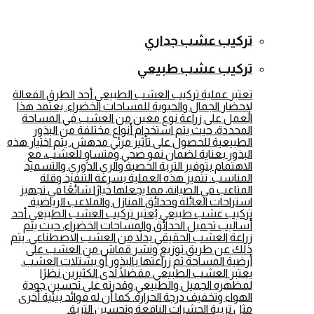
تركيب عشب جداري
تركيب عشب طبيعي
تعتبر عملية تركيب العشب الطبيعي أحد الطرق الفعالة
لإحضار الجمال والحيوية للمساحات الخضراء. يعتمد هذا
العمل على زراعة نوع معين من العشب في المساحة
المحددة، حيث يتم استخدام أنواع مختلفة من البذور
الطبيعية للحصول على تأثير مرئي مدهش. يتم اختيار هذه
البذور بعناية لضمان نمو صحي ومتساوٍ للعشب، مع
الاهتمام بتوفير التربة الخصبة والري الدوري والتسميد
المناسب. تتميز هذه العملية بسرعة التنفيذ وقلة
المتاعب في الصيانة، مما يجعلها خيارًا شائعًا في تجهيز
استراحات العائلة وحدائق المنازل والملاعب الرياضية.
تركيب عشب طبيعي يُعتبر تركيب العشب الطبيعي أحد
أساليب تجميل الحدائق والمساحات الخضراء، حيث يتم
زراعة العشب الحقيقي بدلاً من العشب الاصطناعي. يتم
ذلك عن طريق توزيع ونشر قماش من العشب على
أرضية المساحة ثم زراعتها بالبذور أو بشتلات العشب.
يعتبر العشب الطبيعي مفضلًا لدى الكثيرين نظرًا
لمظهره الجميل والطبيعي وقدرته على تحسين جودة
الهواء وتخفيف درجة الحرارة. كما أن له فوائد بيئية أخرى
مثل تربية الحشرات النافعة وتحسين التربة.