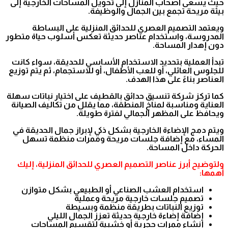
حيث يسعى أصحاب المنازل إلى تحويل المساحات الخارجية إلى
بيئة مريحة تجمع بين الجمال والوظيفة.
ويعتمد التصميم العصري للحدائق المنزلية على البساطة
المدروسة، واستخدام عناصر حديثة تعكس أسلوب حياة متطور
دون إهدار المساحة.
تبدأ العملية بتحديد الاستخدام الأساسي للحديقة، سواء كانت
للجلوس العائلي، أو للعب الأطفال، أو للاستجمام، ثم يتم توزيع
العناصر بناءً على هذا الهدف.
كما تركز شركة تنسيق حدائق بالقطيف على اختيار نباتات سهلة
العناية ومناسبة لمناخ المنطقة، مما يقلل من تكاليف الصيانة
ويحافظ على المظهر الجمالي لفترة طويلة.
ويتم دمج الإضاءة الخارجية بشكل ذكي لإبراز جمال الحديقة في
المساء، مع إضافة جلسات مريحة وممرات منظمة تسهل
الحركة داخل المساحة.
ولتوضيح أبرز عناصر التصميم العصري للحدائق المنزلية، إليك
أهمها:
استخدام العشب الصناعي أو الطبيعي بشكل متوازن
تصميم جلسات خارجية مريحة وعملية
توزيع النباتات بطريقة منظمة وبسيطة
إضافة إضاءة خارجية حديثة تعزز الجمال الليلي
إنشاء ممرات حجرية أو خشبية لتقسيم المساحات