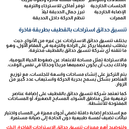
الجلسات الخارجية
توفر أماكن للاسترخاء والترفيه
الإضاءة الخارجية
تبرز جمال الحديقة ليلًا
الممرات
تنظم الحركة داخل الحديقة
تنسيق حدائق استراحات بالقطيف بطريقة فاخرة
يختلف تنسيق حدائق الاستراحات عن غيره من الأنواع، حيث
يتطلب تصميمًا يركز على الراحة والترفيه في المقام الأول، وهو
ما تتقنه أي شركة تنسيق حدائق بالقطيف محترفة.
فالاستراحة تمثل مساحة للابتعاد عن ضغوط الحياة اليومية،
ولذلك يجب أن يكون تصميمها مريحًا وجذابًا في نفس الوقت.
يتم التركيز على إنشاء مساحات واسعة للجلسات، مع توزيع
العناصر بشكل يسمح بحرية الحركة واستيعاب عدد كبير من
الزوار.
كما تعتمد شركة تنسيق حدائق بالقطيف على إضافة عناصر
ترفيهية مثل مناطق الشواء، المسابح الصغيرة، أو المساحات
المفتوحة للأنشطة.
مع استخدام إضاءة دافئة تضفي أجواء مميزة في المساء واختيار
نباتات تضيف لمسة طبيعية دون الحاجة إلى صيانة مستمرة.
ولتوضيح أهم مميزات تنسيق حدائق الاستراحات الفاخرة، إليك