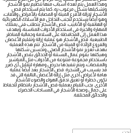
وهذا العمل يتم لعدة أسباب منها تنظيم نمو الأشجار
وتشكيلها بشكل مرغوب به، كما يتم استخدام قص
الأشجار لإزالة الأفرع الميتة أو المصابة بالأمراض والآفات،
وهو أيضًا يستخدم لتجنب التداخل مع الأسلاك الكهربائية
أو الهاتفية أو الأنابيب. قص الأشجار يتطلب فني يمتلك
المهارة والخبرة في استخدام الأدوات المناسبة، ويهدف
هذا العمل إلى المحافظة على السلامة وجمالية المناظر
الطبيعية. قص الأشجار هو عملية إزالة وتقليم الأغصان
والفروع الزائدة أو الميتة من الأشجار. تتم هذه العملية
بهدف تعزيز نمو الأشجار الصحي وتحسين شكلها
وهيكلها. يقوم عمال البستنة أو الحدائق بقص الأشجار
باستخدام مجموعة متنوعة من الأدوات مثل المناشير
والمقصات، ويتم تنفيذها بحرص ومهارة لتقليل أي ضرر
قد يتسبب في الشجرة. قص الأشجار يعد أيضًا عملية
هامة لأغراض أخرى مثل إزالة الأغصان التالفة التي قد
تكون خطرة أو تعيق تدفق الهواء والضوء للأشجار
الأخرى. يجب القيام بعملية قص الأشجار بانتظام للحفاظ
على جمال وصحة الأشجار في المساحات الخضراء
والحدائق المختلفة.