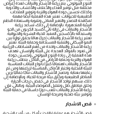
التنوع البيولوجي. يتم زراعة الأشجار والنباتات لعدة أغراض
مختلفة مثل توفير الغذاء والأعلاف والأخشاب والأدوية
وكذلك تحسين جودة الهواء والتربة وتوفير الملاذات
الطبيعية للحيوانات. تعتبر هذه العملية أيضًا مهمة
لمكافحة التصحر والتغير المناخي وتقوية واستعادة النظم
البيئية المتدهورة. بالإضافة إلى ذلك، تساعد زراعة
الأشجار والنباتات في إزالة ثاني أكسيد الكربون من الجو
واستبداله بالأكسجين المفيد للحياة البشرية والحيوانية.
تعتبر زراعة الأشجار والنباتات إجراءً هامًا يحقق توازنًا بين
النمو السكاني والتنمية المستدامة وحماية البيئة. تُعتبر
زراعة الأشجار والنباتات واحدة من أهم النشاطات الزراعية
التي تعود بالفوائد العديدة على البيئة والإنسان. تهدف
هذه العملية إلى زيادة التنوع البيولوجي وتحسين جودة
الهواء والتربة وحماية الأراضي من التآكل. يتطلب زراعة
الأشجار والنباتات اهتمامًا كبيرًا بأنواع النباتات المناسبة
للبيئة المحلية واختيار الأماكن المناسبة لزراعتها ومن ثم
رعايتها بعناية. وتصبح الأشجار والنباتات نتاجًا جماليًا يزين
المناظر الطبيعية ويخلق بيئة مريحة للحياة. وبالإضافة إلى
ذلك، يسهم تواجد الأشجار في خفض درجات الحرارة
وخلق مناطق ظل وتقليل الضوضاء البيئية. وبالتالي، فإن
زراعة الأشجار والنباتات تلعب دورًا حاسمًا في حماية البيئة
وتوفير بيئة صحية ومريحة للإنسان.
قص الاشجار
قص الأشجار هو عملية إزالة جزء أو كل من أفرع الشجرة،