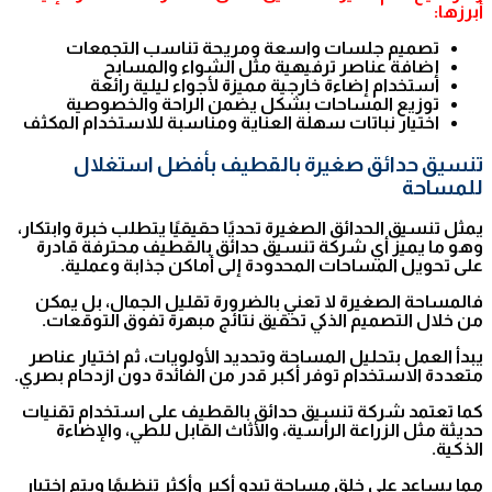
أبرزها:
تصميم جلسات واسعة ومريحة تناسب التجمعات
إضافة عناصر ترفيهية مثل الشواء والمسابح
استخدام إضاءة خارجية مميزة لأجواء ليلية رائعة
توزيع المساحات بشكل يضمن الراحة والخصوصية
اختيار نباتات سهلة العناية ومناسبة للاستخدام المكثف
تنسيق حدائق صغيرة بالقطيف بأفضل استغلال
للمساحة
يمثل تنسيق الحدائق الصغيرة تحديًا حقيقيًا يتطلب خبرة وابتكار،
وهو ما يميز أي شركة تنسيق حدائق بالقطيف محترفة قادرة
على تحويل المساحات المحدودة إلى أماكن جذابة وعملية.
فالمساحة الصغيرة لا تعني بالضرورة تقليل الجمال، بل يمكن
من خلال التصميم الذكي تحقيق نتائج مبهرة تفوق التوقعات.
يبدأ العمل بتحليل المساحة وتحديد الأولويات، ثم اختيار عناصر
متعددة الاستخدام توفر أكبر قدر من الفائدة دون ازدحام بصري.
كما تعتمد شركة تنسيق حدائق بالقطيف على استخدام تقنيات
حديثة مثل الزراعة الرأسية، والأثاث القابل للطي، والإضاءة
الذكية.
مما يساعد على خلق مساحة تبدو أكبر وأكثر تنظيمًا ويتم اختيار