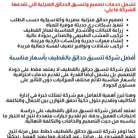
تشمل خدمات تصميم وتنسيق الحدائق المنزلية التي تقدمها
الشركة ما يلي:
تصميم حدائق منزلية عصرية وكلاسيكية حسب الطلب
تنفيذ شبكات ري حديثة موفرة للمياه
زراعة النباتات والأشجار المناسبة لمناخ القطيف
تركيب العشب الطبيعي والصناعي بجودة عالية
إنشاء ممرات حجرية وجلسات خارجية مريحة
تركيب شلالات ونوافير تضيف لمسة جمالية فريدة
أفضل شركة تنسيق حدائق بالقطيف بأسعار مناسبة
اختيار شركة تنسيق حدائق بالقطيف لا يعتمد فقط على جودة
التصميم، بل يشمل أيضًا القدرة على تقديم خدمات احترافية
بأسعار مناسبة تلائم مختلف الميزانيات دون التأثير على
مستوى الجودة.
وهنا تبرز أهمية التعامل مع شركة تمتلك خبرة في إدارة
التكاليف وتقديم حلول ذكية تحقق التوازن بين الجمال والتكلفة.
تعتمد أفضل شركة تنسيق حدائق بالقطيف على دراسة
احتياجات العميل بدقة، ثم تقديم خيارات متعددة تتيح له اختيار ما
يناسبه من حيث التصميم والخامات والتكلفة النهائية.
كما توفر شركة تنسيق حدائق بالقطيف خطط عمل مرنة تتيح
تنفيذ المشروع على مراحل عند الحاجة، مما يمنح العميل تحكمًا