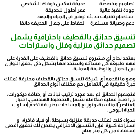
تصاميم مخصصة
حديقة تعكس ذوقك الشخصي
جودة تنفيذ عالية
عمر أطول للحديقة
استخدام تقنيات حديثة
توفير في المياه والجهد
دعم وصيانة مستمرة
الحفاظ على جمال الحديقة دائمًا
تنسيق حدائق بالقطيف باحترافية يشمل
تصميم حدائق منزلية وفلل واستراحات
يعتمد نجاح أي مشروع تنسيق حدائق بالقطيف على القدرة على
فهم طبيعة كل مساحة واستخدامها بشكل ذكي يحقق التوازن
بين الجمال والوظيفة العملية.
وهو ما تقدمه أي شركة تنسيق حدائق بالقطيف محترفة تمتلك
خبرة حقيقية في التعامل مع مختلف أنواع الحدائق.
فتصميم الحدائق لم يعد مجرد ترتيب نباتات أو إضافة ديكورات،
بل أصبح عملية متكاملة تشمل التخطيط الهندسي، اختيار
العناصر المناسبة، وتوزيع المساحات بطريقة تخدم أسلوب
الحياة اليومي.
سواء كنت تمتلك حديقة منزلية بسيطة، أو فيلا فاخرة، أو
استراحة كبيرة، فإن التنسيق الاحترافي يضمن لك تحقيق أقصى
استفادة من كل متر متاح.