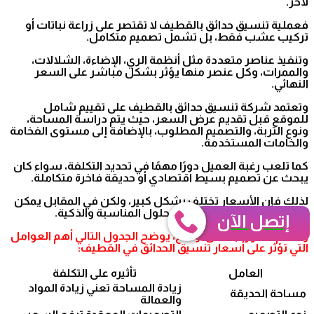
لآخر.
فعملية تنسيق حدائق بالقطيف لا تقتصر على زراعة نباتات أو
تركيب عشب فقط، بل تشمل تصميم متكامل.
وتنفيذ عناصر متعددة مثل أنظمة الري، الإضاءة، الشلالات،
والممرات، وكل عنصر منها يؤثر بشكل مباشر على السعر
النهائي.
وتعتمد شركة تنسيق حدائق بالقطيف على تقييم شامل
للموقع قبل تقديم عرض السعر، حيث يتم دراسة المساحة،
ونوع التربة، والتصميم المطلوب، بالإضافة إلى مستوى الفخامة
والخامات المستخدمة.
كما تلعب رغبة العميل دورًا مهمًا في تحديد التكلفة، سواء كان
يبحث عن تصميم بسيط اقتصادي أو حديقة فاخرة متكاملة.
لذلك فإن الأسعار تختلف بشكل كبير، ولكن في المقابل يمكن
التحكم فيها من خلال اختيار الحلول المناسبة والذكية.
إتصل الآن
ولفهم الصورة بشكل أوضح، يوضح الجدول التالي أهم العوامل
التي تؤثر على أسعار تنسيق الحدائق في القطيف:
العامل
تأثيره على التكلفة
زيادة المساحة تعني زيادة المواد
مساحة الحديقة
والعمالة