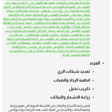
والحيوية للمساحات الخضراء. يعتمد هذا العمل على زراعة نوع معين من
العشب في المساحة المحددة، حيث يتم استخدام أنواع مختلفة من البذور
الطبيعية للحصول على تأثير مرئي مدهش. يتم اختيار هذه البذور بعناية
لضمان نمو صحي ومتساوٍ للعشب، مع الاهتمام بتوفير التربة الخصبة
والري الدوري والتسميد المناسب. تتميز هذه العملية بسرعة التنفيذ وقلة
المتاعب في الصيانة، مما يجعلها خيارًا شائعًا في تجهيز استراحات العائلة
وحدائق المنازل والملاعب الرياضية. تركيب عشب طبيعي يُعتبر تركيب
العشب الطبيعي أحد أساليب تجميل الحدائق والمساحات الخضراء، حيث
يتم زراعة العشب الحقيقي بدلاً من العشب الاصطناعي. يتم ذلك عن
طريق توزيع ونشر قماش من العشب على أرضية المساحة ثم زراعتها
بالبذور أو بشتلات العشب. يعتبر العشب الطبيعي مفضلًا لدى الكثيرين
نظرًا لمظهره الجميل والطبيعي وقدرته على تحسين جودة الهواء
وتخفيف درجة الحرارة. كما أن له فوائد بيئية أخرى مثل تربية الحشرات
النافعة وتحسين التربة.
المزيد
تمديد شبكات الري
انظمه الرذاذ والضباب
تكريب نخيل
زراعة الاشجار والنباتات
تُعتبر زراعة الأشجار والنباتات من الأنشطة الحيوية التي تهتم بزراعة
وتنمية النباتات والأشجار في البيئة. تلعب هذه الزراعة دورًا حيويًا في