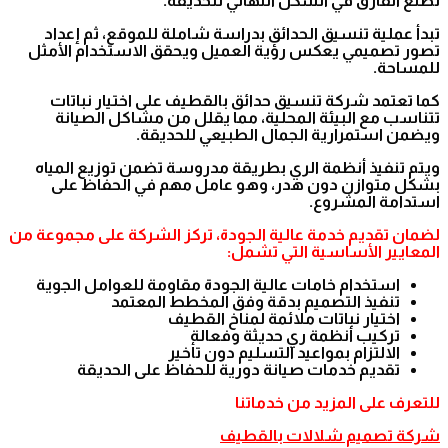
تصنع الفارق في الشكل النهائي للحديقة.
تبدأ عملية تنسيق الحدائق بدراسة شاملة للموقع، ثم إعداد
تصور تصميمي يعكس رؤية العميل ويحقق الاستخدام الأمثل
للمساحة.
كما تعتمد شركة تنسيق حدائق بالقطيف على اختيار نباتات
تتناسب مع البيئة المحلية، مما يقلل من مشاكل الصيانة
ويضمن استمرارية الجمال الطبيعي للحديقة.
ويتم تنفيذ أنظمة الري بطريقة مدروسة تضمن توزيع المياه
بشكل متوازن دون هدر، وهو عامل مهم في الحفاظ على
استدامة المشروع.
لضمان تقديم خدمة عالية الجودة، تركز الشركة على مجموعة من
المعايير الأساسية التي تشمل:
استخدام خامات عالية الجودة مقاومة للعوامل الجوية
تنفيذ التصميم بدقة وفق المخطط المعتمد
اختيار نباتات ملائمة لمناخ القطيف
تركيب أنظمة ري حديثة وفعالة
الالتزام بمواعيد التسليم دون تأخير
تقديم خدمات صيانة دورية للحفاظ على الحديقة
للتعرف على المزيد من خدماتنا
شركة تصميم شلالات بالقطيف