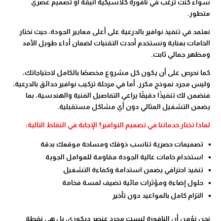
سواء كنت ترغب في نافورة كلاسيكية أنيقة أو تصميم عصري
متطور.
نعتمد في تنفيذ نوافير بالدرعية على أعلى معايير الجودة، حيث نختار
الخامات بعناية ونستخدم أحدث التقنيات لضمان أداء طويل الأمد
ومظهر جمالي ثابت.
كما نحرص على أن يكون كل مشروع مخصصًا بالكامل لاحتياجاتك،
وليس مجرد نموذج مكرر. أما في مرحلة تركيب نوافير حدائق بالدرعية،
فنضمن لك تنفيذًا دقيقًا يراعي التفاصيل الفنية والهندسية، بما
يضمن التشغيل المثالي دون أي مشاكل مستقبلية.
لماذا تختار خدماتنا في تصميم النوافير؟ الإجابة في النقاط التالية:
تصميمات حصرية تناسب ذوقك ومساحة موقعك بدقة
استخدام خامات عالية الجودة مقاومة للعوامل الجوية
تنفيذ احترافي يضمن استدامة وكفاءة التشغيل
حلول إضاءة ومؤثرات مائية تضيف لمسة فخامة
التزام كامل بالمواعيد دون تأخير
نحن نؤمن أن النافورة ليست مجرد عنصر ديكوري، بل هي نقطة