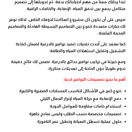
تبدأ رحلتك معنا من فهم احتياجاتك بدقة، ثم تحويلها إلى تصميم
متكامل يجمع بين تدفق المياه، الإضاءة، والخامات الراقية.
نحرص على أن يكون كل مشروع انعكاسًا لذوقك الخاص، لذلك نوفر
لك خيارات متعددة تتنوع بين التصاميم البسيطة الهادئة والتصاميم
الفخمة الملفتة.
كما نعتمد على أحدث تقنيات تنفيذ نوافير بالدرعية لضمان كفاءة
التشغيل وتقليل استهلاك المياه والطاقة.
ومع خبرتنا في تركيب نوافير حدائق بالدرعية، نضمن لك نتائج دقيقة
تدوم طويلًا دون الحاجة إلى تعديلات متكررة.
أهم ما يميز تصميمات النوافير لدينا:
تنوع كبير في الأشكال لتناسب المساحات الصغيرة والكبيرة
دمج الإضاءة مع حركة المياه لإبراز الجمال الليلي
استخدام خامات مقاومة للعوامل الجوية
تصميمات مخصصة حسب الطلب وليس نماذج جاهزة
حلول عملية تسهّل الصيانة وتطيل عمر النافورة