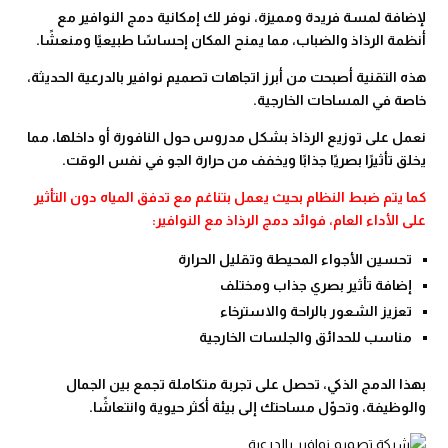
لإضافة لمسة فريدة ومميزة، نوفر لك إمكانية دمج النوافير مع
أنظمة الرذاذ والضباب، مما يمنح المكان إحساسًا طبيعيًا ومنعشًا.
هذه التقنية أصبحت من أبرز اتجاهات تصميم نوافير بالدرعية الحديثة،
خاصة في المساحات الخارجية.
نعمل على توزيع الرذاذ بشكل مدروس حول النافورة أو داخلها، مما
يخلق تأثيرًا بصريًا جذابًا ويخفف من حرارة الجو في نفس الوقت.
كما يتم ضبط النظام بحيث يعمل بتناغم مع تدفق المياه دون التأثير
على الأداء العام، فوائد دمج الرذاذ مع النوافير:
تحسين الأجواء المحيطة وتقليل الحرارة
إضافة تأثير بصري جذاب ومختلف
تعزيز الشعور بالراحة والاسترخاء
مناسب للحدائق والجلسات الخارجية
بهذا الدمج الذكي، تحصل على تجربة متكاملة تجمع بين الجمال
والوظيفة، وتحوّل مساحتك إلى بيئة أكثر حيوية وانتعاشًا.