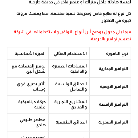
لمسة هادئة داخل منزلك أو عنصر فاخر في حديقة خارجية.
كل نوع له طابع خاص وطريقة تنفيذ مختلفة، مما يمنحك مرونة
كبيرة في الاختيار.
فيما يلي جدول يوضح أبرز أنواع النوافير واستخداماتها في شركة
تصميم نوافير بالدرعية:
نوع النافورة
الاستخدام المثالي
الميزة الأساسية
المساحات الصغيرة
توفير المساحة مع
النوافير الجدارية
والداخلية
شكل أنيق
الحدائق الواسعة
تأثير بصري قوي
النوافير الأرضية
والمداخل
وجذاب
المشاريع التجارية
حركة ديناميكية
النوافير الراقصة
والفنادق
ملفتة
مظهر طبيعي
النوافير الصخرية
الحدائق الطبيعية
هادئ
تصميم حديث