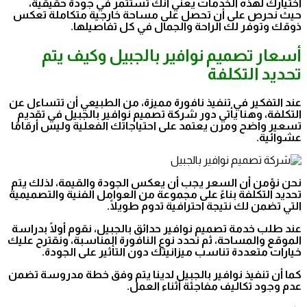
اختيارك لهذه الخدمات يعني أنك تستثمر في جودة حقيقية،
حيث نحرص على أن تحصل على مساحة خارجية متكاملة تعكس
ذوقك وتوفر لك الراحة والجمال في كل تفاصيلها.
أسعار تصميم نوافير بالجبيل وكيف يتم
تحديد التكلفة
عند التفكير في تنفيذ نافورة مميزة، من الطبيعي أن تتساءل عن
التكلفة، وهنا يأتي دور شركة تصميم نوافير بالجبيل في تقديم
تسعير واضح ومرن يعتمد على احتياجاتك الفعلية وليس أرقامًا
عشوائية.
نحن نؤمن أن السعر يجب أن يعكس الجودة والقيمة، لذلك يتم
تحديد التكلفة بناءً على مجموعة من العوامل الفنية والتصميمية
التي تضمن لك نتيجة احترافية تدوم طويلًا.
عند طلب خدمة تصميم نوافير حدائق بالجبيل، نقوم أولًا بدراسة
الموقع والمساحة، ثم نحدد نوع النافورة المناسبة، ونقترح عليك
خيارات متعددة تناسب ميزانيتك دون التأثير على الجودة.
كما أن تنفيذ نوافير بالجبيل لدينا يتم وفق خطة مدروسة تضمن
عدم وجود تكاليف مفاجئة أثناء العمل.