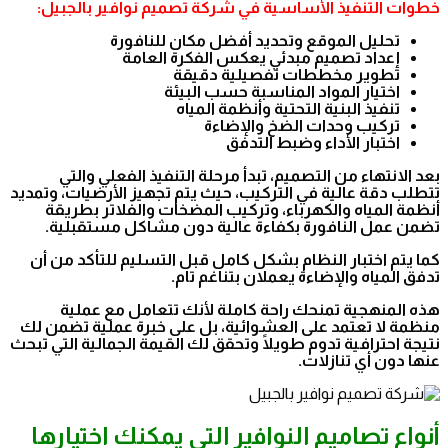
خطوات التنفيذ الأساسية في شركة تصميم نوافير بالجبيل:
تحليل الموقع وتحديد أفضل مكان للنافورة
إعداد تصميم مبدئي يعكس الفكرة العامة
تطوير مخططات تفصيلية دقيقة
اختيار المواد المناسبة حسب البيئة
تنفيذ البنية التحتية وأنظمة المياه
تركيب وحدات الضخ والإضاءة
اختبار الأداء وضبط التدفق
بعد الانتهاء من التصميم، تبدأ مرحلة التنفيذ الفعلي والتي
تتطلب دقة عالية في التركيب، حيث يتم تجهيز الأرضيات، وتمديد
أنظمة المياه والكهرباء، وتركيب المضخات والفلاتر بطريقة
تضمن عمل النافورة بكفاءة عالية دون مشاكل مستقبلية.
كما يتم اختبار النظام بشكل كامل قبل التسليم للتأكد من أن
تدفق المياه والإضاءة يعملان بتناغم تام.
هذه المنهجية تمنحك راحة كاملة لأنك تتعامل مع عملية
منظمة لا تعتمد على العشوائية، بل على خبرة عملية تضمن لك
نتيجة احترافية تدوم طويلًا وتحقق لك القيمة الجمالية التي تبحث
عنها دون أي تنازلات.
أنواع تصاميم النوافير التي يمكنك اختيارها