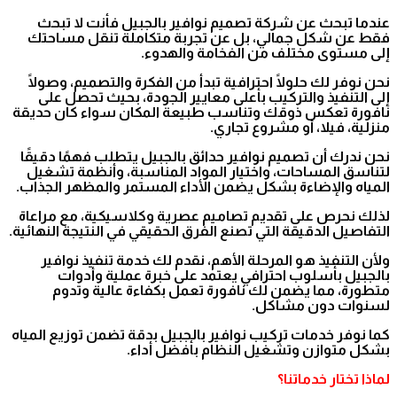
عندما تبحث عن شركة تصميم نوافير بالجبيل فأنت لا تبحث
فقط عن شكل جمالي، بل عن تجربة متكاملة تنقل مساحتك
إلى مستوى مختلف من الفخامة والهدوء.
نحن نوفر لك حلولًا احترافية تبدأ من الفكرة والتصميم، وصولًا
إلى التنفيذ والتركيب بأعلى معايير الجودة، بحيث تحصل على
نافورة تعكس ذوقك وتناسب طبيعة المكان سواء كان حديقة
منزلية، فيلا، أو مشروع تجاري.
نحن ندرك أن تصميم نوافير حدائق بالجبيل يتطلب فهمًا دقيقًا
لتناسق المساحات، واختيار المواد المناسبة، وأنظمة تشغيل
المياه والإضاءة بشكل يضمن الأداء المستمر والمظهر الجذاب.
لذلك نحرص على تقديم تصاميم عصرية وكلاسيكية، مع مراعاة
التفاصيل الدقيقة التي تصنع الفرق الحقيقي في النتيجة النهائية.
ولأن التنفيذ هو المرحلة الأهم، نقدم لك خدمة تنفيذ نوافير
بالجبيل بأسلوب احترافي يعتمد على خبرة عملية وأدوات
متطورة، مما يضمن لك نافورة تعمل بكفاءة عالية وتدوم
لسنوات دون مشاكل.
كما نوفر خدمات تركيب نوافير بالجبيل بدقة تضمن توزيع المياه
بشكل متوازن وتشغيل النظام بأفضل أداء.
لماذا تختار خدماتنا؟