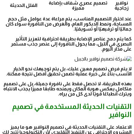
نوافير
تصميم عصري شفاف بإضاءة
الفلل الحديثة
زجاجية
مميزة
عند اختيار التصميم المناسب، يتم مراعاة عدة عوامل مثل حجم
المساحة، ونمط الديكور العام، والغرض من النافورة سواء كان
جماليًا أو ترفيهيًا أو تسويقيًا.
كما يتم دمج عناصر الإضاءة بطريقة احترافية لتعزيز التأثير
البصري في الليل، مما يحول النافورة إلى عنصر جذب مستمر
على مدار اليوم.
لا يتم فرض تصميم معين عليك، بل يتم توجيهك نحو الخيار
الأنسب بناءً على خبرة عملية تضمن تحقيق أفضل نتيجة ممكنة.
بهذه الطريقة، لا تحصل فقط على نافورة جميلة، بل على تصميم
متكامل يعكس هوية المكان ويمنحه طابعًا مميزًا يجذب الانتباه
ويترك انطباعًا قويًا لدى كل من يراه.
التقنيات الحديثة المستخدمة في تصميم
النوافير
الاعتماد على التقنيات الحديثة في تصميم النوافير هو ما يميز
المشروع الاحترافي عن التنفيذ التقليدي، لأن التكنولوجيا تتيح لك