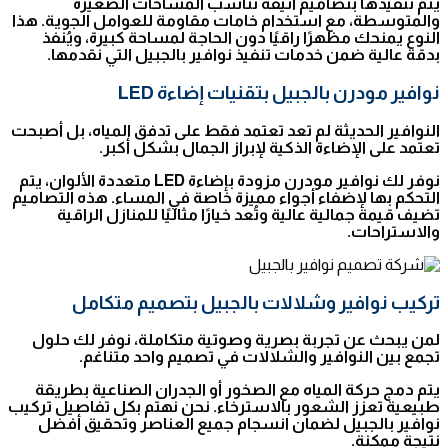
يتم تنفيذها بتصاميم أنيقة تناسب المساحات الصغيرة
والمتوسطة، مع استخدام خامات مقاومة للعوامل الجوية. هذا
النوع يمنحك مظهرًا راقيًا دون الحاجة لمساحة كبيرة، ويُنفذ
بدقة عالية ضمن خدمات تنفيذ نوافير بالجبيل التي نقدمها.
نوافير مودرن بالجبيل بتقنيات إضاءة LED
النوافير الحديثة لم تعد تعتمد فقط على تدفق المياه، بل أصبحت
تعتمد على الإضاءة الذكية لإبراز الجمال بشكل أكبر.
نوفر لك نوافير مودرن مزودة بإضاءة LED متعددة الألوان، يتم
التحكم بها لإضفاء أجواء مميزة خاصة في المساء. هذه التصاميم
تضيف قيمة جمالية عالية وتُعد خيارًا مثاليًا للمنازل الراقية
والاستراحات.
تركيب نوافير وشلالات بالجبيل بتصميم متكامل
لمن يبحث عن تجربة بصرية وصوتية متكاملة، نوفر لك حلول
تجمع بين النوافير والشلالات في تصميم واحد متناغم.
يتم دمج حركة المياه مع الصخور أو الجدران الصناعية بطريقة
طبيعية تعزز الشعور بالاسترخاء. نحن نهتم بكل تفاصيل تركيب
نوافير بالجبيل لضمان انسجام جميع العناصر وتحقيق أفضل
نتيجة ممكنة.