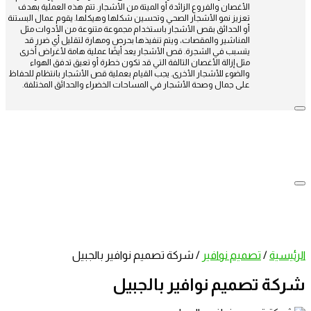
الأغصان والفروع الزائدة أو الميتة من الأشجار. تتم هذه العملية بهدف
تعزيز نمو الأشجار الصحي وتحسين شكلها وهيكلها. يقوم عمال البستنة
أو الحدائق بقص الأشجار باستخدام مجموعة متنوعة من الأدوات مثل
المناشير والمقصات، ويتم تنفيذها بحرص ومهارة لتقليل أي ضرر قد
يتسبب في الشجرة. قص الأشجار يعد أيضًا عملية هامة لأغراض أخرى
مثل إزالة الأغصان التالفة التي قد تكون خطرة أو تعيق تدفق الهواء
والضوء للأشجار الأخرى. يجب القيام بعملية قص الأشجار بانتظام للحفاظ
على جمال وصحة الأشجار في المساحات الخضراء والحدائق المختلفة.
الرئيسية
/
تصميم نوافير
/
شركة تصميم نوافير بالجبيل
شركة تصميم نوافير بالجبيل