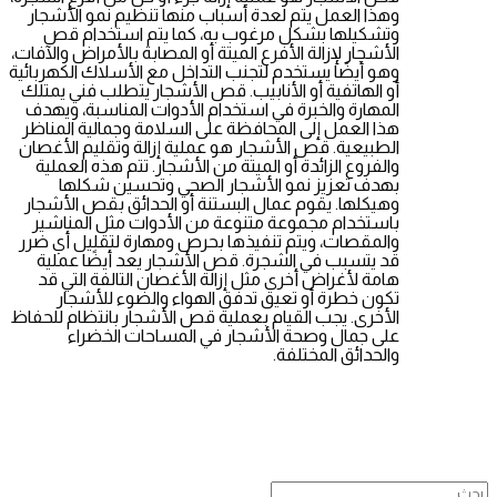
وهذا العمل يتم لعدة أسباب منها تنظيم نمو الأشجار
وتشكيلها بشكل مرغوب به، كما يتم استخدام قص
الأشجار لإزالة الأفرع الميتة أو المصابة بالأمراض والآفات،
وهو أيضًا يستخدم لتجنب التداخل مع الأسلاك الكهربائية
أو الهاتفية أو الأنابيب. قص الأشجار يتطلب فني يمتلك
المهارة والخبرة في استخدام الأدوات المناسبة، ويهدف
هذا العمل إلى المحافظة على السلامة وجمالية المناظر
الطبيعية. قص الأشجار هو عملية إزالة وتقليم الأغصان
والفروع الزائدة أو الميتة من الأشجار. تتم هذه العملية
بهدف تعزيز نمو الأشجار الصحي وتحسين شكلها
وهيكلها. يقوم عمال البستنة أو الحدائق بقص الأشجار
باستخدام مجموعة متنوعة من الأدوات مثل المناشير
والمقصات، ويتم تنفيذها بحرص ومهارة لتقليل أي ضرر
قد يتسبب في الشجرة. قص الأشجار يعد أيضًا عملية
هامة لأغراض أخرى مثل إزالة الأغصان التالفة التي قد
تكون خطرة أو تعيق تدفق الهواء والضوء للأشجار
الأخرى. يجب القيام بعملية قص الأشجار بانتظام للحفاظ
على جمال وصحة الأشجار في المساحات الخضراء
والحدائق المختلفة.