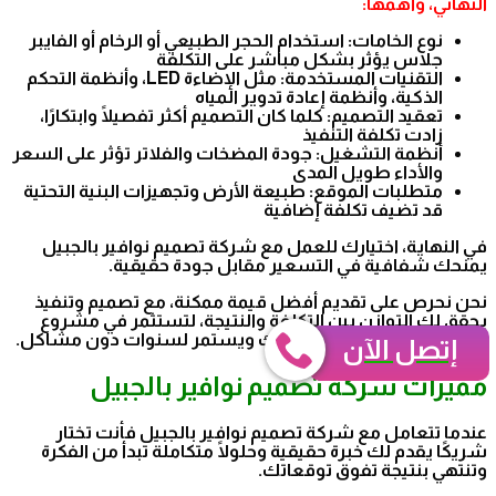
النهائي، وأهمها:
نوع الخامات: استخدام الحجر الطبيعي أو الرخام أو الفايبر
جلاس يؤثر بشكل مباشر على التكلفة
التقنيات المستخدمة: مثل الإضاءة LED، وأنظمة التحكم
الذكية، وأنظمة إعادة تدوير المياه
تعقيد التصميم: كلما كان التصميم أكثر تفصيلًا وابتكارًا،
زادت تكلفة التنفيذ
أنظمة التشغيل: جودة المضخات والفلاتر تؤثر على السعر
والأداء طويل المدى
متطلبات الموقع: طبيعة الأرض وتجهيزات البنية التحتية
قد تضيف تكلفة إضافية
في النهاية، اختيارك للعمل مع شركة تصميم نوافير بالجبيل
يمنحك شفافية في التسعير مقابل جودة حقيقية.
نحن نحرص على تقديم أفضل قيمة ممكنة، مع تصميم وتنفيذ
يحقق لك التوازن بين التكلفة والنتيجة، لتستثمر في مشروع
يضيف لمسة فريدة لمساحتك ويستمر لسنوات دون مشاكل.
إتصل الآن
مميزات شركة تصميم نوافير بالجبيل
عندما تتعامل مع شركة تصميم نوافير بالجبيل فأنت تختار
شريكًا يقدم لك خبرة حقيقية وحلولًا متكاملة تبدأ من الفكرة
وتنتهي بنتيجة تفوق توقعاتك.