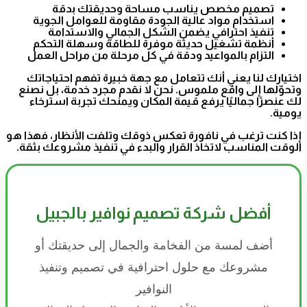
تصميم مخصص يناسب مساحة وحديقتك بدقة
استخدام مواد عالية الجودة مقاومة للعوامل الجوية
تنفيذ احترافي يضمن الشكل الجمالي والاستدامة
أنظمة تشغيل حديثة موفرة للطاقة وسهلة التحكم
التزام بالمواعيد ودقة في كل مرحلة من مراحل العمل
اختيارك لنا يعني أنك تتعامل مع جهة خبيرة تفهم احتياجاتك
وتحوّلها إلى واقع ملموس. نحن لا نقدم مجرد خدمة، بل نصنع
لك عنصرًا جماليًا يرفع قيمة المكان ويمنحك تجربة استرخاء
يومية.
إذا كنت ترغب في نافورة تعكس ذوقك وتلفت الأنظار، فهذا هو
الوقت المناسب لاتخاذ القرار والبدء في تنفيذ مشروعك بثقة.
أفضل شركة تصميم نوافير بالجبيل
أضف لمسة من الفخامة والجمال إلى حديقتك أو
مشروعك مع حلول احترافية في تصميم وتنفيذ
النوافير