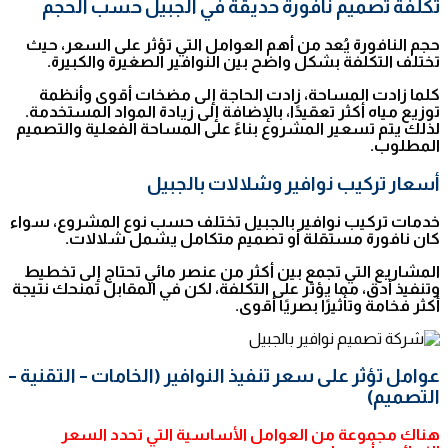
تكلفة تصميم نافورة حديقة في الجبيل حسب الحجم
حجم النافورة يُعد من أهم العوامل التي تؤثر على السعر، حيث
تختلف التكلفة بشكل واضح بين النوافير الصغيرة والكبيرة.
كلما زادت المساحة، زادت الحاجة إلى مضخات أقوى وأنظمة
توزيع مياه أكثر تعقيدًا، بالإضافة إلى زيادة المواد المستخدمة.
لذلك يتم تسعير المشروع بناءً على المساحة الفعلية والتصميم
المطلوب.
أسعار تركيب نوافير وشلالات بالجبيل
خدمات تركيب نوافير بالجبيل تختلف حسب نوع المشروع، سواء
كان نافورة مستقلة أو تصميم متكامل يشمل شلالات.
المشاريع التي تجمع بين أكثر من عنصر مائي تحتاج إلى تخطيط
وتنفيذ أدق، مما يؤثر على التكلفة، لكن في المقابل تمنحك نتيجة
أكثر فخامة وتأثيرًا بصريًا أقوى.
عوامل تؤثر على سعر تنفيذ النوافير (الخامات – التقنية –
التصميم)
هناك مجموعة من العوامل الأساسية التي تحدد السعر