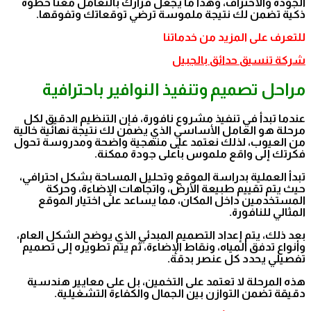
الجودة والاحتراف، وهذا ما يجعل قرارك بالتعامل معنا خطوة
ذكية تضمن لك نتيجة ملموسة ترضي توقعاتك وتفوقها.
للتعرف على المزيد من خدماتنا
شركة تنسيق حدائق بالجبيل
مراحل تصميم وتنفيذ النوافير باحترافية
عندما تبدأ في تنفيذ مشروع نافورة، فإن التنظيم الدقيق لكل
مرحلة هو العامل الأساسي الذي يضمن لك نتيجة نهائية خالية
من العيوب، لذلك نعتمد على منهجية واضحة ومدروسة تحول
فكرتك إلى واقع ملموس بأعلى جودة ممكنة.
تبدأ العملية بدراسة الموقع وتحليل المساحة بشكل احترافي،
حيث يتم تقييم طبيعة الأرض، واتجاهات الإضاءة، وحركة
المستخدمين داخل المكان، مما يساعد على اختيار الموقع
المثالي للنافورة.
بعد ذلك، يتم إعداد التصميم المبدئي الذي يوضح الشكل العام،
وأنواع تدفق المياه، ونقاط الإضاءة، ثم يتم تطويره إلى تصميم
تفصيلي يحدد كل عنصر بدقة.
هذه المرحلة لا تعتمد على التخمين، بل على معايير هندسية
دقيقة تضمن التوازن بين الجمال والكفاءة التشغيلية.