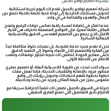
شركة تصميم نوافير بالجبيل تقدم لك اليوم تجربة استثنائية
لتحويل مساحتك الخارجية إلى لوحة فنية نابضة بالحياة تجمع بين
الجمال والهدوء والفخامة في آنٍ واحد.
عندما تفكر في إضافة لمسة راقية تعكس ذوقك الرفيع وتمنح
المكان طابعًا مميزًا، فإن النوافير المصممة باحتراف هي الخيار
الأمثل الذي يجمع بين التصميم الهندسي الدقيق والانسيابية
الجمالية الساحرة.
نحن لا نقدم مجرد خدمة تقليدية، بل نمنحك حلولًا متكاملة تبدأ
من الفكرة والتصميم ثلاثي الأبعاد وصولًا إلى التنفيذ الدقيق
بأعلى معايير الجودة، لتضمن لك نتيجة تتجاوز توقعاتك وتلفت
الأنظار من اللحظة الأولى.
سواء كنت تبحث عن نافورة كلاسيكية أنيقة، أو تصميم عصري
متطور مزود بالإضاءة والتقنيات الحديثة، فإننا نعمل معك
خطوة بخطوة لفهم احتياجاتك وتحويل رؤيتك إلى واقع
ملموس يعزز من قيمة المكان ويزيد من راحته وجاذبيته.
خبرتنا في السوق بالجبيل تضمن لك تنفيذًا احترافيًا سريعًا مع
الالتزام بأدق التفاصيل التي تصنع الفارق الحقيقي.