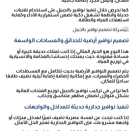
المكان، وليس مجرد إضافة جانبية.
كما نحرص خلال تنفيذ نوافير بالجبيل على استخدام تقنيات
حديثة وأنظمة تشغيل ذكية تضمن استمرارية الأداء وكفاءة
استهلاك المياه والطاقة.
تصميم نوافير أرضية للحدائق والمساحات الواسعة
هذا النوع هو الخيار المثالي إذا كنت تمتلك حديقة كبيرة أو
مساحة مفتوحة، حيث يمنحك إحساسًا بالفخامة والانسيابية
في توزيع المياه.
يتم تصميم النوافير الأرضية بحيث تتكامل مع المسطحات
الخضراء والممرات، مع إمكانية إضافة إضاءة ليلية تضيف طابعًا
ساحرًا للمكان.
كما نراعي في تركيب نوافير بالجبيل توزيع الفتحات المائية
بشكل متوازن لضمان مظهر متناسق وجذاب.
تنفيذ نوافير جدارية حديثة للمداخل والواجهات
إذا كنت تبحث عن لمسة عصرية تضيف تميزًا لمدخل منزلك أو
واجهة مشروعك، فإن النوافير الجدارية تعتبر الحل الأمثل.