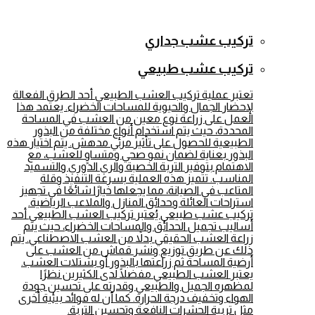
تركيب عشب جداري
تركيب عشب طبيعي
تعتبر عملية تركيب العشب الطبيعي أحد الطرق الفعالة
لإحضار الجمال والحيوية للمساحات الخضراء. يعتمد هذا
العمل على زراعة نوع معين من العشب في المساحة
المحددة، حيث يتم استخدام أنواع مختلفة من البذور
الطبيعية للحصول على تأثير مرئي مدهش. يتم اختيار هذه
البذور بعناية لضمان نمو صحي ومتساوٍ للعشب، مع
الاهتمام بتوفير التربة الخصبة والري الدوري والتسميد
المناسب. تتميز هذه العملية بسرعة التنفيذ وقلة
المتاعب في الصيانة، مما يجعلها خيارًا شائعًا في تجهيز
استراحات العائلة وحدائق المنازل والملاعب الرياضية.
تركيب عشب طبيعي يُعتبر تركيب العشب الطبيعي أحد
أساليب تجميل الحدائق والمساحات الخضراء، حيث يتم
زراعة العشب الحقيقي بدلاً من العشب الاصطناعي. يتم
ذلك عن طريق توزيع ونشر قماش من العشب على
أرضية المساحة ثم زراعتها بالبذور أو بشتلات العشب.
يعتبر العشب الطبيعي مفضلًا لدى الكثيرين نظرًا
لمظهره الجميل والطبيعي وقدرته على تحسين جودة
الهواء وتخفيف درجة الحرارة. كما أن له فوائد بيئية أخرى
مثل تربية الحشرات النافعة وتحسين التربة.