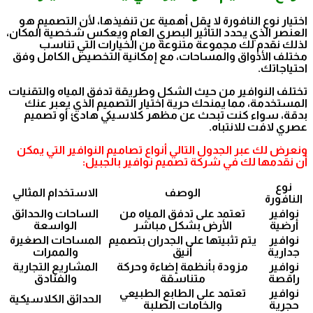
اختيار نوع النافورة لا يقل أهمية عن تنفيذها، لأن التصميم هو
العنصر الذي يحدد التأثير البصري العام ويعكس شخصية المكان،
لذلك نقدم لك مجموعة متنوعة من الخيارات التي تناسب
مختلف الأذواق والمساحات، مع إمكانية التخصيص الكامل وفق
احتياجاتك.
تختلف النوافير من حيث الشكل وطريقة تدفق المياه والتقنيات
المستخدمة، مما يمنحك حرية اختيار التصميم الذي يعبر عنك
بدقة، سواء كنت تبحث عن مظهر كلاسيكي هادئ أو تصميم
عصري لافت للانتباه.
ونعرض لك عبر الجدول التالي أنواع تصاميم النوافير التي يمكن
أن نقدمها لك في شركة تصميم نوافير بالجبيل:
نوع
الوصف
الاستخدام المثالي
النافورة
نوافير
تعتمد على تدفق المياه من
الساحات والحدائق
أرضية
الأرض بشكل مباشر
الواسعة
نوافير
يتم تثبيتها على الجدران بتصميم
المساحات الصغيرة
جدارية
أنيق
والممرات
نوافير
مزودة بأنظمة إضاءة وحركة
المشاريع التجارية
راقصة
متناسقة
والفنادق
نوافير
تعتمد على الطابع الطبيعي
الحدائق الكلاسيكية
حجرية
والخامات الصلبة