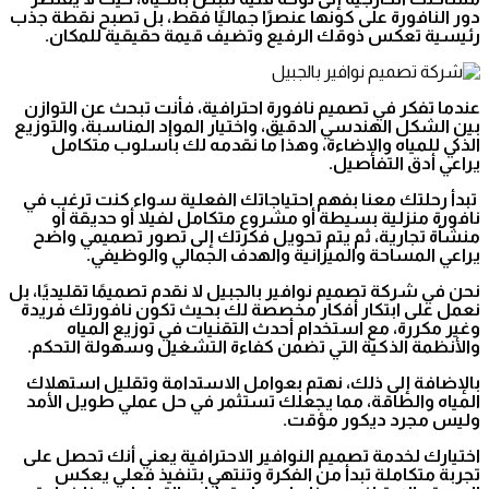
دور النافورة على كونها عنصرًا جماليًا فقط، بل تصبح نقطة جذب
رئيسية تعكس ذوقك الرفيع وتضيف قيمة حقيقية للمكان.
عندما تفكر في تصميم نافورة احترافية، فأنت تبحث عن التوازن
بين الشكل الهندسي الدقيق، واختيار المواد المناسبة، والتوزيع
الذكي للمياه والإضاءة، وهذا ما نقدمه لك بأسلوب متكامل
يراعي أدق التفاصيل.
تبدأ رحلتك معنا بفهم احتياجاتك الفعلية سواء كنت ترغب في
نافورة منزلية بسيطة أو مشروع متكامل لفيلا أو حديقة أو
منشأة تجارية، ثم يتم تحويل فكرتك إلى تصور تصميمي واضح
يراعي المساحة والميزانية والهدف الجمالي والوظيفي.
نحن في شركة تصميم نوافير بالجبيل لا نقدم تصميمًا تقليديًا، بل
نعمل على ابتكار أفكار مخصصة لك بحيث تكون نافورتك فريدة
وغير مكررة، مع استخدام أحدث التقنيات في توزيع المياه
والأنظمة الذكية التي تضمن كفاءة التشغيل وسهولة التحكم.
بالإضافة إلى ذلك، نهتم بعوامل الاستدامة وتقليل استهلاك
المياه والطاقة، مما يجعلك تستثمر في حل عملي طويل الأمد
وليس مجرد ديكور مؤقت.
اختيارك لخدمة تصميم النوافير الاحترافية يعني أنك تحصل على
تجربة متكاملة تبدأ من الفكرة وتنتهي بتنفيذ فعلي يعكس