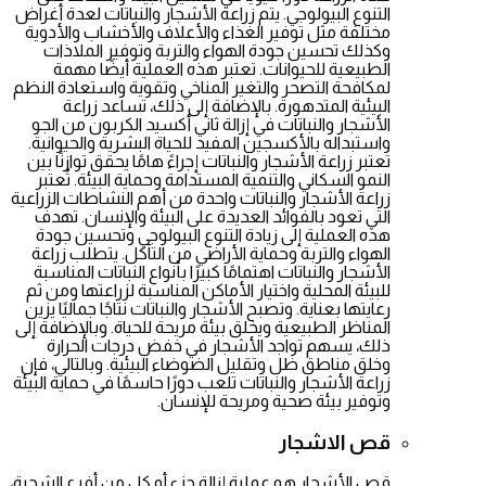
التنوع البيولوجي. يتم زراعة الأشجار والنباتات لعدة أغراض
مختلفة مثل توفير الغذاء والأعلاف والأخشاب والأدوية
وكذلك تحسين جودة الهواء والتربة وتوفير الملاذات
الطبيعية للحيوانات. تعتبر هذه العملية أيضًا مهمة
لمكافحة التصحر والتغير المناخي وتقوية واستعادة النظم
البيئية المتدهورة. بالإضافة إلى ذلك، تساعد زراعة
الأشجار والنباتات في إزالة ثاني أكسيد الكربون من الجو
واستبداله بالأكسجين المفيد للحياة البشرية والحيوانية.
تعتبر زراعة الأشجار والنباتات إجراءً هامًا يحقق توازنًا بين
النمو السكاني والتنمية المستدامة وحماية البيئة. تُعتبر
زراعة الأشجار والنباتات واحدة من أهم النشاطات الزراعية
التي تعود بالفوائد العديدة على البيئة والإنسان. تهدف
هذه العملية إلى زيادة التنوع البيولوجي وتحسين جودة
الهواء والتربة وحماية الأراضي من التآكل. يتطلب زراعة
الأشجار والنباتات اهتمامًا كبيرًا بأنواع النباتات المناسبة
للبيئة المحلية واختيار الأماكن المناسبة لزراعتها ومن ثم
رعايتها بعناية. وتصبح الأشجار والنباتات نتاجًا جماليًا يزين
المناظر الطبيعية ويخلق بيئة مريحة للحياة. وبالإضافة إلى
ذلك، يسهم تواجد الأشجار في خفض درجات الحرارة
وخلق مناطق ظل وتقليل الضوضاء البيئية. وبالتالي، فإن
زراعة الأشجار والنباتات تلعب دورًا حاسمًا في حماية البيئة
وتوفير بيئة صحية ومريحة للإنسان.
قص الاشجار
قص الأشجار هو عملية إزالة جزء أو كل من أفرع الشجرة،