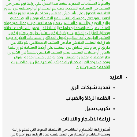
والحيوية للمساحات الخضراء. يعتمد هذا العمل على زراعة نوع معين من
العشب في المساحة المحددة، حيث يتم استخدام أنواع مختلفة من البذور
الطبيعية للحصول على تأثير مرئي مدهش. يتم اختيار هذه البذور بعناية
لضمان نمو صحي ومتساوٍ للعشب، مع الاهتمام بتوفير التربة الخصبة
والري الدوري والتسميد المناسب. تتميز هذه العملية بسرعة التنفيذ وقلة
المتاعب في الصيانة، مما يجعلها خيارًا شائعًا في تجهيز استراحات العائلة
وحدائق المنازل والملاعب الرياضية. تركيب عشب طبيعي يُعتبر تركيب
العشب الطبيعي أحد أساليب تجميل الحدائق والمساحات الخضراء، حيث
يتم زراعة العشب الحقيقي بدلاً من العشب الاصطناعي. يتم ذلك عن
طريق توزيع ونشر قماش من العشب على أرضية المساحة ثم زراعتها
بالبذور أو بشتلات العشب. يعتبر العشب الطبيعي مفضلًا لدى الكثيرين
نظرًا لمظهره الجميل والطبيعي وقدرته على تحسين جودة الهواء
وتخفيف درجة الحرارة. كما أن له فوائد بيئية أخرى مثل تربية الحشرات
النافعة وتحسين التربة.
المزيد
تمديد شبكات الري
انظمه الرذاذ والضباب
تكريب نخيل
زراعة الاشجار والنباتات
تُعتبر زراعة الأشجار والنباتات من الأنشطة الحيوية التي تهتم بزراعة
وتنمية النباتات والأشجار في البيئة. تلعب هذه الزراعة دورًا حيويًا في