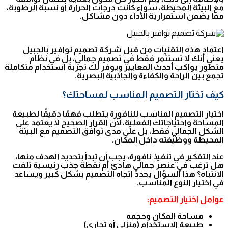
مع البيئة المحيطة، سواء كانت درجات الحرارة أو نسبة الرطوبة،
مما يضمن استمرارية الأداء دون مشاكل.
اعتماد هذه التقنيات من قبل شركة تصميم نوافير بالجبيل
يعني أنك لا تستثمر فقط في تصميم جمالي، بل في نظام
متطور يواكب أحدث المعايير ويوفر لك تجربة استخدام متكاملة
تجمع بين الراحة والكفاءة والجاذبية البصرية.
كيف تختار التصميم المناسب لمساحتك؟
اختيار التصميم المناسب للنافورة يتطلب فهمًا دقيقًا لطبيعة
المساحة واحتياجاتك الفعلية، لأن القرار الصحيح لا يعتمد على
الشكل الجمالي فقط، بل على مدى توافق التصميم مع البيئة
المحيطة ووظيفته داخل المكان.
عند التفكير في تنفيذ نافورة، يجب أن تبدأ بتحديد الهدف منها،
هل ترغب في عنصر جمالي هادئ أم نقطة جذب رئيسية تلفت
الانتباه؟ هذا السؤال يحدد اتجاه التصميم بشكل كبير ويساعد
في اختيار النوع المناسب.
عوامل اختيار التصميم:
مساحة المكان وحجمه
طبيعة الاستخدام (منزلي أو تجاري)