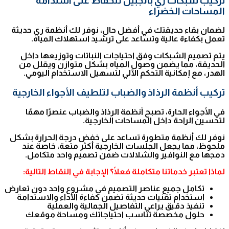
تركيب شبكات ري بالجبيل للحفاظ على استدامة
المساحات الخضراء
لضمان بقاء حديقتك في أفضل حال، نوفر لك أنظمة ري حديثة
تعمل بكفاءة عالية وتساعد على ترشيد استهلاك المياه.
يتم تصميم الشبكات وفق احتياجات النباتات وتوزيعها داخل
الحديقة، مما يضمن وصول المياه بشكل متوازن ويقلل من
الهدر، مع إمكانية التحكم الآلي لتسهيل الاستخدام اليومي.
تركيب أنظمة الرذاذ والضباب لتلطيف الأجواء الخارجية
في الأجواء الحارة، تصبح أنظمة الرذاذ والضباب عنصرًا مهمًا
لتحسين الراحة داخل المساحات الخارجية.
نوفر لك أنظمة متطورة تساعد على خفض درجة الحرارة بشكل
ملحوظ، مما يجعل الجلسات الخارجية أكثر متعة، خاصة عند
دمجها مع النوافير والشلالات ضمن تصميم واحد متكامل.
لماذا تعتبر خدماتنا متكاملة فعلًا؟ الإجابة في النقاط التالية:
تكامل جميع عناصر التصميم في مشروع واحد دون تعارض
استخدام تقنيات حديثة تضمن كفاءة الأداء والاستدامة
تنفيذ دقيق يراعي التفاصيل الجمالية والعملية
حلول مخصصة تناسب احتياجاتك ومساحة موقعك