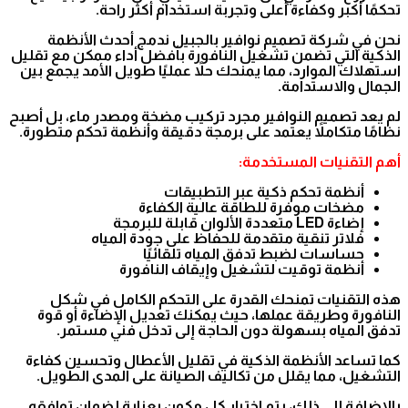
تحكمًا أكبر وكفاءة أعلى وتجربة استخدام أكثر راحة.
نحن في شركة تصميم نوافير بالجبيل ندمج أحدث الأنظمة
الذكية التي تضمن تشغيل النافورة بأفضل أداء ممكن مع تقليل
استهلاك الموارد، مما يمنحك حلاً عمليًا طويل الأمد يجمع بين
الجمال والاستدامة.
لم يعد تصميم النوافير مجرد تركيب مضخة ومصدر ماء، بل أصبح
نظامًا متكاملاً يعتمد على برمجة دقيقة وأنظمة تحكم متطورة.
أهم التقنيات المستخدمة:
أنظمة تحكم ذكية عبر التطبيقات
مضخات موفرة للطاقة عالية الكفاءة
إضاءة LED متعددة الألوان قابلة للبرمجة
فلاتر تنقية متقدمة للحفاظ على جودة المياه
حساسات لضبط تدفق المياه تلقائيًا
أنظمة توقيت لتشغيل وإيقاف النافورة
هذه التقنيات تمنحك القدرة على التحكم الكامل في شكل
النافورة وطريقة عملها، حيث يمكنك تعديل الإضاءة أو قوة
تدفق المياه بسهولة دون الحاجة إلى تدخل فني مستمر.
كما تساعد الأنظمة الذكية في تقليل الأعطال وتحسين كفاءة
التشغيل، مما يقلل من تكاليف الصيانة على المدى الطويل.
بالإضافة إلى ذلك، يتم اختيار كل مكون بعناية لضمان توافقه