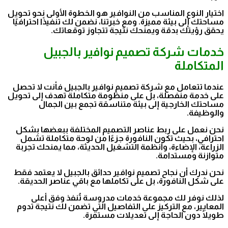
اختيار النوع المناسب من النوافير هو الخطوة الأولى نحو تحويل
مساحتك إلى بيئة مميزة. ومع خبرتنا، نضمن لك تنفيذًا احترافيًا
يحقق رؤيتك بدقة ويمنحك نتيجة تتجاوز توقعاتك.
خدمات شركة تصميم نوافير بالجبيل
المتكاملة
عندما تتعامل مع شركة تصميم نوافير بالجبيل فأنت لا تحصل
على خدمة منفصلة، بل على منظومة متكاملة تهدف إلى تحويل
مساحتك الخارجية إلى بيئة متناسقة تجمع بين الجمال
والوظيفة.
نحن نعمل على ربط عناصر التصميم المختلفة ببعضها بشكل
احترافي، بحيث تكون النافورة جزءًا من لوحة متكاملة تشمل
الزراعة، الإضاءة، وأنظمة التشغيل الحديثة، مما يمنحك تجربة
متوازنة ومستدامة.
نحن ندرك أن نجاح تصميم نوافير حدائق بالجبيل لا يعتمد فقط
على شكل النافورة، بل على تكاملها مع باقي عناصر الحديقة.
لذلك نوفر لك مجموعة خدمات مدروسة تُنفذ وفق أعلى
المعايير، مع التركيز على التفاصيل التي تضمن لك نتيجة تدوم
طويلًا دون الحاجة إلى تعديلات مستمرة.