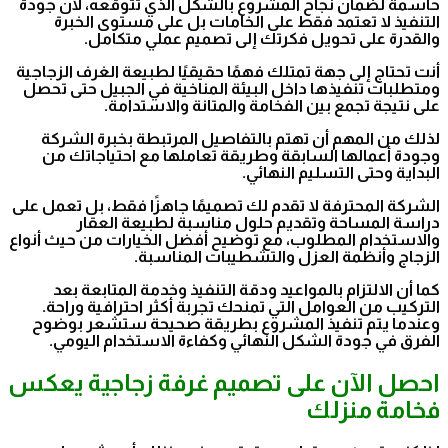
حاسمة لضمان نجاح المشروع بالشكل الذي تتوقعه، لأن جودة
التنفيذ لا تعتمد فقط على الخامات بل على مستوى الخبرة
والقدرة على تحويل فكرتك إلى تصميم عملي متكامل.
أنت تحتاج إلى جهة تمتلك فهمًا حقيقيًا لطبيعة الغرف الزجاجية
ومتطلبات تنفيذها داخل البيئة المناخية في الجبيل حتى تحصل
على نتيجة تجمع بين الفخامة والمتانة والاستدامة.
لذلك من المهم أن تهتم بالتفاصيل المرتبطة بخبرة الشركة
وجودة أعمالها السابقة وطريقة تعاملها مع احتياجاتك من
البداية وحتى التسليم النهائي.
الشركة المحترفة لا تقدم لك تصميمًا جاهزًا فقط، بل تعمل على
دراسة المساحة وتقديم حلول مناسبة لطبيعة العقار
والاستخدام المطلوب، مع توضيح أفضل الخيارات من حيث أنواع
الزجاج وأنظمة العزل والتشطيبات المناسبة.
كما أن الالتزام بالمواعيد ودقة التنفيذ وخدمة المتابعة بعد
التركيب من العوامل التي تمنحك تجربة أكثر احترافية وراحة.
وعندما يتم تنفيذ المشروع بطريقة صحيحة ستشعر بوضوح
الفرق في جودة الشكل النهائي وكفاءة الاستخدام اليومي.
احصل الآن على تصميم غرفة زجاجية يعكس
فخامة منزلك