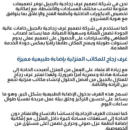
نحن في شركة تصميم غرف زجاجية بالجبيل نوفر تصميمات
متنوعة تناسب مختلف المساحات والأنشطة، مع إمكانية
تخصيص الديكورات الداخلية وأنظمة الفتح والإغلاق بما يتوافق
مع هوية المشروع.
كما نستخدم في شركة تصميم غرف زجاجية بالجبيل خامات عالية
الجودة تضمن المتانة وسهولة الصيانة، مما يساعد أصحاب
المقاهي والاستراحات على الحصول على تصميم عملي يدوم
لسنوات طويلة ويمنح المكان طابعًا راقيًا يعكس جودة الخدمة
المقدمة.
غرف زجاج للمكاتب المنزلية بإضاءة طبيعية مميزة
مع زيادة الاعتماد على العمل من المنزل أصبحت الحاجة إلى
مساحة هادئة وعصرية أمرًا ضروريًا، ولهذا تعتبر غرف زجاج
للمنازل بالجبيل من أفضل الحلول لإنشاء مكاتب منزلية تجمع
بين الراحة والأناقة.
تسمح هذه الغرف بدخول الإضاءة الطبيعية بشكل كبير، وهو ما
يساعد على تحسين التركيز وخلق بيئة عمل مريحة نفسيًا طوال
ساعات اليوم.
كما تمنحك الغرف الزجاجية إحساسًا بالاتساع والانفتاح دون
الحاجة إلى استهلاك مساحة كبيرة داخل المنزل، مع إمكانية
إضافة أنظمة عزل صوتي وحراري تضمن أعلى مستوى من
الخصوصية.