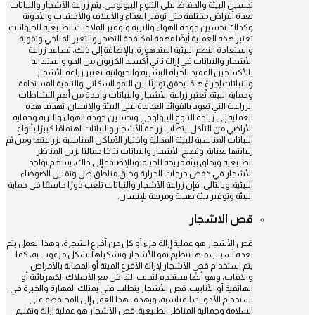
تحسين البيئة والحفاظ على التنوع البيولوجي. يتم زراعة الأشجار والنباتات
لعدة أغراض مختلفة مثل توفير الغذاء والأعلاف والأخشاب والأدوية
وكذلك تحسين جودة الهواء والتربة وتوفير الملاذات الطبيعية للحيوانات.
تعتبر هذه العملية أيضًا مهمة لمكافحة التصحر والتغير المناخي وتقوية
واستعادة النظم البيئية المتدهورة. بالإضافة إلى ذلك، تساعد زراعة
الأشجار والنباتات في إزالة ثاني أكسيد الكربون من الجو واستبداله
بالأكسجين المفيد للحياة البشرية والحيوانية. تعتبر زراعة الأشجار
والنباتات إجراءً هامًا يحقق توازنًا بين النمو السكاني والتنمية المستدامة
وحماية البيئة. تُعتبر زراعة الأشجار والنباتات واحدة من أهم النشاطات
الزراعية التي تعود بالفوائد العديدة على البيئة والإنسان. تهدف هذه
العملية إلى زيادة التنوع البيولوجي وتحسين جودة الهواء والتربة وحماية
الأراضي من التآكل. يتطلب زراعة الأشجار والنباتات اهتمامًا كبيرًا بأنواع
النباتات المناسبة للبيئة المحلية واختيار الأماكن المناسبة لزراعتها ومن ثم
رعايتها بعناية. وتصبح الأشجار والنباتات نتاجًا جماليًا يزين المناظر
الطبيعية ويخلق بيئة مريحة للحياة. وبالإضافة إلى ذلك، يسهم تواجد
الأشجار في خفض درجات الحرارة وخلق مناطق ظل وتقليل الضوضاء
البيئية. وبالتالي، فإن زراعة الأشجار والنباتات تلعب دورًا حاسمًا في حماية
البيئة وتوفير بيئة صحية ومريحة للإنسان.
قص الاشجار
قص الأشجار هو عملية إزالة جزء أو كل من أفرع الشجرة، وهذا العمل يتم
لعدة أسباب منها تنظيم نمو الأشجار وتشكيلها بشكل مرغوب به، كما
يتم استخدام قص الأشجار لإزالة الأفرع الميتة أو المصابة بالأمراض
والآفات، وهو أيضًا يستخدم لتجنب التداخل مع الأسلاك الكهربائية أو
الهاتفية أو الأنابيب. قص الأشجار يتطلب فني يمتلك المهارة والخبرة في
استخدام الأدوات المناسبة، ويهدف هذا العمل إلى المحافظة على
السلامة وجمالية المناظر الطبيعية. قص الأشجار هو عملية إزالة وتقليم