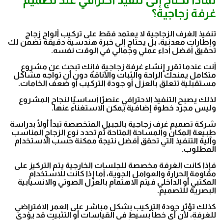
غرفة زجاجية؟
تنفيذ الغرف الزجاجية لا يعتمد فقط على تركيب ألواح زجاج
وإطارات معدنية، بل يحتاج إلى خبرة هندسية دقيقة تضمن لك
تحقيق أفضل أداء عملي وجمالي في الوقت نفسه.
أنت عندما تقرر إنشاء غرفة زجاجية فإنك تبحث عن مشروع
متكامل يمنحك الراحة والثبات والأناقة دون أن تواجه مشاكل
مستقبلية تتعلق بالعزل أو جودة التركيب أو ضعف الخامات.
لذلك يصبح التنفيذ الاحترافي عنصرًا أساسيًا لنجاح المشروع
وليس مجرد خطوة إضافية يمكن الاستغناء عنها.
شركة تصميم غرف زجاجية بالجبيل المتخصصة تبدأ أولًا بدراسة
طبيعة المكان والمساحة المتاحة ثم تحدد نوع الزجاج المناسب
وآلية التنفيذ التي تحقق أفضل نتيجة ممكنة حسب الاستخدام
المطلوب.
فإذا كانت الغرفة مخصصة للجلسات الخارجية يتم التركيز على
مقاومة الحرارة والعوامل الجوية، أما إذا كانت للاستخدام
المكتبي أو الداخلي فيتم الاهتمام بالعزل الصوتي والانسيابية
البصرية للتصميم.
كذلك تؤثر جودة التركيب بشكل مباشر على العمر الافتراضي
للغرفة، لأن أي خطأ بسيط في القياسات أو التثبيت قد يؤدي