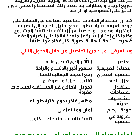
تجربتك اليومية، مثل اتجاه الإضاءة، ودرجة العزل، وطريقة
توزيع الزجاج والإطارات بما يضمن لك الاستخدام العملي دون
التأثير على الخصوصية أو الراحة.
كما أن استخدام الخامات المناسبة يساهم في الحفاظ على
جودة الغرفة لفترات طويلة مع تقليل الحاجة إلى الصيانة
المتكررة، وهو ما يمنحك شعورًا بالثقة عند تنفيذ المشروع.
وكلما كان اختيار الشركة المنفذة قائمًا على الخبرة والدقة
ظهرت النتيجة النهائية بصورة أكثر فخامة وتنظيمًا.
وسنعرض المزيد من التفاصيل من خلال الجدول التالي:
العنصر
التأثير الذي تحصل عليه
الإضاءة الطبيعية
شعور أكبر بالاتساع والراحة
التصميم العصري
رفع القيمة الجمالية للعقار
العزل الجيد
تقليل الحرارة والضوضاء
استغلال
تحويل الأماكن غير المستغلة لمساحات
المساحات
مفيدة
التشطيبات
مظهر فاخر يدوم لفترة طويلة
الحديثة
جودة الزجاج
أمان ومتانة أعلى
المرونة في
تنفيذ يناسب احتياجك بالكامل
التصميم
لماذا تحتاج إلى تنفيذ احترافي عند تصميم