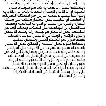
وهذا العمل يتم لعدة أسباب منها تنظيم نمو الأشجار
وتشكيلها بشكل مرغوب به، كما يتم استخدام قص
الأشجار لإزالة الأفرع الميتة أو المصابة بالأمراض والآفات،
وهو أيضًا يستخدم لتجنب التداخل مع الأسلاك الكهربائية
أو الهاتفية أو الأنابيب. قص الأشجار يتطلب فني يمتلك
المهارة والخبرة في استخدام الأدوات المناسبة، ويهدف
هذا العمل إلى المحافظة على السلامة وجمالية المناظر
الطبيعية. قص الأشجار هو عملية إزالة وتقليم الأغصان
والفروع الزائدة أو الميتة من الأشجار. تتم هذه العملية
بهدف تعزيز نمو الأشجار الصحي وتحسين شكلها
وهيكلها. يقوم عمال البستنة أو الحدائق بقص الأشجار
باستخدام مجموعة متنوعة من الأدوات مثل المناشير
والمقصات، ويتم تنفيذها بحرص ومهارة لتقليل أي ضرر
قد يتسبب في الشجرة. قص الأشجار يعد أيضًا عملية
هامة لأغراض أخرى مثل إزالة الأغصان التالفة التي قد
تكون خطرة أو تعيق تدفق الهواء والضوء للأشجار
الأخرى. يجب القيام بعملية قص الأشجار بانتظام للحفاظ
على جمال وصحة الأشجار في المساحات الخضراء
والحدائق المختلفة.