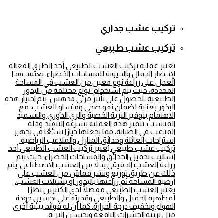
تركيب عشب جداري
تركيب عشب طبيعي
تعتبر عملية تركيب العشب الطبيعي أحد الطرق الفعالة
لإحضار الجمال والحيوية للمساحات الخضراء. يعتمد هذا
العمل على زراعة نوع معين من العشب في المساحة
المحددة، حيث يتم استخدام أنواع مختلفة من البذور
الطبيعية للحصول على تأثير مرئي مدهش. يتم اختيار هذه
البذور بعناية لضمان نمو صحي ومتساوٍ للعشب، مع
الاهتمام بتوفير التربة الخصبة والري الدوري والتسميد
المناسب. تتميز هذه العملية بسرعة التنفيذ وقلة
المتاعب في الصيانة، مما يجعلها خيارًا شائعًا في تجهيز
استراحات العائلة وحدائق المنازل والملاعب الرياضية.
تركيب عشب طبيعي يُعتبر تركيب العشب الطبيعي أحد
أساليب تجميل الحدائق والمساحات الخضراء، حيث يتم
زراعة العشب الحقيقي بدلاً من العشب الاصطناعي. يتم
ذلك عن طريق توزيع ونشر قماش من العشب على
أرضية المساحة ثم زراعتها بالبذور أو بشتلات العشب.
يعتبر العشب الطبيعي مفضلًا لدى الكثيرين نظرًا
لمظهره الجميل والطبيعي وقدرته على تحسين جودة
الهواء وتخفيف درجة الحرارة. كما أن له فوائد بيئية أخرى
مثل تربية الحشرات النافعة وتحسين التربة.