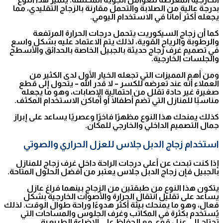
بدرجة عالية من الصلابة والتحمل مقارنة بالزجاج التقليدي، مما
يجعله أكثر أمانًا في الاستخدام اليومي.
كما أن زجاج السيكوريت يتحمل درجات الحرارة المرتفعة
والرطوبة والرياح القوية، لذلك يتم الاعتماد عليه بشكل واسع
في تصميم غرف زجاج حديثة بالجبيل الخاصة بالحدائق والأسطح
والجلسات الخارجية.
ومن أهم المميزات التي تجعله الخيار الأول لدى الكثير من
العملاء أنه عند تعرضه للكسر – لا قدر الله – يتحول إلى قطع
صغيرة غير حادة تقلل من احتمالية الإصابات، وهو ما يجعله
مناسبًا للمنازل التي تضم أطفالًا أو أماكن الاستخدام المكثف.
كذلك يمنحك هذا النوع مظهرًا فاخرًا وعصريًا يساعد على إبراز
جمال التصميم الداخلي والخارجي للمكان.
استخدام زجاج الدبل جلاس للعزل الحراري والصوتي
إذا كنت تبحث عن أعلى درجات الراحة داخل غرف زجاج للمنازل
بالجبيل فإن زجاج الدبل جلاس يعتبر من أفضل الحلول المتاحة.
يتكون هذا النوع من طبقتين من الزجاج بينهما فراغ عازل
يساعد على تقليل انتقال الحرارة والأصوات الخارجية بشكل
فعال، وهو ما يمنحك بيئة أكثر هدوءًا وراحة طوال الوقت. لذلك
يُستخدم بكثرة في المكاتب وغرف الجلوس والمساحات التي
تحتاج إلى عزل قوي مع الحفاظ على الإضاءة الطبيعية.