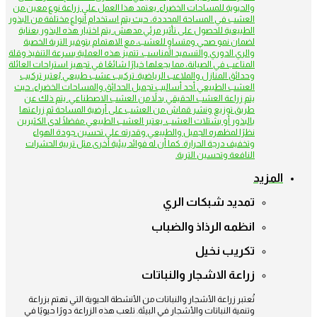
والحيوية للمساحات الخضراء. يعتمد هذا العمل على زراعة نوع معين من
العشب في المساحة المحددة، حيث يتم استخدام أنواع مختلفة من البذور
الطبيعية للحصول على تأثير مرئي مدهش. يتم اختيار هذه البذور بعناية
لضمان نمو صحي ومتساوٍ للعشب، مع الاهتمام بتوفير التربة الخصبة
والري الدوري والتسميد المناسب. تتميز هذه العملية بسرعة التنفيذ وقلة
المتاعب في الصيانة، مما يجعلها خيارًا شائعًا في تجهيز استراحات العائلة
وحدائق المنازل والملاعب الرياضية. تركيب عشب طبيعي يُعتبر تركيب
العشب الطبيعي أحد أساليب تجميل الحدائق والمساحات الخضراء، حيث
يتم زراعة العشب الحقيقي بدلاً من العشب الاصطناعي. يتم ذلك عن
طريق توزيع ونشر قماش من العشب على أرضية المساحة ثم زراعتها
بالبذور أو بشتلات العشب. يعتبر العشب الطبيعي مفضلًا لدى الكثيرين
نظرًا لمظهره الجميل والطبيعي وقدرته على تحسين جودة الهواء
وتخفيف درجة الحرارة. كما أن له فوائد بيئية أخرى مثل تربية الحشرات
النافعة وتحسين التربة.
المزيد
تمديد شبكات الري
انظمه الرذاذ والضباب
تكريب نخيل
زراعة الاشجار والنباتات
تُعتبر زراعة الأشجار والنباتات من الأنشطة الحيوية التي تهتم بزراعة
وتنمية النباتات والأشجار في البيئة. تلعب هذه الزراعة دورًا حيويًا في