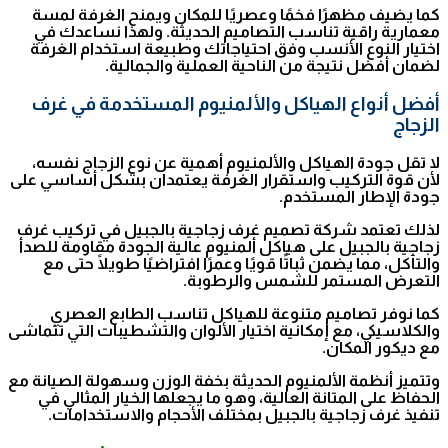
كما يضيف مظهرًا فخمًا وعصريًا للمكان ويمنح الغرفة لمسة
معمارية راقية تناسب التصاميم الحديثة. ولهذا نساعدك في
اختيار النوع الأنسب وفق احتياجاتك وطبيعة استخدام الغرفة
لضمان أفضل نتيجة من الناحية العملية والجمالية.
أفضل أنواع الهياكل والألمنيوم المستخدمة في غرف
الزجاج
لا تقل جودة الهياكل والألمنيوم أهمية عن نوع الزجاج نفسه،
لأن قوة التركيب واستقرار الغرفة يعتمدان بشكل أساسي على
جودة الإطار المستخدم.
لذلك تعتمد شركة تصميم غرف زجاجية بالجبيل في تركيب غرف
زجاجية بالجبيل على هياكل ألمنيوم عالية الجودة مقاومة للصدأ
والتآكل، مما يضمن ثباتًا قويًا وعمرًا افتراضيًا طويلًا حتى مع
التعرض المستمر للشمس والرطوبة.
كما نوفر تصاميم متنوعة للهياكل تناسب الطابع العصري
والكلاسيكي، مع إمكانية اختيار الألوان والتشطيبات التي تتماشى
مع ديكور المكان.
وتتميز أنظمة الألمنيوم الحديثة بخفة الوزن وسهولة الصيانة مع
الحفاظ على المتانة العالية، وهو ما يجعلها الخيار المثالي في
تنفيذ غرف زجاجية بالجبيل بمختلف الأحجام والاستخدامات.