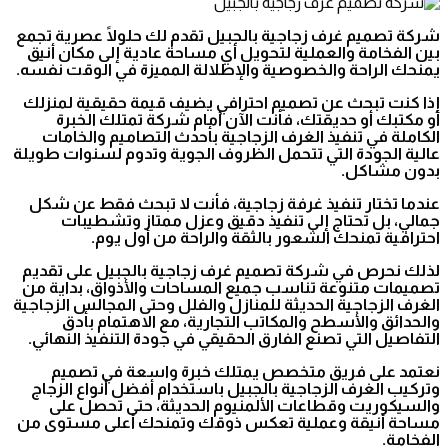
شركة تصميم غرف زجاجية بالجبيل تقدم لك حلولًا عصرية تجمع
بين الفخامة والعملية لتحويل أي مساحة عادية إلى مكان أنيق
يمنحك الراحة والخصوصية والإطلالة المميزة في الوقت نفسه.
إذا كنت تبحث عن تصميم احترافي يضيف قيمة حقيقية لمنزلك
أو مكتبك أو حديقتك، فأنت الآن أمام شركة تمتلك الخبرة
الكاملة في تنفيذ الغرف الزجاجية بأحدث التصاميم والخامات
عالية الجودة التي تتحمل الظروف الجوية وتدوم لسنوات طويلة
بدون مشاكل.
عندما تختار تنفيذ غرفة زجاجية، فأنت لا تبحث فقط عن شكل
جمالي، بل تحتاج إلى تنفيذ دقيق وعزل ممتاز وتشطيبات
احترافية تمنحك الشعور بالثقة والراحة من أول يوم.
لذلك نحرص في شركة تصميم غرف زجاجية بالجبيل على تقديم
تصميمات متنوعة تناسب جميع المساحات والأذواق، بداية من
الغرف الزجاجية الحديثة للمنازل والفلل وحتى المجالس الزجاجية
والحدائق والأسطح والمكاتب التجارية، مع الاهتمام بأدق
التفاصيل التي تصنع الفارق الحقيقي في جودة التنفيذ النهائي.
نعتمد على فريق متخصص يمتلك خبرة واسعة في تصميم
وتركيب الغرف الزجاجية بالجبيل باستخدام أفضل أنواع الزجاج
والسيكوريت وقطاعات الألمنيوم الحديثة، حتى تحصل على
مساحة أنيقة وعملية تعكس ذوقك وتمنحك أعلى مستوى من
الفخامة.