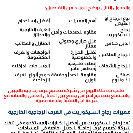
والجدول التالي يوضح المزيد من التفاصيل:
نوع الزجاج أو
أهم المميزات
أفضل استخدام
الهيكل
زجاج
الغرف الخارجية
مقاوم للصدمات وآمن
السيكوريت
والحدائق
عزل حراري وصوتي
الدبل جلاس
المنازل والمكاتب
ممتاز
تقليل الحرارة
الواجهات والغرف
الزجاج العاكس
والخصوصية
المكشوفة
إضاءة طبيعية
الزجاج الشفاف
المساحات الداخلية
ومظهر فاخر
هياكل
مقاومة للصدأ وخفيفة
جميع أنواع الغرف
الألمنيوم
الوزن
الزجاجية
اطلب خدمتك اليوم من شركة تصميم غرف زجاجية بالجبيل
واستمتع بتصميم احترافي يجمع بين الجمال العملي والمتانة مع
سرعة في التنفيذ وخدمة مميزة.
مميزات زجاج السيكوريت في الغرف الزجاجية الخارجية
يُعد زجاج السيكوريت من أفضل الخيارات المستخدمة في تنفيذ
شركة تصميم غرف زجاجية بالجبيل، خاصة في المساحات
الخارجية المعرضة للعوامل الجوية المختلفة. يتميز هذا النوع