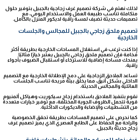
لذلك نهتم في شركة تصميم غرف زجاجية بالجبيل بتوفير حلول
متكاملة تناسب طبيعة العمل والاستخدام اليومي، مع
تصميمات حديثة تضيف لمسة راقية لديكور المنزل بالكامل.
تصميم ملحق زجاجي بالجبيل للمجالس والجلسات
الخارجية
إذا كنت ترغب في استغلال المساحات الخارجية بطريقة أكثر
فخامة فإن تصميم ملحق زجاجي بالجبيل يعتبر خيارًا مثاليًا
يمنحك مساحة إضافية للاسترخاء أو استقبال الضيوف بأجواء
راقية.
تساعد الملاحق الزجاجية على دمج الإطلالة الخارجية مع التصميم
الداخلي بشكل أنيق، مما يخلق بيئة مريحة تناسب الجلسات
العائلية والمجالس الحديثة.
نقوم بتنفيذ الملاحق باستخدام زجاج سيكوريت وهياكل ألمنيوم
قوية تتحمل الظروف الجوية المختلفة، مع توفير خيارات متعددة
من التشطيبات والإضاءة والديكورات الداخلية.
كما نحرص على تصميم المساحات بطريقة تحقق الخصوصية
والراحة مع الحفاظ على الطابع العصري الذي يميز تصميم غرف
زجاج حديثة بالجبيل.
غرف زجاج للمسابح والحدائق بتشطيبات فاخرة