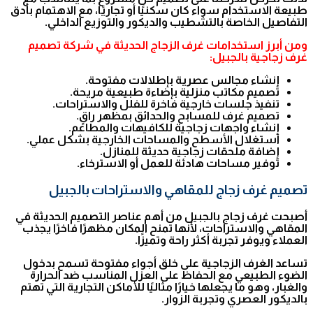
طبيعة الاستخدام سواء كان سكنيًا أو تجاريًا، مع الاهتمام بأدق
التفاصيل الخاصة بالتشطيب والديكور والتوزيع الداخلي.
ومن أبرز استخدامات غرف الزجاج الحديثة في شركة تصميم
غرف زجاجية بالجبيل:
إنشاء مجالس عصرية بإطلالات مفتوحة.
تصميم مكاتب منزلية بإضاءة طبيعية مريحة.
تنفيذ جلسات خارجية فاخرة للفلل والاستراحات.
تصميم غرف للمسابح والحدائق بمظهر راقٍ.
إنشاء واجهات زجاجية للكافيهات والمطاعم.
استغلال الأسطح والمساحات الخارجية بشكل عملي.
إضافة ملحقات زجاجية حديثة للمنازل.
توفير مساحات هادئة للعمل أو الاسترخاء.
تصميم غرف زجاج للمقاهي والاستراحات بالجبيل
أصبحت غرف زجاج بالجبيل من أهم عناصر التصميم الحديثة في
المقاهي والاستراحات، لأنها تمنح المكان مظهرًا فاخرًا يجذب
العملاء ويوفر تجربة أكثر راحة وتميزًا.
تساعد الغرف الزجاجية على خلق أجواء مفتوحة تسمح بدخول
الضوء الطبيعي مع الحفاظ على العزل المناسب ضد الحرارة
والغبار، وهو ما يجعلها خيارًا مثاليًا للأماكن التجارية التي تهتم
بالديكور العصري وتجربة الزوار.