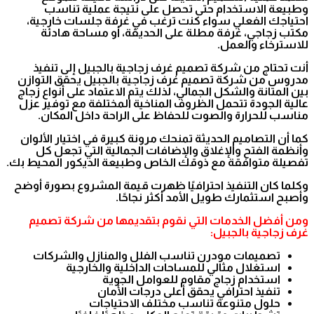
وطبيعة الاستخدام حتى تحصل على نتيجة عملية تناسب
احتياجك الفعلي سواء كنت ترغب في غرفة جلسات خارجية،
مكتب زجاجي، غرفة مطلة على الحديقة، أو مساحة هادئة
للاسترخاء والعمل.
أنت تحتاج من شركة تصميم غرف زجاجية بالجبيل إلى تنفيذ
مدروس من شركة تصميم غرف زجاجية بالجبيل يحقق التوازن
بين المتانة والشكل الجمالي، لذلك يتم الاعتماد على أنواع زجاج
عالية الجودة تتحمل الظروف المناخية المختلفة مع توفير عزل
مناسب للحرارة والصوت للحفاظ على الراحة داخل المكان.
كما أن التصاميم الحديثة تمنحك مرونة كبيرة في اختيار الألوان
وأنظمة الفتح والإغلاق والإضافات الجمالية التي تجعل كل
تفصيلة متوافقة مع ذوقك الخاص وطبيعة الديكور المحيط بك.
وكلما كان التنفيذ احترافيًا ظهرت قيمة المشروع بصورة أوضح
وأصبح استثمارك طويل الأمد أكثر نجاحًا.
ومن أفضل الخدمات التي نقوم بتقديمها من شركة تصميم
غرف زجاجية بالجبيل:
تصميمات مودرن تناسب الفلل والمنازل والشركات
استغلال مثالي للمساحات الداخلية والخارجية
استخدام زجاج مقاوم للعوامل الجوية
تنفيذ احترافي يحقق أعلى درجات الأمان
حلول متنوعة تناسب مختلف الاحتياجات