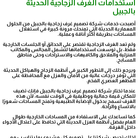
استخدامات الغرف الزجاجية الحديثة
بالجبيل
أصبحت خدمات شركة تصميم غرف زجاجية بالجبيل من الحلول
المعمارية الحديثة التي تمنحك مرونة كبيرة في استغلال
المساحات بطريقة أكثر أناقة وعملية.
ولم تعد الغرف الزجاجية تقتصر على الحدائق أو الجلسات الخارجية
فقط، بل توسعت استخداماتها لتشمل المجالس والمكاتب
المنزلية والملاحق والكافيهات والاستراحات وحتى مناطق
المسابح.
ويرجع ذلك إلى التطور الكبير في أنظمة الزجاج والهياكل الحديثة
التي توفر درجات عالية من الأمان والعزل مع المحافظة على
المظهر العصري الفخم.
عندما تختار شركة تصميم غرف زجاجية بالجبيل فإنك تضيف
للمكان قيمة جمالية ووظيفية في الوقت نفسه، لأن هذه
الغرف تسمح بدخول الإضاءة الطبيعية وتمنح المساحات شعورًا
بالاتساع والراحة.
كما تساعدك على الاستفادة من المساحات الخارجية طوال
العام بفضل أنظمة العزل الحديثة التي تحافظ على اعتدال الأجواء
داخل الغرفة.
لذلك تحرص شركتنا على تصميم كل مشروع بما يتناسب مع