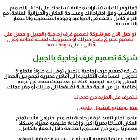
كما نوفر لك استشارات مجانية تساعدك على اختيار التصميم
المناسب وفق احتياجاتك ومساحة المكان والميزانية المتاحة، مع
التزام كامل بالدقة في المواعيد وجودة التشطيب والأسعار
التنافسية.
تواصل الآن مع شركة تصميم غرف زجاجية بالجبيل واحصل على
تصميم عصري يمنح منزلك أو مشروعك لمسة فخامة وعزل
مثالي بأعلى جودة تنفيذ.
شركة تصميم غرف زجاجية بالجبيل
شركة تصميم غرف زجاجية بالجبيل توفر لك حلولًا متطورة
لتحويل المساحات التقليدية إلى أماكن عصرية تجمع بين الجمال
العملي والراحة اليومية، لأنك لم تعد تبحث فقط عن غرفة
إضافية، بل عن قيمة حقيقية تضيفها إلى منزلك أو مقر عملك.
للتعرف على المزيد من خدماتنا
قص وتقليم الاشجار بالجبيل
عندما تختار تنفيذ غرفة زجاجية بتصميم احترافي فأنت تمنح
المكان اتساعًا بصريًا أكبر، وإضاءة طبيعية مميزة، وشكلًا
معماريًا يرفع من مستوى الفخامة داخل العقار بالكامل.
تعتمد عملية التصميم الحديثة على دراسة دقيقة للموقع