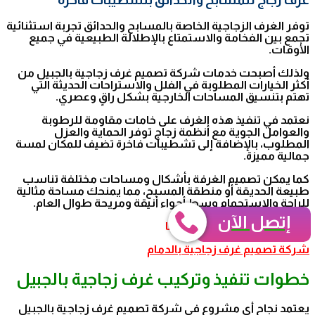
توفر الغرف الزجاجية الخاصة بالمسابح والحدائق تجربة استثنائية
تجمع بين الفخامة والاستمتاع بالإطلالة الطبيعية في جميع
الأوقات.
ولذلك أصبحت خدمات شركة تصميم غرف زجاجية بالجبيل من
أكثر الخيارات المطلوبة في الفلل والاستراحات الحديثة التي
تهتم بتنسيق المساحات الخارجية بشكل راقٍ وعصري.
نعتمد في تنفيذ هذه الغرف على خامات مقاومة للرطوبة
والعوامل الجوية مع أنظمة زجاج توفر الحماية والعزل
المطلوب، بالإضافة إلى تشطيبات فاخرة تضيف للمكان لمسة
جمالية مميزة.
كما يمكن تصميم الغرفة بأشكال ومساحات مختلفة تناسب
طبيعة الحديقة أو منطقة المسبح، مما يمنحك مساحة مثالية
للراحة والاستجمام وسط أجواء أنيقة ومريحة طوال العام.
إتصل الآن
للتعرف على المزيد من خدماتنا
شركة تصميم غرف زجاجية بالدمام
خطوات تنفيذ وتركيب غرف زجاجية بالجبيل
يعتمد نجاح أي مشروع في شركة تصميم غرف زجاجية بالجبيل