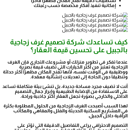
تشطيبات دقيقة تمنح المكان مظهرًا فاخرًا
إمكانية تنفيذ أفكار مخصصة حسب رغبتك
كيف تساعدك شركة تصميم غرف زجاجية
بالجبيل على تحسين قيمة العقار؟
عندما تفكر في تطوير منزلك أو مشروعك التجاري فإن الغرف
الزجاجية تعتبر من أكثر الخيارات التي تضيف قيمة بصرية
ووظيفية في الوقت نفسه، لأنها تمنح المكان مظهرًا أكثر حداثة
وتنظيمًا دون الحاجة إلى تعديلات إنشائية معقدة.
أنت لا تضيف مجرد مساحة جديدة، بل تنشئ بيئة متكاملة تساعد
على الاستفادة من الإضاءة الطبيعية وإبراز جمال التصميم
الداخلي والخارجي بصورة تجعل العقار أكثر جاذبية وراحة.
لهذا السبب أصبحت الغرف الزجاجية من الحلول المطلوبة بكثرة
في المشاريع السكنية الحديثة والفلل والمقاهي والمكاتب
الراقية داخل الجبيل.
التصميم الاحترافي يراعي التفاصيل الدقيقة التي تؤثر على