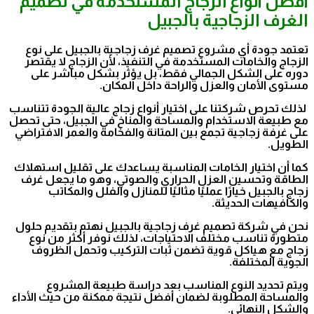
أفضل أنواع الزجاج المستخدمة في تصميم
الغرف الزجاجية بالجبيل
تعتمد جودة أي مشروع تصميم غرف زجاجية بالجبيل على نوع
الزجاج والخامات المستخدمة في التنفيذ، لأن الزجاج لا يقتصر
دوره على الشكل الجمالي فقط، بل يؤثر بشكل مباشر على
مستوى الأمان والعزل والراحة داخل المكان.
لذلك تحرص شركتنا على اختيار أنواع زجاج عالية الجودة تتناسب
مع طبيعة الاستخدام والمساحة والمناخ في الجبيل، حتى تحصل
على غرفة زجاجية تجمع بين المتانة والفخامة والعمر الافتراضي
الطويل.
كما أن اختيار الخامات المناسبة يساعدك على تقليل استهلاك
الطاقة وتحسين العزل الحراري والصوتي، وهو ما يجعل غرف
زجاج بالجبيل خيارًا عمليًا مثاليًا للمنازل والفلل والمكاتب
والكافيهات الحديثة.
نحن في شركة تصميم غرف زجاجية بالجبيل نهتم بتقديم حلول
متطورة تناسب مختلف الاحتياجات، لذلك نوفر أكثر من نوع
زجاج مع هياكل قوية تضمن ثبات التركيب وتحمل الظروف
الجوية المختلفة.
ويتم تحديد النوع المناسب بعد دراسة طبيعة المشروع
والمساحة المطلوبة لضمان أفضل نتيجة ممكنة من حيث الأداء
والشكل النهائي.