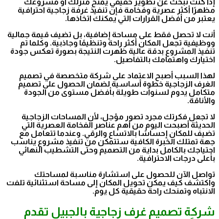
إذا كنت تبحث عن تطوير حقيقي يمنح منزلك أو مشروعك
مظهرًا أكثر عصرية وفخامة فإن تنفيذ غرفة زجاجية احترافية
يعتبر من أفضل القرارات التي يمكنك اتخاذها.
أنت لا تحصل فقط على مساحة إضافية، بل تضيف قيمة جمالية
ووظيفية تجعل المكان أكثر راحة وتنظيمًا وجاذبية. وكلما تم
تنفيذ المشروع بدقة عالية ظهرت النتيجة بصورة تعكس جودة
اختيارك واهتمامك بالتفاصيل.
لهذا السبب أصبح الاعتماد على شركة متخصصة في تصميم
الغرف الزجاجية خطوة أساسية لضمان الحصول على تصميم
متكامل يدوم لسنوات طويلة بأفضل مستوى من الجودة
والأناقة.
لا تجعل فكرتك مجرد تصور مؤجل، لأن المساحات الزجاجية
الحديثة أصبحت اليوم من أهم عناصر الفخامة العصرية التي
تضيف للمكان إحساسًا بالاتساع والرقي. وعندما تتعامل مع
جهة تمتلك الخبرة الكافية ستتمكن من تنفيذ مشروع يناسب
احتياجك بالكامل بداية من التصميم وحتى التشطيب النهائي
بأعلى درجات الاحترافية.
تواصل الآن للحصول على استشارة مناسبة لمساحتك
واكتشف كيف يمكن تحويل المكان إلى مساحة استثنائية تلفت
الانتباه وتمنحك راحة حقيقية كل يوم.
شركة تصميم غرف زجاجية بالجبيل تقدم