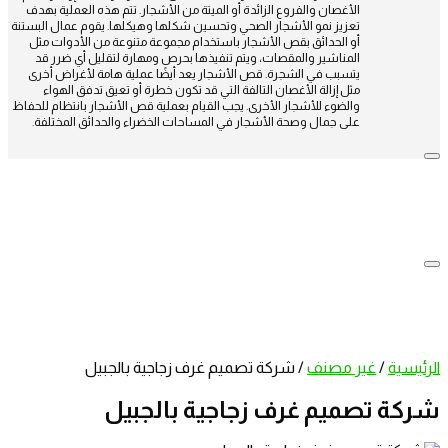
الأغصان والفروع الزائدة أو الميتة من الأشجار. تتم هذه العملية بهدف
تعزيز نمو الأشجار الصحي وتحسين شكلها وهيكلها. يقوم عمال البستنة
أو الحدائق بقص الأشجار باستخدام مجموعة متنوعة من الأدوات مثل
المناشير والمقصات، ويتم تنفيذها بحرص ومهارة لتقليل أي ضرر قد
يتسبب في الشجرة. قص الأشجار يعد أيضًا عملية هامة لأغراض أخرى
مثل إزالة الأغصان التالفة التي قد تكون خطرة أو تعيق تدفق الهواء
والضوء للأشجار الأخرى. يجب القيام بعملية قص الأشجار بانتظام للحفاظ
على جمال وصحة الأشجار في المساحات الخضراء والحدائق المختلفة.
الرئيسية
/
غير مصنف
/
شركة تصميم غرف زجاجية بالجبيل
شركة تصميم غرف زجاجية بالجبيل