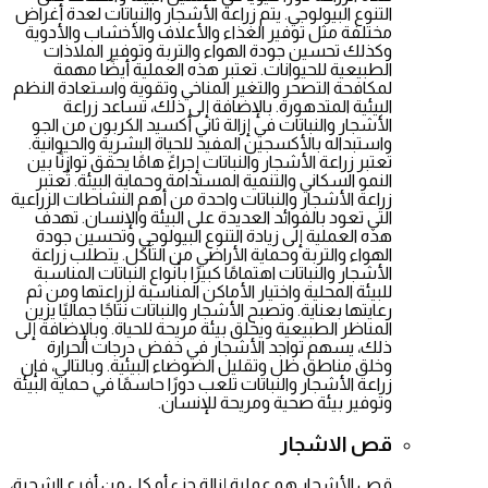
التنوع البيولوجي. يتم زراعة الأشجار والنباتات لعدة أغراض
مختلفة مثل توفير الغذاء والأعلاف والأخشاب والأدوية
وكذلك تحسين جودة الهواء والتربة وتوفير الملاذات
الطبيعية للحيوانات. تعتبر هذه العملية أيضًا مهمة
لمكافحة التصحر والتغير المناخي وتقوية واستعادة النظم
البيئية المتدهورة. بالإضافة إلى ذلك، تساعد زراعة
الأشجار والنباتات في إزالة ثاني أكسيد الكربون من الجو
واستبداله بالأكسجين المفيد للحياة البشرية والحيوانية.
تعتبر زراعة الأشجار والنباتات إجراءً هامًا يحقق توازنًا بين
النمو السكاني والتنمية المستدامة وحماية البيئة. تُعتبر
زراعة الأشجار والنباتات واحدة من أهم النشاطات الزراعية
التي تعود بالفوائد العديدة على البيئة والإنسان. تهدف
هذه العملية إلى زيادة التنوع البيولوجي وتحسين جودة
الهواء والتربة وحماية الأراضي من التآكل. يتطلب زراعة
الأشجار والنباتات اهتمامًا كبيرًا بأنواع النباتات المناسبة
للبيئة المحلية واختيار الأماكن المناسبة لزراعتها ومن ثم
رعايتها بعناية. وتصبح الأشجار والنباتات نتاجًا جماليًا يزين
المناظر الطبيعية ويخلق بيئة مريحة للحياة. وبالإضافة إلى
ذلك، يسهم تواجد الأشجار في خفض درجات الحرارة
وخلق مناطق ظل وتقليل الضوضاء البيئية. وبالتالي، فإن
زراعة الأشجار والنباتات تلعب دورًا حاسمًا في حماية البيئة
وتوفير بيئة صحية ومريحة للإنسان.
قص الاشجار
قص الأشجار هو عملية إزالة جزء أو كل من أفرع الشجرة،