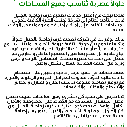
حلولًا عصرية تناسب جميع المساحات
عندما تبحث عن أفضل خدمات تصميم غرف زجاجية بالجبيل
فأنت بالتأكيد تحتاج إلى شركة تمتلك الخبرة الكافية لتحويل
المساحات التقليدية إلى أماكن أكثر فخامة وعملية في الوقت
نفسه.
لذلك نوفر لك في شركة تصميم غرف زجاجية بالجبيل حلولًا
متكاملة تجمع بين جودة التنفيذ وروعة التصميم بما يتناسب مع
احتياجات منزلك أو منشأتك التجارية. نحن لا نقدم مجرد غرف
زجاج عادية، بل نهتم بتفاصيل التصميم الداخلي والخارجي حتى
تحصل على مساحة عصرية تمنحك الإحساس بالراحة والرقي
وتزيد من القيمة الجمالية للمكان بشكل واضح.
تعتمد خدماتنا في تنفيذ غرف زجاجية بالجبيل على استخدام
خامات عالية الجودة مقاومة للعوامل الجوية والرطوبة والحرارة،
مع توفير تصاميم متنوعة تناسب الفلل والمنازل والحدائق
والأسطح والمكاتب والكافيهات.
كما نحرص على تنفيذ كل مشروع وفق مقاسات دقيقة تضمن
أفضل استغلال للمساحة مع الحفاظ على الخصوصية والأمان
الكامل. ولهذا أصبحت خدمات تركيب غرف زجاجية بالجبيل من
أكثر الحلول المطلوبة للأشخاص الذين يرغبون في إضافة
لمسة معمارية حديثة إلى ممتلكاتهم.