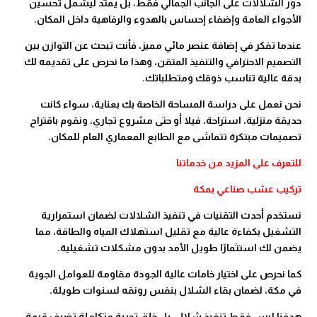
دور الشلالات على الجانب الجمالي فقط، بل يمتد ليشمل تحسين
الأجواء العامة وإضفاء إحساس بالهدوء والرفاهية داخل المكان.
عندما تفكر في إضافة عنصر مائي مميز، فأنت تبحث عن التوازن بين
التصميم الاحترافي والتنفيذ المتقن، وهذا ما نحرص على تقديمه لك
بدقة عالية تناسب ذوقك ومتطلباتك.
نحن نعمل على دراسة المساحة الخاصة بك بعناية، سواء كانت
حديقة منزلية، استراحة، فيلا أو حتى مشروع تجاري، ونقوم باقتراح
تصميمات مبتكرة تتماشى مع الطابع المعماري العام للمكان.
للتعرف على المزيد من خدماتنا
تركيب عشب صناعي بمكة
نستخدم أحدث التقنيات في تنفيذ الشلالات لضمان استمرارية
التشغيل بكفاءة عالية مع تقليل استهلاك المياه والطاقة، مما
يضمن لك استثمارًا طويل الأمد بدون مشكلات تشغيلية.
كما نحرص على اختيار خامات عالية الجودة مقاومة للعوامل الجوية
في مكة، لضمان بقاء الشلال بنفس رونقه لسنوات طويلة.
هدفنا ليس فقط تنفيذ شلال، بل خلق تجربة متكاملة تضيف قيمة