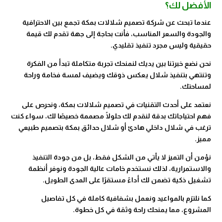
الأفضل لك؟
عندما تبحث عن شركة تصميم شلالات بمكة تجمع بين الاحترافية
والجودة والسعر المناسب، فأنت بحاجة إلى جهة تقدم لك قيمة
حقيقية وليس مجرد تنفيذ تقليدي.
نحن نضع خبرتنا بين يديك لنمنحك تجربة متكاملة تبدأ من الفكرة
وتنتهي بتنفيذ شلال يعكس ذوقك ويضيف لمسة فخامة وراحة
لمساحتك.
نعتمد على أحدث التقنيات في تصميم شلالات بمكة، ونحرص على
فهم احتياجاتك بدقة لنقدم لك حلولًا مصممة خصيصًا لك، سواء كنت
ترغب في شلال داخلي هادئ أو شلال حدائق بمكة بتصميم طبيعي
مميز.
نؤمن أن التميز لا يأتي من الشكل فقط، بل من جودة التنفيذ
والاستمرارية، لذلك نستخدم خامات عالية الجودة ونوفر أنظمة
تشغيل ذكية تضمن لك أداءً مستقرًا على المدى الطويل.
كما نلتزم بالمواعيد ونعمل بشفافية كاملة في كل تفاصيل
المشروع، مما يمنحك راحة وثقة في كل خطوة.