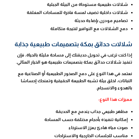
شلالات طبيعية مستوحاة من البيئة الجبلية
شلالات داخلية تضيف لمسة فاخرة للمساحات المغلقة
تصاميم مودرن بإضاءة حديثة
دمج الشلالات مع النوافير لنتيجة متكاملة
شلالات حدائق بمكة بتصميمات طبيعية جذابة
إذا كنت ترغب في تحويل حديقتك إلى مساحة مليئة بالحياة، فإن
تنفيذ شلالات حدائق بمكة بتصميمات طبيعية هو الخيار المثالي.
نعتمد في هذا النوع على دمج الصخور الطبيعية أو الصناعية مع
النباتات، لخلق بيئة تشبه الطبيعة الحقيقية وتمنحك إحساسًا
بالهدوء والانسجام.
مميزات هذا النوع:
مظهر طبيعي جذاب يندمج مع الحديقة
إمكانية تنفيذه بأحجام مختلفة حسب المساحة
صوت مياه هادئ يعزز الاسترخاء
مناسب للجلسات الخارجية والاستراحات