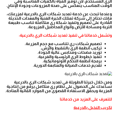
الري المستخدم، لأن توفير المياه بالكميات المناسبة وفي
الوقت المناسب ينعكس على صحة المزروعات وجودة الإنتاج.
وعندما تبحث عن خدمة تمديد شبكات الري بالدرعية لمزرعتك،
فإنك تحتاج إلى شركة تمتلك الخبرة الفنية والمعدات الحديثة
القادرة على تصميم وتنفيذ شبكة ري متكاملة تناسب طبيعة
التربة ومساحة الأرض وأنواع المحاصيل المزروعة.
وتشمل خدماتنا في تنفيذ تمديد شبكات الري بالدرعية:
تصميم شبكات ري تتناسب مع حجم المزرعة.
تركيب أنظمة الري بالتنقيط والرش.
توريد مضخات ومحابس عالية الجودة.
تنفيذ خطوط الري الرئيسية والفرعية.
برمجة أنظمة التحكم الأوتوماتيكية.
تقديم خدمات الصيانة والمتابعة الدورية.
ومن خلال خبرتنا الطويلة في تمديد شبكات الري بالدرعية
نساعدك على الحصول على نظام ري متكامل يرفع من إنتاجية
المزرعة ويحقق الاستفادة القصوى من الموارد المائية المتاحة.
للتعرف على المزيد من خدماتنا
تكريب النخيل بالدرعية