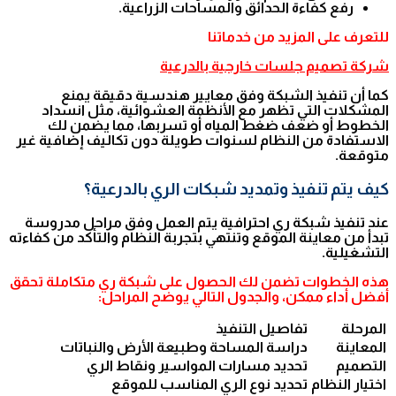
رفع كفاءة الحدائق والمساحات الزراعية.
للتعرف على المزيد من خدماتنا
شركة تصميم جلسات خارجية بالدرعية
كما أن تنفيذ الشبكة وفق معايير هندسية دقيقة يمنع
المشكلات التي تظهر مع الأنظمة العشوائية، مثل انسداد
الخطوط أو ضعف ضغط المياه أو تسربها، مما يضمن لك
الاستفادة من النظام لسنوات طويلة دون تكاليف إضافية غير
متوقعة.
كيف يتم تنفيذ وتمديد شبكات الري بالدرعية؟
عند تنفيذ شبكة ري احترافية يتم العمل وفق مراحل مدروسة
تبدأ من معاينة الموقع وتنتهي بتجربة النظام والتأكد من كفاءته
التشغيلية.
هذه الخطوات تضمن لك الحصول على شبكة ري متكاملة تحقق
أفضل أداء ممكن، والجدول التالي يوضح المراحل:
المرحلة
تفاصيل التنفيذ
المعاينة
دراسة المساحة وطبيعة الأرض والنباتات
التصميم
تحديد مسارات المواسير ونقاط الري
اختيار النظام
تحديد نوع الري المناسب للموقع