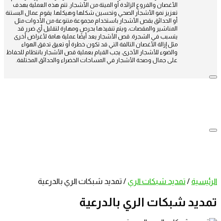
الأغصان والفروع الزائدة أو الميتة من الأشجار. تتم هذه العملية بهدف
تعزيز نمو الأشجار الصحي وتحسين شكلها وهيكلها. يقوم عمال البستنة
أو الحدائق بقص الأشجار باستخدام مجموعة متنوعة من الأدوات مثل
المناشير والمقصات، ويتم تنفيذها بحرص ومهارة لتقليل أي ضرر قد
يتسبب في الشجرة. قص الأشجار يعد أيضًا عملية هامة لأغراض أخرى
مثل إزالة الأغصان التالفة التي قد تكون خطرة أو تعيق تدفق الهواء
والضوء للأشجار الأخرى. يجب القيام بعملية قص الأشجار بانتظام للحفاظ
على جمال وصحة الأشجار في المساحات الخضراء والحدائق المختلفة.
الرئيسية
/
تمديد شبكات الري
/
تمديد شبكات الري بالدرعية
تمديد شبكات الري بالدرعية