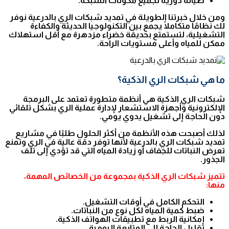
صيانة دورية لجميع مكونات الشبكة.
ومن خلال خبرتنا الطويلة في تمديد شبكات الري بالدرعية نوفر
لك نظامًا متكاملًا يجمع بين التكنولوجيا الحديثة والكفاءة
التشغيلية، لتستمتع بحديقة خضراء مزدهرة مع أقل استهلاك
ممكن للمياه وأعلى مستويات الراحة.
ما هي شبكات الري الذكية؟
شبكات الري الذكية هي أنظمة متطورة تعتمد على البرمجة
الإلكترونية وأجهزة الاستشعار لإدارة عملية الري بشكل تلقائي
دون الحاجة إلى تشغيل يدوي يومي.
لذلك أصبحت هذه الأنظمة من أكثر الحلول طلبًا في مشاريع
تمديد شبكات الري بالدرعية لأنها توفر دقة عالية في الري وتمنع
تعرض النباتات للجفاف أو زيادة المياه التي قد تؤدي إلى تلف
الجذور.
تتميز شبكات الري الذكية بمجموعة من الخصائص المهمة،
منها:
التحكم الكامل في أوقات التشغيل.
ضبط كمية المياه لكل نوع من النباتات.
إمكانية الربط مع تطبيقات الهواتف الذكية.
تقليل الحاجة إلى المتابعة اليومية.