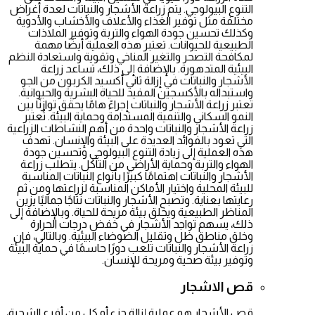
التنوع البيولوجي. يتم زراعة الأشجار والنباتات لعدة أغراض
مختلفة مثل توفير الغذاء والأعلاف والأخشاب والأدوية
وكذلك تحسين جودة الهواء والتربة وتوفير الملاذات
الطبيعية للحيوانات. تعتبر هذه العملية أيضًا مهمة
لمكافحة التصحر والتغير المناخي وتقوية واستعادة النظم
البيئية المتدهورة. بالإضافة إلى ذلك، تساعد زراعة
الأشجار والنباتات في إزالة ثاني أكسيد الكربون من الجو
واستبداله بالأكسجين المفيد للحياة البشرية والحيوانية.
تعتبر زراعة الأشجار والنباتات إجراءً هامًا يحقق توازنًا بين
النمو السكاني والتنمية المستدامة وحماية البيئة. تُعتبر
زراعة الأشجار والنباتات واحدة من أهم النشاطات الزراعية
التي تعود بالفوائد العديدة على البيئة والإنسان. تهدف
هذه العملية إلى زيادة التنوع البيولوجي وتحسين جودة
الهواء والتربة وحماية الأراضي من التآكل. يتطلب زراعة
الأشجار والنباتات اهتمامًا كبيرًا بأنواع النباتات المناسبة
للبيئة المحلية واختيار الأماكن المناسبة لزراعتها ومن ثم
رعايتها بعناية. وتصبح الأشجار والنباتات نتاجًا جماليًا يزين
المناظر الطبيعية ويخلق بيئة مريحة للحياة. وبالإضافة إلى
ذلك، يسهم تواجد الأشجار في خفض درجات الحرارة
وخلق مناطق ظل وتقليل الضوضاء البيئية. وبالتالي، فإن
زراعة الأشجار والنباتات تلعب دورًا حاسمًا في حماية البيئة
وتوفير بيئة صحية ومريحة للإنسان.
قص الاشجار
قص الأشجار هو عملية إزالة جزء أو كل من أفرع الشجرة،