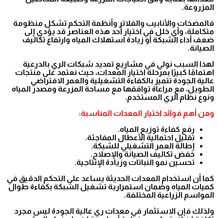
المزروعة.
فالمضخات والأنابيب والفلاتر وأنظمة التحكم تشكل منظومة
متكاملة، وأي خلل في اختيار أحد هذه العناصر قد يؤدي إلى
ضعف أداء الشبكة أو زيادة استهلاك المياه وارتفاع تكاليف
الصيانة.
لهذا السبب نولي في مشاريع تمديد شبكات الري بالدرعية
اهتمامًا كبيرًا بمرحلة اختيار المعدات، حيث نعتمد على منتجات
عالية الجودة تتميز بالكفاءة التشغيلية والعمر الافتراضي
الطويل، مع مراعاة توافقها مع مساحة المزرعة ومصدر المياه
ونوع نظام الري المستخدم.
ومن أهم فوائد اختيار المعدات المناسبة:
رفع كفاءة توزيع المياه.
تقليل احتمالية الأعطال المفاجئة.
إطالة العمر التشغيلي للشبكة.
خفض تكاليف الصيانة والإصلاح.
تحسين نمو النباتات وزيادة الإنتاجية.
كما أن استخدام المعدات الحديثة يساعد على التحكم الدقيق في
كميات المياه وضمان استمرارية تشغيل الشبكة بكفاءة طوال
المواسم الزراعية المختلفة.
ولذلك فإن الاستثمار في معدات ري عالية الجودة ليس مجرد