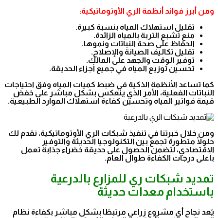
ومن أبرز فوائد أنظمة الري الأوتوماتيكية:
تقليل استهلاك المياه بنسبة كبيرة.
منع تشبع التربة بالمياه الزائدة.
الحفاظ على صحة النباتات ونموها.
تقليل تكاليف الصيانة والإصلاح.
توفير الوقت والجهد على المالك.
تحسين توزيع المياه في جميع أجزاء الحديقة.
كما تساعد الأنظمة الذكية في ضبط كميات المياه وفق احتياجات
النباتات الفعلية، الأمر الذي ينعكس بشكل مباشر على خفض
قيمة فواتير المياه وتحسين كفاءة استهلاك الموارد الطبيعية.
ومن خلال خبرتنا في تنفيذ شبكات الري الأوتوماتيكية، نقدم لك
حلولًا متطورة تجمع بين التكنولوجيا الحديثة والتوفير
الاقتصادي، لتضمن الحصول على حديقة خضراء جذابة تعمل
بأعلى درجات الكفاءة طوال العام.
تمديد شبكات ري للمزارع بالدرعية
باستخدام معدات حديثة
يُعد نجاح أي مشروع زراعي مرتبطًا بشكل مباشر بكفاءة نظام