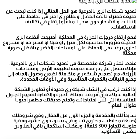
تمديد شبكات الري بالدرعية هو الحل المثالي إذا كنت تبحث عن
حديقة خضراء دائمة الجمال ونظام ري احترافي يحافظ على
النباتات والأشجار دون هدر للمياه أو ارتفاع في تكاليف
الاستهلاك.
فمع ارتفاع درجات الحرارة في المملكة، أصبحت أنظمة الري
الحديثة ضرورة أساسية لكل منزل أو فيلا أو استراحة أو مشروع
تجاري يرغب في الحفاظ على المساحات الخضراء بأفضل صورة
ممكنة.
عندما تختار شركة متخصصة في تمديد شبكات الري بالدرعية،
فإنك تحصل على دراسة دقيقة لطبيعة الأرض ومساحات
الزراعة، مع تصميم شبكة ري متكاملة تضمن وصول المياه إلى
جميع النباتات بالكميات المناسبة وفي الأوقات المحددة.
إذا كنت ترغب في إنشاء شبكة ري جديدة أو تطوير الشبكة
الحالية لديك، فإن فريقنا يمتلك الخبرة والكفاءة لتقديم الحلول
المناسبة التي تلبي احتياجاتك وتمنح حديقتك مظهراً حيوياً
طوال العام.
سأبدأ لك بالمقدمة والجزء الأول من المقال وفق شروطك
(صيغة مخاطب، محتوى تسويقي، سيو، دون حشو، وفقرة
طويلة تتجاوز 300 كلمة)، ويمكنك استكمال باقي العناوين
بنفس الأسلوب.