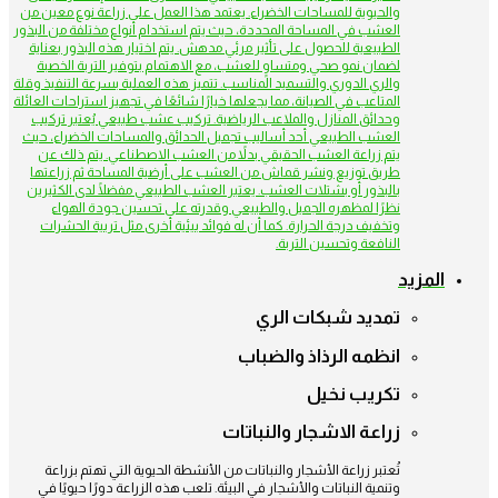
والحيوية للمساحات الخضراء. يعتمد هذا العمل على زراعة نوع معين من
العشب في المساحة المحددة، حيث يتم استخدام أنواع مختلفة من البذور
الطبيعية للحصول على تأثير مرئي مدهش. يتم اختيار هذه البذور بعناية
لضمان نمو صحي ومتساوٍ للعشب، مع الاهتمام بتوفير التربة الخصبة
والري الدوري والتسميد المناسب. تتميز هذه العملية بسرعة التنفيذ وقلة
المتاعب في الصيانة، مما يجعلها خيارًا شائعًا في تجهيز استراحات العائلة
وحدائق المنازل والملاعب الرياضية. تركيب عشب طبيعي يُعتبر تركيب
العشب الطبيعي أحد أساليب تجميل الحدائق والمساحات الخضراء، حيث
يتم زراعة العشب الحقيقي بدلاً من العشب الاصطناعي. يتم ذلك عن
طريق توزيع ونشر قماش من العشب على أرضية المساحة ثم زراعتها
بالبذور أو بشتلات العشب. يعتبر العشب الطبيعي مفضلًا لدى الكثيرين
نظرًا لمظهره الجميل والطبيعي وقدرته على تحسين جودة الهواء
وتخفيف درجة الحرارة. كما أن له فوائد بيئية أخرى مثل تربية الحشرات
النافعة وتحسين التربة.
المزيد
تمديد شبكات الري
انظمه الرذاذ والضباب
تكريب نخيل
زراعة الاشجار والنباتات
تُعتبر زراعة الأشجار والنباتات من الأنشطة الحيوية التي تهتم بزراعة
وتنمية النباتات والأشجار في البيئة. تلعب هذه الزراعة دورًا حيويًا في