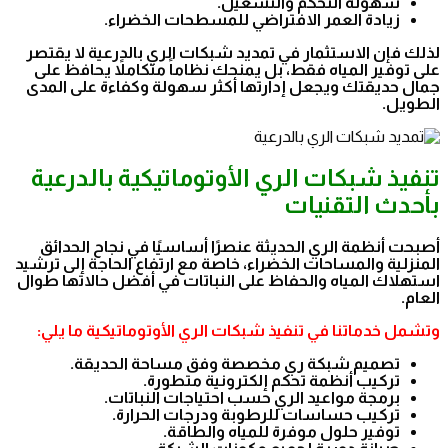
سهولة التحكم والتشغيل.
زيادة العمر الافتراضي للمسطحات الخضراء.
لذلك فإن الاستثمار في تمديد شبكات الري بالدرعية لا يقتصر
على توفير المياه فقط، بل يمنحك نظاماً متكاملاً يحافظ على
جمال حديقتك ويجعل إدارتها أكثر سهولة وكفاءة على المدى
الطويل.
تنفيذ شبكات الري الأوتوماتيكية بالدرعية
بأحدث التقنيات
أصبحت أنظمة الري الحديثة عنصرًا أساسيًا في نجاح الحدائق
المنزلية والمساحات الخضراء، خاصة مع ارتفاع الحاجة إلى ترشيد
استهلاك المياه والحفاظ على النباتات في أفضل حالاتها طوال
العام.
وتشمل خدماتنا في تنفيذ شبكات الري الأوتوماتيكية ما يلي:
تصميم شبكة ري مخصصة وفق مساحة الحديقة.
تركيب أنظمة تحكم إلكترونية متطورة.
برمجة مواعيد الري حسب احتياجات النباتات.
تركيب حساسات للرطوبة ودرجات الحرارة.
توفير حلول موفرة للمياه والطاقة.