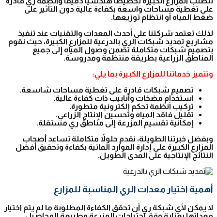
تتطلب المزارع الكبيرة تخطيطًا هندسيًا دقيقًا وأنظمة ري قادرة
على تغطية مساحات واسعة بكفاءة عالية دون التأثير على
ضغط المياه أو انتظام توزيعها.
لذلك تعتمد شركتنا على أحدث المعدات والتقنيات عند تنفيذ
مشاريع تمديد شبكات الري بالدرعية للمزارع الكبيرة، حيث نقوم
بتصميم شبكات متكاملة تضمن وصول المياه إلى جميع
المناطق الزراعية بطريقة منتظمة ومدروسة.
وتتميز خدماتنا للمزارع الكبيرة بما يلي:
تصميم شبكات قادرة على تغطية مساحات شاسعة.
استخدام مضخات وأنابيب ذات كفاءة عالية.
تركيب أنظمة تحكم إلكترونية متطورة.
تقليل فاقد المياه وتحسين الإنتاج الزراعي.
إمكانية تقسيم المزرعة إلى مناطق ري مستقلة.
وبفضل خبرتنا الطويلة، نقدم حلولاً متكاملة تساعد أصحاب
المزارع الكبيرة على إدارة الموارد المائية بكفاءة وتحقيق أفضل
النتائج الإنتاجية على المدى الطويل.
أهمية اختيار معدات الري المناسبة للمزارع
لا يمكن لأي شبكة ري أن تحقق الكفاءة المطلوبة ما لم يتم اختيار
معداتها بعناية وفق احتياجات المزرعة وطبيعة المحاصيل