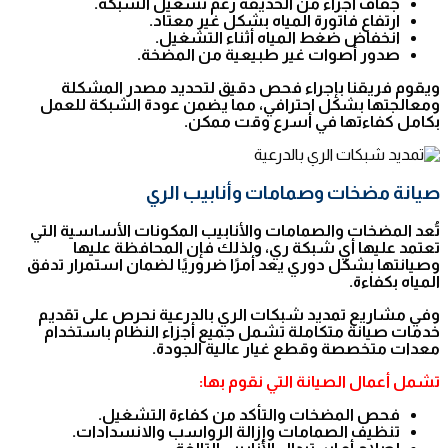
جفاف أجزاء من الحديقة رغم تشغيل الشبكة.
ارتفاع فاتورة المياه بشكل غير معتاد.
انخفاض ضغط المياه أثناء التشغيل.
صدور أصوات غير طبيعية من المضخة.
ويقوم فريقنا بإجراء فحص دقيق لتحديد مصدر المشكلة
ومعالجتها بشكل احترافي، مما يضمن عودة الشبكة للعمل
بكامل كفاءتها في أسرع وقت ممكن.
صيانة مضخات وصمامات وأنابيب الري
تُعد المضخات والصمامات والأنابيب المكونات الأساسية التي
تعتمد عليها أي شبكة ري، ولذلك فإن المحافظة عليها
وصيانتها بشكل دوري يعد أمرًا ضروريًا لضمان استمرار تدفق
المياه بكفاءة.
وفي مشاريع تمديد شبكات الري بالدرعية نحرص على تقديم
خدمات صيانة متكاملة تشمل جميع أجزاء النظام باستخدام
معدات متخصصة وقطع غيار عالية الجودة.
تشمل أعمال الصيانة التي نقوم بها:
فحص المضخات والتأكد من كفاءة التشغيل.
تنظيف الصمامات وإزالة الرواسب والانسدادات.