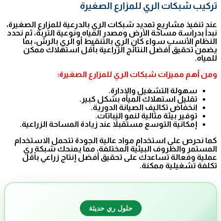
تركيب شبكات الري للمزارع الصغيرة
عند تنفيذ مشاريع تمديد شبكات الري بالدرعية للمزارع الصغيرة،
نبدأ بدراسة مساحة الأرض ومصدر المياه ونوعية التربة، ثم نحدد
النظام الأنسب سواء كان الري بالتنقيط أو الري بالرش، بما
يضمن تحقيق أفضل النتائج الزراعية بأقل استهلاك ممكن
للمياه.
ومن أهم مميزات شبكات الري للمزارع الصغيرة:
سهولة التشغيل والإدارة.
تقليل استهلاك المياه بشكل كبير.
انخفاض تكاليف الصيانة الدورية.
توفير بيئة مثالية لنمو النباتات.
إمكانية التوسع مستقبلاً عند زيادة المساحة الزراعية.
كما نحرص على استخدام مواد عالية الجودة تتحمل الاستخدام
المستمر والظروف البيئية المختلفة، مما يمنحك شبكة ري
عملية وفعالة تساعدك على تحقيق أفضل إنتاج زراعي بأقل
تكلفة تشغيلية ممكنة.
حلول ري حديثة