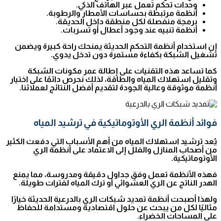
وحدات تحكم تعمل عبر الهاتف الذكي.
أنظمة مرتبطة بحساسات الأمطار والرطوبة.
برمجة منفصلة لكل منطقة داخل الحديقة.
أنظمة تنبيه عند وجود أعطال أو تسربات.
إن استخدام أنظمة التحكم الحديثة يمنحك راحة كبيرة ويضمن
تشغيل الشبكة بكفاءة مستمرة دون تدخل يدوي.
كما تساعد هذه التقنيات على إطالة عمر مكونات الشبكة
وتقليل استهلاك المياه والطاقة، لذلك نحرص دائمًا على اختيار
أنظمة موثوقة وعالية الجودة لتقديم أفضل النتائج لعملائنا.
فوائد أنظمة الري الأوتوماتيكية في ترشيد المياه
يُعد ترشيد استهلاك المياه من أهم الأسباب التي دفعت الكثير
من أصحاب المنازل والفلل إلى الاعتماد على أنظمة الري
الأوتوماتيكية.
فهذه الأنظمة تعمل وفق جداول دقيقة ومدروسة، مما يمنع
الهدر الناتج عن الري العشوائي أو ترك المياه لفترات طويلة.
ولهذا أصبحت أنظمة تمديد شبكات الري بالدرعية الحديثة خيارًا
مثاليًا لكل من يبحث عن حلول اقتصادية ومستدامة للحفاظ
على المساحات الخضراء.