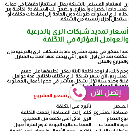
إن الاهتمام المستمر بالشبكة يمثل استثمارًا حقيقيًا في حماية
المساحات الخضراء والمزارع، ويضمن لك الاستفادة الكاملة من
نظام الري لسنوات طويلة دون الحاجة إلى إصلاحات مكلفة أو
استبدال أجزاء رئيسية من الشبكة.
أسعار تمديد شبكات الري بالدرعية
والعوامل المؤثرة في التكلفة
عند التفكير في تنفيذ مشروع تمديد شبكات الري بالدرعية فإن
التكلفة تعد من أول الأمور التي يبحث عنها أصحاب المنازل
والمزارع والفلل.
ومع ذلك، لا توجد تكلفة ثابتة يمكن تطبيقها على جميع
المشاريع، لأن سعر شبكة الري يختلف باختلاف عدة عوامل
فنية وهندسية تؤثر بشكل مباشر في حجم الأعمال المطلوبة
ونوعية المعدات المستخدمة.
إتصل الآن
وتشمل العناصر التي تدخل في تسعير المشروع:
العنصر
تأثيره على التكلفة
مساحة المشروع
كلما زادت المساحة ارتفعت التكلفة
نوع النظام
الري الذكي أعلى تكلفة من التقليدي
جودة المعدات
المعدات عالية الجودة تدوم لفترة أطول
متطلبات التركيب
تؤثر في حجم الأعمال والمواد المستخدمة