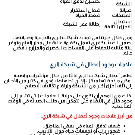
تحسين تدفق المياه
الشبكة
صيانة
ضمان استقرار
المضخات
ضغط المياه
استبدال
إطالة عمر الشبكة
الأجزاء التالفة
ومن خلال خبرتنا في تمديد شبكات الري بالدرعية وصيانتها،
نضمن لك شبكة ري تعمل بكفاءة عالية على مدار العام وتوفر
بيئة مثالية للحفاظ على المساحات الخضراء والمزارع بأفضل
حالة.
علامات وجود أعطال في شبكة الري
تظهر أعطال شبكات الري غالبًا من خلال مؤشرات واضحة
يمكن ملاحظتها مبكرًا، إلا أن تجاهلها يؤدي في كثير من الأحيان
إلى تلف أجزاء أكبر من الشبكة وارتفاع تكاليف الإصلاح.
لذلك من المهم أن تكون على دراية بالعلامات التي تشير إلى
وجود خلل في النظام حتى تتمكن من طلب الصيانة في الوقت
المناسب.
من أبرز علامات وجود أعطال في شبكة الري:
ضعف تدفق المياه في بعض المناطق.
ظهور برك أو تجمعات مياه حول الأنابيب.