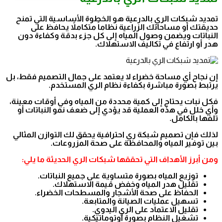
تمديد شبكات الري بالدرعية هو الخطوة الأساسية التي تمنح
حديقتك أو مساحاتك الزراعية نظاماً متكاملاً يحافظ على
النباتات ويضمن وصول المياه إلى كل جزء بدقة وكفاءة دون
هدر أو ارتفاع في تكاليف الاستهلاك.
إن نجاح أي مساحة خضراء لا يعتمد على جمال التصميم فقط، بل
يرتبط بصورة مباشرة بكفاءة نظام الري المستخدم.
فكل نبات يحتاج إلى كمية محددة من المياه وفي أوقات معينة،
وأي خلل في هذه العملية قد يؤدي إلى ضعف نمو النباتات أو
تلفها بالكامل.
لذلك فإن تصميم شبكة ري احترافية يحقق لك التوازن المثالي
بين توفير المياه والمحافظة على صحة المزروعات.
ومن أبرز الأهداف التي تحققها شبكات الري الحديثة ما يلي:
توزيع المياه بصورة متساوية على جميع النباتات.
تقليل هدر المياه وخفض قيمة الاستهلاك.
الحفاظ على صحة الأشجار والمسطحات الخضراء.
تسهيل عمليات الصيانة والمتابعة.
تقليل الاعتماد على الري اليدوي.
تشغيل النظام بصورة أوتوماتيكية.