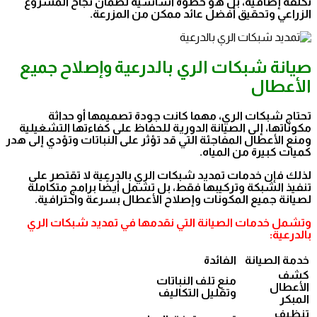
تكلفة إضافية، بل هو خطوة أساسية لضمان نجاح المشروع
الزراعي وتحقيق أفضل عائد ممكن من المزرعة.
صيانة شبكات الري بالدرعية وإصلاح جميع
الأعطال
تحتاج شبكات الري، مهما كانت جودة تصميمها أو حداثة
مكوناتها، إلى الصيانة الدورية للحفاظ على كفاءتها التشغيلية
ومنع الأعطال المفاجئة التي قد تؤثر على النباتات وتؤدي إلى هدر
كميات كبيرة من المياه.
لذلك فإن خدمات تمديد شبكات الري بالدرعية لا تقتصر على
تنفيذ الشبكة وتركيبها فقط، بل تشمل أيضًا برامج متكاملة
لصيانة جميع المكونات وإصلاح الأعطال بسرعة واحترافية.
وتشمل خدمات الصيانة التي نقدمها في تمديد شبكات الري
بالدرعية:
خدمة الصيانة
الفائدة
كشف
منع تلف النباتات
الأعطال
وتقليل التكاليف
المبكر
تنظيف