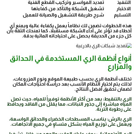
التنفيذ
تمديد المواسير وتركيب القطع الفنية
الاختبار
تشغيل الشبكة والتأكد من كفاءتها
التسليم
شرح طريقة التشغيل والصيانة للعميل
هذه الخطوات تضمن لك نظاماً يعمل بكفاءة عالية ويمنع أي
أخطاء قد تؤثر على أداء الشبكة مستقبلاً، كما تمنحك الثقة بأن
كل جزء من الحديقة يحصل على احتياجاته المائية بدقة.
أنواع أنظمة الري المستخدمة في الحدائق
والمزارع
تختلف أنظمة الري بحسب طبيعة الموقع ونوع المزروعات،
لذلك يتم اختيار النظام الأنسب بعد دراسة احتياجات المكان
لضمان تحقيق أفضل النتائج.
الري بالتنقيط: يعد من أكثر الأنظمة توفيراً للمياه، حيث تصل
المياه مباشرة إلى جذور النباتات، مما يقلل من الفاقد ويحافظ
على رطوبة التربة.
الري بالرش: يناسب المسطحات الخضراء والحدائق الواسعة،
ويعمل على توزيع المياه بشكل متساوٍ في جميع الاتجاهات.
الري الأوتوماتيكي: يوفر عليك الوقت والجهد من خلال تشغيل