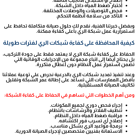
إصلاح أو استبدال الأنابيب التالفة.
اختبار ضغط المياه داخل الشبكة.
فحص التوصيلات والوصلات المختلفة.
التأكد من سلامة أنظمة التحكم.
وبفضل خبرتنا الفنية، نقدم لك حلول صيانة متكاملة تحافظ على
استمرارية عمل شبكة الري بأعلى كفاءة ممكنة.
كيفية المحافظة على كفاءة شبكات الري لفترات طويلة
الحفاظ على كفاءة شبكة الري لا يعتمد فقط على جودة التركيب،
بل يحتاج أيضًا إلى اتباع مجموعة من الإجراءات الوقائية التي
تضمن استمرار عمل النظام دون أعطال متكررة.
وعند تنفيذ تمديد شبكات الري بالدرعية نحرص على توعية عملائنا
بأفضل الممارسات التي تساعد على إطالة عمر الشبكة وتقليل
تكاليف الصيانة المستقبلية.
ومن أهم الخطوات التي تساهم في الحفاظ على كفاءة الشبكة:
إجراء فحص دوري لجميع المكونات.
تنظيف الفلاتر والرشاشات بانتظام.
مراقبة ضغط المياه داخل النظام.
إصلاح أي تسرب فور اكتشافه.
برمجة مواعيد الري بشكل مناسب.
الاستعانة بفنيين متخصصين لإجراء الصيانة الدورية.