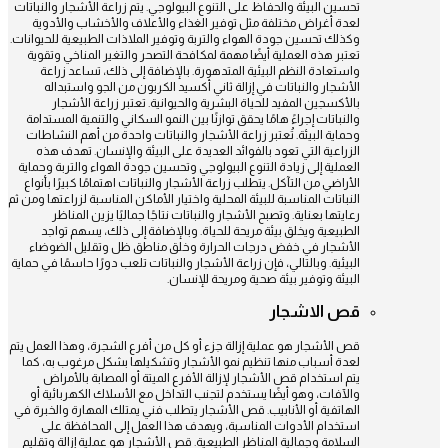
تحسين البيئة والحفاظ على التنوع البيولوجي. يتم زراعة الأشجار والنباتات
لعدة أغراض مختلفة مثل توفير الغذاء والأعلاف والأخشاب والأدوية
وكذلك تحسين جودة الهواء والتربة وتوفير الملاذات الطبيعية للحيوانات.
تعتبر هذه العملية أيضًا مهمة لمكافحة التصحر والتغير المناخي وتقوية
واستعادة النظم البيئية المتدهورة. بالإضافة إلى ذلك، تساعد زراعة
الأشجار والنباتات في إزالة ثاني أكسيد الكربون من الجو واستبداله
بالأكسجين المفيد للحياة البشرية والحيوانية. تعتبر زراعة الأشجار
والنباتات إجراءً هامًا يحقق توازنًا بين النمو السكاني والتنمية المستدامة
وحماية البيئة. تُعتبر زراعة الأشجار والنباتات واحدة من أهم النشاطات
الزراعية التي تعود بالفوائد العديدة على البيئة والإنسان. تهدف هذه
العملية إلى زيادة التنوع البيولوجي وتحسين جودة الهواء والتربة وحماية
الأراضي من التآكل. يتطلب زراعة الأشجار والنباتات اهتمامًا كبيرًا بأنواع
النباتات المناسبة للبيئة المحلية واختيار الأماكن المناسبة لزراعتها ومن ثم
رعايتها بعناية. وتصبح الأشجار والنباتات نتاجًا جماليًا يزين المناظر
الطبيعية ويخلق بيئة مريحة للحياة. وبالإضافة إلى ذلك، يسهم تواجد
الأشجار في خفض درجات الحرارة وخلق مناطق ظل وتقليل الضوضاء
البيئية. وبالتالي، فإن زراعة الأشجار والنباتات تلعب دورًا حاسمًا في حماية
البيئة وتوفير بيئة صحية ومريحة للإنسان.
قص الاشجار
قص الأشجار هو عملية إزالة جزء أو كل من أفرع الشجرة، وهذا العمل يتم
لعدة أسباب منها تنظيم نمو الأشجار وتشكيلها بشكل مرغوب به، كما
يتم استخدام قص الأشجار لإزالة الأفرع الميتة أو المصابة بالأمراض
والآفات، وهو أيضًا يستخدم لتجنب التداخل مع الأسلاك الكهربائية أو
الهاتفية أو الأنابيب. قص الأشجار يتطلب فني يمتلك المهارة والخبرة في
استخدام الأدوات المناسبة، ويهدف هذا العمل إلى المحافظة على
السلامة وجمالية المناظر الطبيعية. قص الأشجار هو عملية إزالة وتقليم