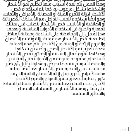
وهذا العمل يتم لعدة أسباب منها تنظيم نمو الأشجار
وتشكيلها بشكل مرغوب به، كما يتم استخدام قص
الأشجار لإزالة الأفرع الميتة أو المصابة بالأمراض والآفات،
وهو أيضًا يستخدم لتجنب التداخل مع الأسلاك الكهربائية
أو الهاتفية أو الأنابيب. قص الأشجار يتطلب فني يمتلك
المهارة والخبرة في استخدام الأدوات المناسبة، ويهدف
هذا العمل إلى المحافظة على السلامة وجمالية المناظر
الطبيعية. قص الأشجار هو عملية إزالة وتقليم الأغصان
والفروع الزائدة أو الميتة من الأشجار. تتم هذه العملية
بهدف تعزيز نمو الأشجار الصحي وتحسين شكلها
وهيكلها. يقوم عمال البستنة أو الحدائق بقص الأشجار
باستخدام مجموعة متنوعة من الأدوات مثل المناشير
والمقصات، ويتم تنفيذها بحرص ومهارة لتقليل أي ضرر
قد يتسبب في الشجرة. قص الأشجار يعد أيضًا عملية
هامة لأغراض أخرى مثل إزالة الأغصان التالفة التي قد
تكون خطرة أو تعيق تدفق الهواء والضوء للأشجار
الأخرى. يجب القيام بعملية قص الأشجار بانتظام للحفاظ
على جمال وصحة الأشجار في المساحات الخضراء
والحدائق المختلفة.