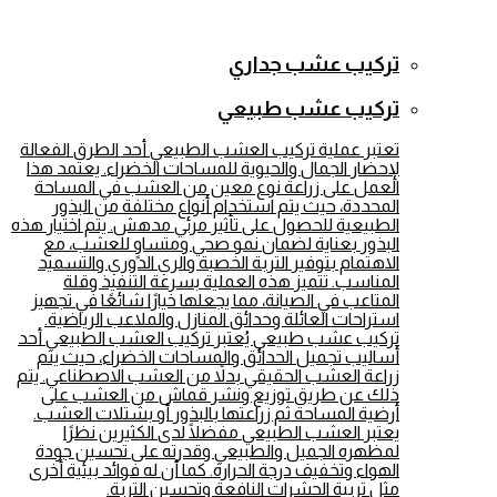
تركيب عشب جداري
تركيب عشب طبيعي
تعتبر عملية تركيب العشب الطبيعي أحد الطرق الفعالة
لإحضار الجمال والحيوية للمساحات الخضراء. يعتمد هذا
العمل على زراعة نوع معين من العشب في المساحة
المحددة، حيث يتم استخدام أنواع مختلفة من البذور
الطبيعية للحصول على تأثير مرئي مدهش. يتم اختيار هذه
البذور بعناية لضمان نمو صحي ومتساوٍ للعشب، مع
الاهتمام بتوفير التربة الخصبة والري الدوري والتسميد
المناسب. تتميز هذه العملية بسرعة التنفيذ وقلة
المتاعب في الصيانة، مما يجعلها خيارًا شائعًا في تجهيز
استراحات العائلة وحدائق المنازل والملاعب الرياضية.
تركيب عشب طبيعي يُعتبر تركيب العشب الطبيعي أحد
أساليب تجميل الحدائق والمساحات الخضراء، حيث يتم
زراعة العشب الحقيقي بدلاً من العشب الاصطناعي. يتم
ذلك عن طريق توزيع ونشر قماش من العشب على
أرضية المساحة ثم زراعتها بالبذور أو بشتلات العشب.
يعتبر العشب الطبيعي مفضلًا لدى الكثيرين نظرًا
لمظهره الجميل والطبيعي وقدرته على تحسين جودة
الهواء وتخفيف درجة الحرارة. كما أن له فوائد بيئية أخرى
مثل تربية الحشرات النافعة وتحسين التربة.