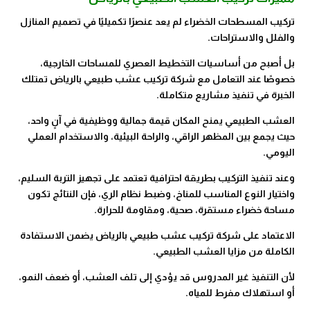
تركيب المسطحات الخضراء لم يعد عنصرًا تكميليًا في تصميم المنازل
والفلل والاستراحات.
بل أصبح من أساسيات التخطيط العصري للمساحات الخارجية،
خصوصًا عند التعامل مع شركة تركيب عشب طبيعي بالرياض تمتلك
الخبرة في تنفيذ مشاريع متكاملة.
العشب الطبيعي يمنح المكان قيمة جمالية ووظيفية في آنٍ واحد،
حيث يجمع بين المظهر الراقي، والراحة البيئية، والاستخدام العملي
اليومي.
وعند تنفيذ التركيب بطريقة احترافية تعتمد على تجهيز التربة السليم،
واختيار النوع المناسب للمناخ، وضبط نظام الري، فإن النتائج تكون
مساحة خضراء مستقرة، صحية، ومقاومة للحرارة.
الاعتماد على شركة تركيب عشب طبيعي بالرياض يضمن الاستفادة
الكاملة من مزايا العشب الطبيعي.
لأن التنفيذ غير المدروس قد يؤدي إلى تلف العشب، أو ضعف النمو،
أو استهلاك مفرط للمياه.