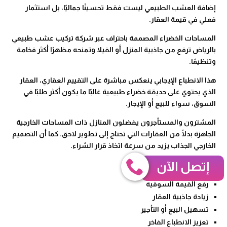
إضافة العشب الطبيعي ليست فقط تحسينًا جماليًا، بل استثمار
فعلي في قيمة العقار.
المساحات الخضراء المصممة باحتراف عبر شركة تركيب عشب طبيعي
بالرياض ترفع من جاذبية المنزل أو الفيلا وتمنحه مظهرًا أكثر فخامة
وتنظيمًا.
هذا الانطباع الإيجابي ينعكس مباشرة على التقييم العقاري، العقار
الذي يحتوي على حديقة خضراء طبيعية غالبًا ما يكون أكثر طلبًا في
السوق، سواء للبيع أو الإيجار.
المشترون والمستأجرون يفضلون المنازل ذات المساحات الخارجية
الجاهزة بدلًا من العقارات التي تحتاج إلى تطوير لاحق. كما أن التصميم
الخارجي الجذاب يزيد من سرعة اتخاذ قرار الشراء.
إتصل الآن
مردود استثماري ملموس:
رفع القيمة السوقية
زيادة جاذبية العقار
تسهيل البيع أو التأجير
تعزيز الانطباع الفاخر