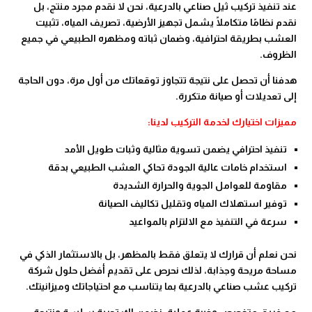
عند تنفيذ تركيب ثيل صناعي بالدرعية، نحن لا نقدم مجرد منتج، بل
نقدم نظامًا متكاملًا يشمل تجهيز الأرضية، تصريف المياه، تثبيت
العشب بطريقة احترافية، وضمان ثباته ومظهره الطبيعي في جميع
الظروف.
هدفنا أن تحصل على نتيجة تتجاوز توقعاتك من أول مرة، دون الحاجة
إلى تعديلات أو صيانة متكررة.
مميزات اختيارك لخدمة التركيب لدينا:
تنفيذ احترافي يضمن تسوية مثالية وثبات طويل الأمد
استخدام خامات عالية الجودة تحاكي العشب الطبيعي بدقة
مقاومة للعوامل الجوية والحرارة الشديدة
توفير استهلاك المياه وتقليل تكاليف الصيانة
سرعة في التنفيذ مع الالتزام بالمواعيد
نحن نعلم أن قرارك لا يتعلق فقط بالمظهر، بل بالاستثمار الذكي في
مساحة مريحة وجذابة، لذلك نحرص على تقديم أفضل حلول شركة
تركيب عشب صناعي بالدرعية بما يتناسب مع احتياجاتك وميزانيتك.
مع فريق متخصص وخبرة عملية، نضمن لك تجربة سلسة ونتيجة