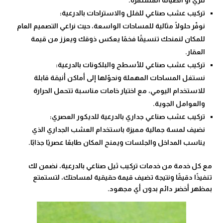
تركيب عشب صناعي للفلل والاستراحات بالدرعية:
نوفّر حلولًا مثالية للمساحات الواسعة، حيث نراعي التصميم العام
للمكان لنمنحك تنسيقًا فخمًا يعكس ذوقك ويعزز من قيمة
العقار.
تركيب عشب صناعي للأسطح والبلكونات بالدرعية:
نستغل المساحات المهملة ونحوّلها إلى أماكن أنيقة قابلة
للاستخدام اليومي، مع اختيار خامات مناسبة تتحمل الحرارة
والعوامل الجوية.
تركيب عشب صناعي جداري بالدرعية للديكور العصري:
نضيف لمسة جمالية مميزة باستخدام العشب الجداري الذي
يناسب المداخل والجلسات ويمنح المكان طابعًا عصريًا جذابًا.
مع كل خدمة من خدمات تركيب ثيل صناعي بالدرعية، نضمن لك
تنفيذًا دقيقًا ونتيجة تضيف قيمة حقيقية لمساحتك، لتستمتع
بمظهر أخضر دائم بدون أي مجهود.