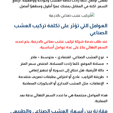
بمعنى أوضح، كلما زادت كثافة العشب وجودته وواقعيته، ارتفع
السعر، لكنه في المقابل يمنحك عمرًا أطول ومظهرًا أفضل.
العوامل التي تؤثر على تكلفة تركيب العشب
الصناعي
عند طلب خدمة شركة تركيب عشب صناعي بالدرعية، يتم تحديد
السعر النهائي بناءً على عدة عوامل أساسية:
نوع العشب الصناعي: اقتصادي – متوسط – فاخر
مساحة الموقع: كلما زادت المساحة، انخفض سعر المتر
حالة الأرضية: هل تحتاج إلى تسوية أو تجهيز إضافي
طريقة التركيب: عادي أو احترافي بطبقات تصريف متقدمة
الإضافات: مثل العشب الجداري أو الديكورات المصاحبة
هذه العوامل مجتمعة هي ما تحدد السعر النهائي بدقة بعد
المعاينة.
مقارنة بين أسعار العشب الصناعي والطبيعي