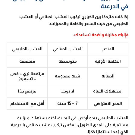
في الدرعية
إذا كنت مترددًا بين الخياري تركيب العشب الصناعي أو العشب
الطبيعي من حيث السعر والخامة والمميزات.
فإليك مقارنة واضحة تساعدك:
العنصر
العشب الصناعي
العشب الطبيعي
التكلفة الأولية
متوسطة
منخفضة
مرتفعة (ري + قص
الصيانة
شبه معدومة
+ تسميد)
استهلاك المياه
لا يوجد
مرتفع جدًا
العمر الافتراضي
7 – 15 سنة
أقل مع الاستخدام
العشب الطبيعي يبدو أرخص في البداية، لكنه يستهلك ميزانية
مستمرة على المدى الطويل، بعكس تركيب عشب صناعي بالدرعية
الذي يُعد استثمارًا ذكيًا.