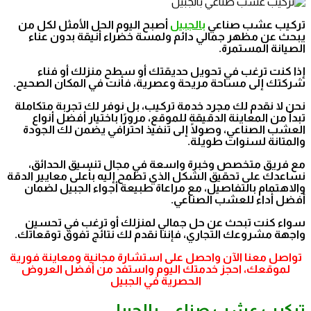
تركيب عشب صناعي
بالجبيل
أصبح اليوم الحل الأمثل لكل من
يبحث عن مظهر جمالي دائم ولمسة خضراء أنيقة بدون عناء
الصيانة المستمرة.
إذا كنت ترغب في تحويل حديقتك أو سطح منزلك أو فناء
شركتك إلى مساحة مريحة وعصرية، فأنت في المكان الصحيح.
نحن لا نقدم لك مجرد خدمة تركيب، بل نوفر لك تجربة متكاملة
تبدأ من المعاينة الدقيقة للموقع، مرورًا باختيار أفضل أنواع
العشب الصناعي، وصولًا إلى تنفيذ احترافي يضمن لك الجودة
والمتانة لسنوات طويلة.
مع فريق متخصص وخبرة واسعة في مجال تنسيق الحدائق،
نساعدك على تحقيق الشكل الذي تطمح إليه بأعلى معايير الدقة
والاهتمام بالتفاصيل، مع مراعاة طبيعة أجواء الجبيل لضمان
أفضل أداء للعشب الصناعي.
سواء كنت تبحث عن حل جمالي لمنزلك أو ترغب في تحسين
واجهة مشروعك التجاري، فإننا نقدم لك نتائج تفوق توقعاتك.
تواصل معنا الآن واحصل على استشارة مجانية ومعاينة فورية
لموقعك، احجز خدمتك اليوم واستفد من أفضل العروض
الحصرية في الجبيل
تركيب عشب صناعي بالجبيل