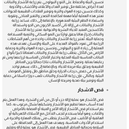
تحسين البيئة والحفاظ على التنوع البيولوجي. يتم زراعة الأشجار والنباتات
لعدة أغراض مختلفة مثل توفير الغذاء والأعلاف والأخشاب والأدوية
وكذلك تحسين جودة الهواء والتربة وتوفير الملاذات الطبيعية للحيوانات.
تعتبر هذه العملية أيضًا مهمة لمكافحة التصحر والتغير المناخي وتقوية
واستعادة النظم البيئية المتدهورة. بالإضافة إلى ذلك، تساعد زراعة
الأشجار والنباتات في إزالة ثاني أكسيد الكربون من الجو واستبداله
بالأكسجين المفيد للحياة البشرية والحيوانية. تعتبر زراعة الأشجار
والنباتات إجراءً هامًا يحقق توازنًا بين النمو السكاني والتنمية المستدامة
وحماية البيئة. تُعتبر زراعة الأشجار والنباتات واحدة من أهم النشاطات
الزراعية التي تعود بالفوائد العديدة على البيئة والإنسان. تهدف هذه
العملية إلى زيادة التنوع البيولوجي وتحسين جودة الهواء والتربة وحماية
الأراضي من التآكل. يتطلب زراعة الأشجار والنباتات اهتمامًا كبيرًا بأنواع
النباتات المناسبة للبيئة المحلية واختيار الأماكن المناسبة لزراعتها ومن ثم
رعايتها بعناية. وتصبح الأشجار والنباتات نتاجًا جماليًا يزين المناظر
الطبيعية ويخلق بيئة مريحة للحياة. وبالإضافة إلى ذلك، يسهم تواجد
الأشجار في خفض درجات الحرارة وخلق مناطق ظل وتقليل الضوضاء
البيئية. وبالتالي، فإن زراعة الأشجار والنباتات تلعب دورًا حاسمًا في حماية
البيئة وتوفير بيئة صحية ومريحة للإنسان.
قص الاشجار
قص الأشجار هو عملية إزالة جزء أو كل من أفرع الشجرة، وهذا العمل يتم
لعدة أسباب منها تنظيم نمو الأشجار وتشكيلها بشكل مرغوب به، كما
يتم استخدام قص الأشجار لإزالة الأفرع الميتة أو المصابة بالأمراض
والآفات، وهو أيضًا يستخدم لتجنب التداخل مع الأسلاك الكهربائية أو
الهاتفية أو الأنابيب. قص الأشجار يتطلب فني يمتلك المهارة والخبرة في
استخدام الأدوات المناسبة، ويهدف هذا العمل إلى المحافظة على
السلامة وجمالية المناظر الطبيعية. قص الأشجار هو عملية إزالة وتقليم