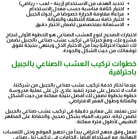
تحديد الهدف من الاستخدام (زينة – لعب – رياضي)
اختيار كثافة مناسبة حسب معدل الاستخدام
مراعاة مقاومة الحرارة خصوصًا في أجواء الجبيل
اختيار خامة سهلة التنظيف والصيانة
الاستعانة بمتخصصين لضمان اختيار دقيق
اختيارك الصحيح لنوع العشب الصناعي هو الخطوة الأولى لنجاح
مشروعك، ومع خبرتنا في تركيب عشب صناعي بالجبيل نضمن
لك تنفيذًا احترافيًا يبدأ من الاختيار الذكي وينتهي بنتيجة تفوق
توقعاتك من حيث الشكل والجودة.
خطوات تركيب العشب الصناعي بالجبيل
باحترافية
عندما تختار خدمة تركيب عشب صناعي بالجبيل من شركتنا،
فأنت لا تحصل على مجرد تنفيذ عادي، بل على عملية مدروسة
خطوة بخطوة تضمن لك أفضل نتيجة ممكنة من حيث الشكل
والمتانة وطول العمر الافتراضي.
نحن نعتمد على معايير دقيقة في تركيب عشب صناعي بالجبيل
تضمن ثباته، تصريف المياه بشكل صحيح، والحفاظ على المظهر
الطبيعي لأطول فترة ممكنة.
نعمل وفق منهج احترافي يبدأ من تجهيز الموقع وحتى اللمسات
النهائية، مع استخدام أفضل الخامات في تركيب ثيل صناعي