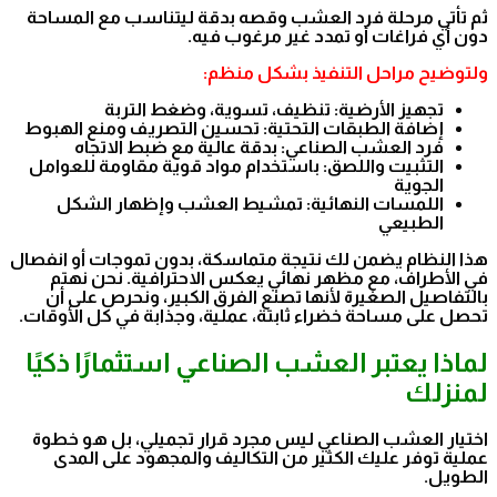
ثم تأتي مرحلة فرد العشب وقصه بدقة ليتناسب مع المساحة
دون أي فراغات أو تمدد غير مرغوب فيه.
ولتوضيح مراحل التنفيذ بشكل منظم:
تجهيز الأرضية: تنظيف، تسوية، وضغط التربة
إضافة الطبقات التحتية: تحسين التصريف ومنع الهبوط
فرد العشب الصناعي: بدقة عالية مع ضبط الاتجاه
التثبيت واللصق: باستخدام مواد قوية مقاومة للعوامل
الجوية
اللمسات النهائية: تمشيط العشب وإظهار الشكل
الطبيعي
هذا النظام يضمن لك نتيجة متماسكة، بدون تموجات أو انفصال
في الأطراف، مع مظهر نهائي يعكس الاحترافية. نحن نهتم
بالتفاصيل الصغيرة لأنها تصنع الفرق الكبير، ونحرص على أن
تحصل على مساحة خضراء ثابتة، عملية، وجذابة في كل الأوقات.
لماذا يعتبر العشب الصناعي استثمارًا ذكيًا
لمنزلك
اختيار العشب الصناعي ليس مجرد قرار تجميلي، بل هو خطوة
عملية توفر عليك الكثير من التكاليف والمجهود على المدى
الطويل.