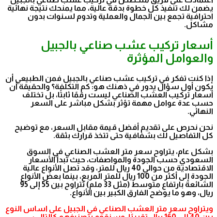
يضمن لك تنفيذ كل خطوة بدقة عالية، مما يمنحك نتيجة نهائية
احترافية تجمع بين الجمال والعملية وتدوم لسنوات بدون
مشاكل.
أسعار تركيب عشب صناعي بالجبيل
والعوامل المؤثرة
إذا كنت تفكر في تركيب عشب صناعي بالجبيل فمن الطبيعي أن
يكون أول سؤال يدور في ذهنك هو: كم التكلفة؟ والحقيقة أن
أسعار تركيب العشب الصناعي ليست رقمًا ثابتًا، بل تختلف
حسب عدة عوامل مهمة تؤثر بشكل مباشر على السعر
النهائي.
نحن نحرص على تقديم أفضل قيمة مقابل السعر، مع توضيح
كل التفاصيل لك بشفافية حتى تتخذ قرارك بثقة.
بشكل عام، يتراوح سعر متر العشب الصناعي في السوق
السعودي حسب الجودة والمواصفات، حيث تبدأ الأسعار
الاقتصادية من حوالي 40 ريال للمتر، وقد تصل الأنواع عالية
الجودة إلى أكثر من 100 ريال للمتر المربع، بينما بعض الأنواع
الشائعة بارتفاع متوسط (مثل 33 ملم) تتراوح بين 55 إلى 95
ريال، وهو ما يوضح الفارق الكبير بين الأنواع.
ويتراوح سعر متر العشب الصناعي في الجبيل على اساس النوع
بين 40 إلى 160 ريال تقريبًا، وسنقوم بتصنيفهم كالتالي: