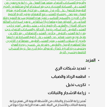
والحيوية للمساحات الخضراء. يعتمد هذا العمل على زراعة نوع معين من
العشب في المساحة المحددة، حيث يتم استخدام أنواع مختلفة من البذور
الطبيعية للحصول على تأثير مرئي مدهش. يتم اختيار هذه البذور بعناية
لضمان نمو صحي ومتساوٍ للعشب، مع الاهتمام بتوفير التربة الخصبة
والري الدوري والتسميد المناسب. تتميز هذه العملية بسرعة التنفيذ وقلة
المتاعب في الصيانة، مما يجعلها خيارًا شائعًا في تجهيز استراحات العائلة
وحدائق المنازل والملاعب الرياضية. تركيب عشب طبيعي يُعتبر تركيب
العشب الطبيعي أحد أساليب تجميل الحدائق والمساحات الخضراء، حيث
يتم زراعة العشب الحقيقي بدلاً من العشب الاصطناعي. يتم ذلك عن
طريق توزيع ونشر قماش من العشب على أرضية المساحة ثم زراعتها
بالبذور أو بشتلات العشب. يعتبر العشب الطبيعي مفضلًا لدى الكثيرين
نظرًا لمظهره الجميل والطبيعي وقدرته على تحسين جودة الهواء
وتخفيف درجة الحرارة. كما أن له فوائد بيئية أخرى مثل تربية الحشرات
النافعة وتحسين التربة.
المزيد
تمديد شبكات الري
انظمه الرذاذ والضباب
تكريب نخيل
زراعة الاشجار والنباتات
تُعتبر زراعة الأشجار والنباتات من الأنشطة الحيوية التي تهتم بزراعة
وتنمية النباتات والأشجار في البيئة. تلعب هذه الزراعة دورًا حيويًا في