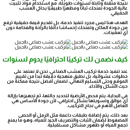
نتيجة متقنة وثابتة لسنوات طويلة، مع استخدام مواد تثبيت
عالية الجودة تمنحك ثباتًا ومظهرًا طبيعيًا يحاكي العشب
الحقيقي.
الهدف هنا ليس مجرد تنفيذ خدمة، بل تقديم قيمة حقيقية ترفع
من جودة المكان وتمنحك إحساسًا دائمًا بالراحة والفخامة دون
أي تعقيدات.
كيف نضمن لك تركيبًا احترافيًا يدوم لسنوات
عند تنفيذ خدمة تركيب العشب الصناعي، نحن لا نعتمد على
خطوات عشوائية، بل نطبق منهجية دقيقة تبدأ من تقييم
الموقع وحتى التسليم النهائي، لضمان أفضل نتيجة ممكنة من
حيث الشكل والأداء.
في البداية، يتم فحص الأرضية لتحديد حالتها، ثم تجهيزها بإزالة
أي عوائق وتسويتها بشكل احترافي، لأن جودة الأساس هي
العامل الأهم في نجاح التركيب.
بعد ذلك، يتم إضافة طبقات داعمة مثل الرمل أو الحصى
المضغوط لضمان الثبات والتصريف الجيد للمياه، وهو ما يمنع
تجمع المياه أو ظهور مشاكل مستقبلية.