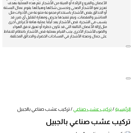
الأغصان والفروع الزائدة أو الميتة من الأشجار. تتم هذه العملية بهدف
تعزيز نمو الأشجار الصحي وتحسين شكلها وهيكلها. يقوم عمال البستنة
أو الحدائق بقص الأشجار باستخدام مجموعة متنوعة من الأدوات مثل
المناشير والمقصات، ويتم تنفيذها بحرص ومهارة لتقليل أي ضرر قد
يتسبب في الشجرة. قص الأشجار يعد أيضًا عملية هامة لأغراض أخرى
مثل إزالة الأغصان التالفة التي قد تكون خطرة أو تعيق تدفق الهواء
والضوء للأشجار الأخرى. يجب القيام بعملية قص الأشجار بانتظام للحفاظ
على جمال وصحة الأشجار في المساحات الخضراء والحدائق المختلفة.
الرئيسية
/
تركيب عشب صناعي
/
تركيب عشب صناعي بالجبيل
تركيب عشب صناعي بالجبيل