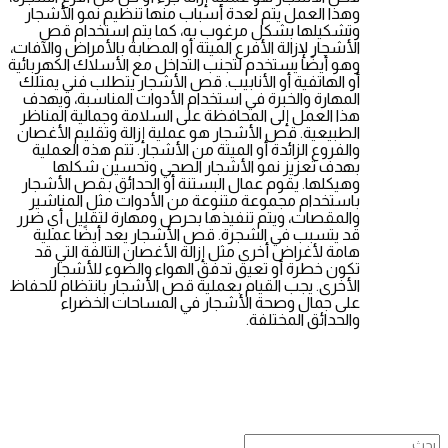
وهذا العمل يتم لعدة أسباب منها تنظيم نمو الأشجار
وتشكيلها بشكل مرغوب به، كما يتم استخدام قص
الأشجار لإزالة الأفرع الميتة أو المصابة بالأمراض والآفات،
وهو أيضًا يستخدم لتجنب التداخل مع الأسلاك الكهربائية
أو الهاتفية أو الأنابيب. قص الأشجار يتطلب فني يمتلك
المهارة والخبرة في استخدام الأدوات المناسبة، ويهدف
هذا العمل إلى المحافظة على السلامة وجمالية المناظر
الطبيعية. قص الأشجار هو عملية إزالة وتقليم الأغصان
والفروع الزائدة أو الميتة من الأشجار. تتم هذه العملية
بهدف تعزيز نمو الأشجار الصحي وتحسين شكلها
وهيكلها. يقوم عمال البستنة أو الحدائق بقص الأشجار
باستخدام مجموعة متنوعة من الأدوات مثل المناشير
والمقصات، ويتم تنفيذها بحرص ومهارة لتقليل أي ضرر
قد يتسبب في الشجرة. قص الأشجار يعد أيضًا عملية
هامة لأغراض أخرى مثل إزالة الأغصان التالفة التي قد
تكون خطرة أو تعيق تدفق الهواء والضوء للأشجار
الأخرى. يجب القيام بعملية قص الأشجار بانتظام للحفاظ
على جمال وصحة الأشجار في المساحات الخضراء
والحدائق المختلفة.