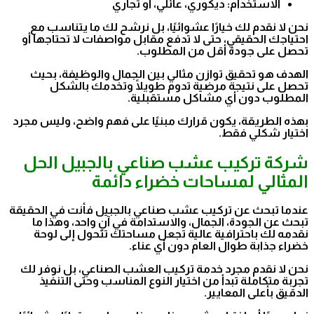
الاستخدام: ديكوري، عائلي، أو تجاري
نحن لا نقدم لك خيارًا عشوائيًا، بل نرشح لك ما يتناسب مع
احتياجك الحقيقي، حتى لا تدفع مقابل مواصفات لا تحتاجها أو
تحصل على جودة أقل من المطلوب.
الهدف هو تحقيق توازن مثالي بين الجمال والوظيفة، بحيث
تحصل على نتيجة مرضية تدوم طويلًا وتخدمك بالشكل
المطلوب دون أي مشاكل مستقبلية.
بهذه الطريقة، يكون قرارك مبنيًا على فهم واضح، وليس مجرد
اختيار شكلي فقط.
شركة تركيب عشب صناعي بالجبيل الحل
المثالي لمساحات خضراء دائمة
عندما تبحث عن تركيب عشب صناعي بالجبيل فأنت في الحقيقة
تبحث عن الجودة، الجمال، والاستدامة في آنٍ واحد، وهذا ما
نقدمه لك باحترافية عالية تجعل مساحتك تتحول إلى لوحة
خضراء جذابة طوال العام دون أي عناء.
نحن لا نقدم مجرد خدمة تركيب العشب الصناعي، بل نوفر لك
تجربة متكاملة تبدأ من اختيار النوع المناسب وحتى التنفيذ
الدقيق بأعلى المعايير.