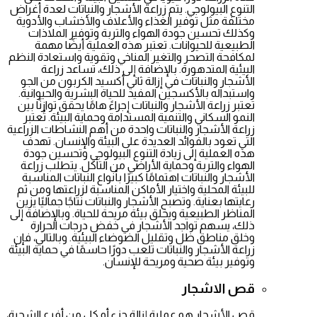
التنوع البيولوجي. يتم زراعة الأشجار والنباتات لعدة أغراض
مختلفة مثل توفير الغذاء والأعلاف والأخشاب والأدوية
وكذلك تحسين جودة الهواء والتربة وتوفير الملاذات
الطبيعية للحيوانات. تعتبر هذه العملية أيضًا مهمة
لمكافحة التصحر والتغير المناخي وتقوية واستعادة النظم
البيئية المتدهورة. بالإضافة إلى ذلك، تساعد زراعة
الأشجار والنباتات في إزالة ثاني أكسيد الكربون من الجو
واستبداله بالأكسجين المفيد للحياة البشرية والحيوانية.
تعتبر زراعة الأشجار والنباتات إجراءً هامًا يحقق توازنًا بين
النمو السكاني والتنمية المستدامة وحماية البيئة. تُعتبر
زراعة الأشجار والنباتات واحدة من أهم النشاطات الزراعية
التي تعود بالفوائد العديدة على البيئة والإنسان. تهدف
هذه العملية إلى زيادة التنوع البيولوجي وتحسين جودة
الهواء والتربة وحماية الأراضي من التآكل. يتطلب زراعة
الأشجار والنباتات اهتمامًا كبيرًا بأنواع النباتات المناسبة
للبيئة المحلية واختيار الأماكن المناسبة لزراعتها ومن ثم
رعايتها بعناية. وتصبح الأشجار والنباتات نتاجًا جماليًا يزين
المناظر الطبيعية ويخلق بيئة مريحة للحياة. وبالإضافة إلى
ذلك، يسهم تواجد الأشجار في خفض درجات الحرارة
وخلق مناطق ظل وتقليل الضوضاء البيئية. وبالتالي، فإن
زراعة الأشجار والنباتات تلعب دورًا حاسمًا في حماية البيئة
وتوفير بيئة صحية ومريحة للإنسان.
قص الاشجار
قص الأشجار هو عملية إزالة جزء أو كل من أفرع الشجرة،