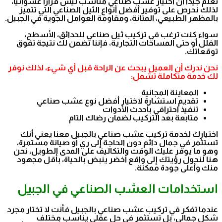
نعلم جيدًا أن اختيار عشب صناعي مناسب ليس قرارًا عشوائيًا،
لذلك نحرص على توفير أفضل أنواع الثيل الصناعي التي تتميز
بالمظهر الطبيعي، المتانة، ومقاومة العوامل الجوية في الجبيل.
سواء كنت ترغب في تركيب ثيل صناعي للحدائق، الأسطح،
الفلل أو حتى المساحات التجارية، فإننا نضمن لك نتيجة تفوق
توقعاتك.
نحن ندرك أن العميل يبحث عن الراحة قبل أي شيء، لذلك نوفر
لك خدمة متكاملة تشمل:
المعاينة المجانية
تقديم استشارة لاختيار أفضل نوع عشب صناعي
تنفيذ احترافي بأحدث الأدوات
متابعة بعد التركيب لضمان رضاك التام
اختيارك لخدمة تركيب عشب صناعي بالجبيل معنا يعني أنك
تستثمر في جمال دائم دون الحاجة إلى ري أو صيانة مستمرة،
وهو ما يوفر عليك الوقت والتكاليف على المدى الطويل، نحن
هنا لنحول رؤيتك إلى واقع أخضر ينبض بالحياة، بأقل مجهود
منك وأعلى جودة ممكنة.
استخدامات العشب الصناعي في الجبيل
عندما تفكر في تركيب عشب صناعي بالجبيل فأنت لا تختار مجرد
شكل جمالي، بل تستثمر في حل عملي يناسب مختلف