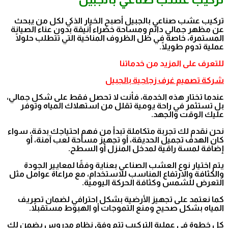
تركيب عشب صناعي بالجبيل أصبح الخيار الذكي لكل من يبحث
عن مظهر جمالي دائم ومساحة خضراء أنيقة بدون عناء الصيانة
المستمرة، خاصة في ظل الظروف المناخية التي تتطلب حلولًا
عملية تدوم طويلًا.
للتعرف على المزيد من خدماتنا
شركة تصميم غرف زجاجية بالجبيل
عندما تختار هذه الخدمة، فأنت لا تحصل فقط على شكل جمالي،
بل تستثمر في راحة يومية تقلل من استهلاك المياه وتوفر
عليك الوقت والجهد.
نحن نقدم لك تجربة متكاملة تبدأ من فهم احتياجك بدقة، سواء
كان الهدف تجميل الحديقة، أو تجهيز مساحة لعب آمنة، أو
إضافة لمسة راقية لمدخل المنزل أو السطح.
يتم اختيار نوع العشب الصناعي بعناية وفقًا لمعايير الجودة
والكثافة والارتفاع المناسب للاستخدام، مع مراعاة عوامل مثل
التعرض للشمس وكثافة الحركة اليومية.
كما نعتمد على تجهيز الأرضية بشكل احترافي لضمان تصريف
المياه بشكل صحيح ومنع التموجات أو الهبوط مستقبلاً.
كل خطوة في عملية التركيب تتم وفق نظام مدروس يضمن لك