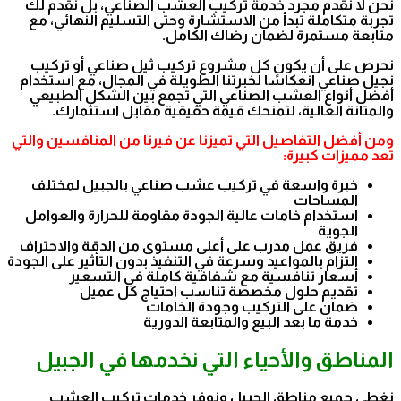
نحن لا نقدم مجرد خدمة تركيب العشب الصناعي، بل نقدم لك
تجربة متكاملة تبدأ من الاستشارة وحتى التسليم النهائي، مع
متابعة مستمرة لضمان رضاك الكامل.
نحرص على أن يكون كل مشروع تركيب ثيل صناعي أو تركيب
نجيل صناعي انعكاسًا لخبرتنا الطويلة في المجال، مع استخدام
أفضل أنواع العشب الصناعي التي تجمع بين الشكل الطبيعي
والمتانة العالية، لتمنحك قيمة حقيقية مقابل استثمارك.
ومن أفضل التفاصيل التي تميزنا عن فيرنا من المنافسين والتي
تعد مميزات كبيرة:
خبرة واسعة في تركيب عشب صناعي بالجبيل لمختلف
المساحات
استخدام خامات عالية الجودة مقاومة للحرارة والعوامل
الجوية
فريق عمل مدرب على أعلى مستوى من الدقة والاحتراف
التزام بالمواعيد وسرعة في التنفيذ بدون التأثير على الجودة
أسعار تنافسية مع شفافية كاملة في التسعير
تقديم حلول مخصصة تناسب احتياج كل عميل
ضمان على التركيب وجودة الخامات
خدمة ما بعد البيع والمتابعة الدورية
المناطق والأحياء التي نخدمها في الجبيل
نغطي جميع مناطق الجبيل ونوفر خدمات تركيب العشب