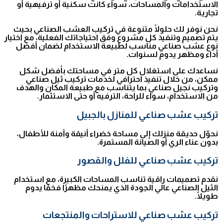
الاستخدامات والمساحات، سواء كانت سكنية أو ترفيهية أو
تجارية.
نحن نوفر لك حلولًا متنوعة في تركيب العشب الصناعي بحيث
يتم تصميم وتنفيذ كل مشروع وفق احتياجاتك الفعلية، مع اختيار
نوع عشب صناعي مناسب لطبيعة الاستخدام لضمان أفضل
أداء ومظهر يدوم لسنوات.
نساعدك على استغلال كل متر في مساحتك بأفضل شكل
ممكن، من خلال تنفيذ احترافي لخدمات تركيب ثيل صناعي
وتركيب نجيل صناعي بما يتناسب مع طبيعة المكان والهدف
من الاستخدام، سواء للراحة، الترفيه أو حتى الاستثمار.
تركيب عشب صناعي للمنازل بالجبيل
نحوّل حديقة منزلك إلى مساحة خضراء أنيقة وآمنة للأطفال،
بدون عناء الري أو الصيانة المستمرة.
تركيب عشب صناعي للفلل والقصور
نقدم تصميمات راقية تناسب المساحات الكبيرة، مع استخدام
الثيل الصناعي عالي الجودة الذي يمنحك مظهرًا فخمًا يدوم
طويلًا.
تركيب عشب صناعي للاستراحات والمنتجعات