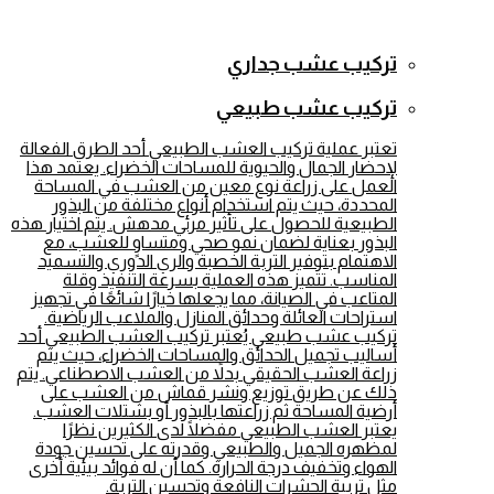
تركيب عشب جداري
تركيب عشب طبيعي
تعتبر عملية تركيب العشب الطبيعي أحد الطرق الفعالة
لإحضار الجمال والحيوية للمساحات الخضراء. يعتمد هذا
العمل على زراعة نوع معين من العشب في المساحة
المحددة، حيث يتم استخدام أنواع مختلفة من البذور
الطبيعية للحصول على تأثير مرئي مدهش. يتم اختيار هذه
البذور بعناية لضمان نمو صحي ومتساوٍ للعشب، مع
الاهتمام بتوفير التربة الخصبة والري الدوري والتسميد
المناسب. تتميز هذه العملية بسرعة التنفيذ وقلة
المتاعب في الصيانة، مما يجعلها خيارًا شائعًا في تجهيز
استراحات العائلة وحدائق المنازل والملاعب الرياضية.
تركيب عشب طبيعي يُعتبر تركيب العشب الطبيعي أحد
أساليب تجميل الحدائق والمساحات الخضراء، حيث يتم
زراعة العشب الحقيقي بدلاً من العشب الاصطناعي. يتم
ذلك عن طريق توزيع ونشر قماش من العشب على
أرضية المساحة ثم زراعتها بالبذور أو بشتلات العشب.
يعتبر العشب الطبيعي مفضلًا لدى الكثيرين نظرًا
لمظهره الجميل والطبيعي وقدرته على تحسين جودة
الهواء وتخفيف درجة الحرارة. كما أن له فوائد بيئية أخرى
مثل تربية الحشرات النافعة وتحسين التربة.