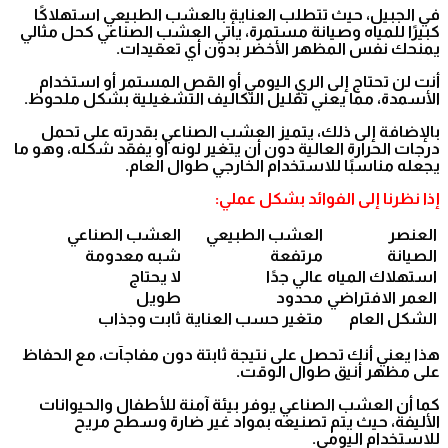
في الجبيل، حيث تتطلب العناية بالعشب الطبيعي استهلاكًا
كبيرًا للمياه وصيانة مستمرة، يأتي العشب الصناعي كحل مثالي
يمنحك نفس المظهر الأخضر بدون أي تعقيدات.
أنت لن تحتاج إلى الري اليومي أو القص المستمر أو استخدام
الأسمدة، مما يعني تقليل التكاليف التشغيلية بشكل ملحوظ.
بالإضافة إلى ذلك، يتميز العشب الصناعي بقدرته على تحمل
درجات الحرارة العالية دون أن يتغير لونه أو يفقد شكله، وهو ما
يجعله مناسبًا للاستخدام الخارجي طوال العام.
إذا نظرنا إلى الفوائد بشكل عملي:
العنصر
العشب الطبيعي
العشب الصناعي
الصيانة
مرتفعة
شبه معدومة
استهلاك المياه
عالي جدًا
لا يحتاج
العمر الافتراضي
محدود
طويل
الشكل العام
متغير حسب العناية
ثابت وجذاب
هذا يعني أنك تحصل على نتيجة ثابتة دون مفاجآت، مع الحفاظ
على مظهر أنيق طوال الوقت.
كما أن العشب الصناعي يوفر بيئة آمنة للأطفال والحيوانات
الأليفة، حيث يتم تصنيعه بمواد غير ضارة وسطح مريح
للاستخدام اليومي.