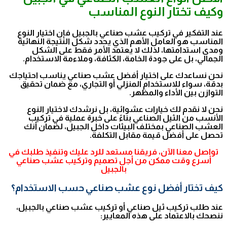
وكيف تختار النوع المناسب
عند التفكير في تركيب عشب صناعي بالجبيل فإن اختيار النوع
المناسب هو العامل الأهم الذي يحدد شكل النتيجة النهائية
ومدى استدامتها، لذلك لا يعتمد الأمر فقط على الشكل
الجمالي، بل على جودة الخامة، الكثافة، وملاءمة الاستخدام.
نحن نساعدك على اختيار أفضل عشب صناعي يناسب احتياجك
بدقة، سواء للاستخدام المنزلي أو التجاري، مع ضمان تحقيق
التوازن بين الأداء والمظهر.
نحن لا نقدم لك خيارات عشوائية، بل نرشدك لاختيار النوع
الأنسب من الثيل الصناعي بناءً على خبرة عملية في تركيب
العشب الصناعي بمختلف البيئات داخل الجبيل، لضمان أنك
تحصل على أفضل قيمة مقابل التكلفة.
تواصل معنا الآن، فريقنا مستعد للرد عليك وتنفيذ طلبك في
أسرع وقت ممكن من أجل تصميم وتركيب عشب صناعي
بالجبيل
كيف تختار أفضل نوع عشب صناعي حسب الاستخدام؟
عند طلب تركيب ثيل صناعي أو تركيب عشب صناعي بالجبيل،
ننصحك بالاعتماد على هذه المعايير: