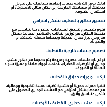
لذلك نوفر لك باقة خدمات إضافية تساعدك على تحويل
حديقتك أو مساحتك الخارجية إلى مكان مثالي للاسترخاء أو
استقبال الضيوف.
تنسيق حدائق بالقطيف بشكل احترافي
نقوم بتصميم وتنسيق المساحات الخضراء بما يتناسب مع
طبيعة المكان، مع توزيع النباتات والعناصر الجمالية بشكل
مدروس يبرز جمال الحديقة ويجعلها سهلة الاستخدام
والصيانة.
تصميم جلسات خارجية بالقطيف
نوفر لك جلسات عصرية ومريحة يتم دمجها مع ديكور عشب
جداري أو الأرضيات الخضراء، لتمنحك أجواء هادئة ومميزة سواء
للعائلة أو الضيوف.
تركيب ممرات حدائق بالقطيف
تنفيذ ممرات حجرية أو خشبية تضيف لمسة تنظيمية وجمالية،
مع دمجها بشكل احترافي مع العشب الجداري للحصول على
شكل متناسق وأنيق.
تركيب عشب جداري بالقطيف للأرضيات