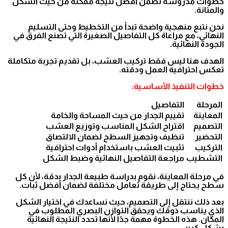
خطوات مدروسة تضمن أفضل نتيجة ممكنة من حيث الشكل
والمتانة.
نحن نتبع منهجية واضحة تبدأ من التخطيط وحتى التسليم
النهائي، مع مراعاة كل التفاصيل الصغيرة التي تصنع الفرق في
الجودة النهائية.
الهدف هنا ليس فقط تركيب العشب، بل تقديم تجربة متكاملة
تعكس احترافية العمل ودقته.
خطوات التنفيذ الأساسية:
المرحلة
التفاصيل
المعاينة
تقييم الجدار من حيث المساحة والخامة
التصميم
اقتراح الشكل المناسب وتوزيع العشب
التحضير
تنظيف وتجهيز السطح لضمان الالتصاق
التركيب
تثبيت العشب باستخدام أدوات احترافية
التشطيب
مراجعة التفاصيل النهائية وضبط الشكل
في مرحلة المعاينة، نقوم بدراسة طبيعة الجدار بدقة، لأن كل
سطح يحتاج إلى طريقة تعامل مختلفة لضمان أفضل ثبات.
بعد ذلك ننتقل إلى التصميم، حيث نساعدك في اختيار الشكل
الذي يناسب ذوقك ويحقق التوازن البصري المطلوب في
المكان. هذه الخطوة مهمة جدًا لأنها تحدد النتيجة النهائية
بشكل كبير.