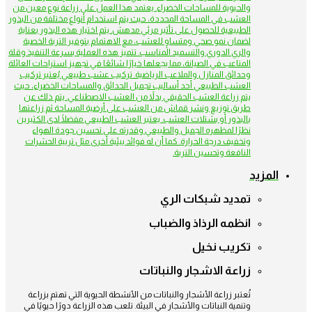
والحيوية للمساحات الخضراء. يعتمد هذا العمل على زراعة نوع معين من
العشب في المساحة المحددة، حيث يتم استخدام أنواع مختلفة من البذور
الطبيعية للحصول على تأثير مرئي مدهش. يتم اختيار هذه البذور بعناية
لضمان نمو صحي ومتساوٍ للعشب، مع الاهتمام بتوفير التربة الخصبة
والري الدوري والتسميد المناسب. تتميز هذه العملية بسرعة التنفيذ وقلة
المتاعب في الصيانة، مما يجعلها خيارًا شائعًا في تجهيز استراحات العائلة
وحدائق المنازل والملاعب الرياضية. تركيب عشب طبيعي يُعتبر تركيب
العشب الطبيعي أحد أساليب تجميل الحدائق والمساحات الخضراء، حيث
يتم زراعة العشب الحقيقي بدلاً من العشب الاصطناعي. يتم ذلك عن
طريق توزيع ونشر قماش من العشب على أرضية المساحة ثم زراعتها
بالبذور أو بشتلات العشب. يعتبر العشب الطبيعي مفضلًا لدى الكثيرين
نظرًا لمظهره الجميل والطبيعي وقدرته على تحسين جودة الهواء
وتخفيف درجة الحرارة. كما أن له فوائد بيئية أخرى مثل تربية الحشرات
النافعة وتحسين التربة.
المزيد
تمديد شبكات الري
انظمه الرذاذ والضباب
تكريب نخيل
زراعة الاشجار والنباتات
تُعتبر زراعة الأشجار والنباتات من الأنشطة الحيوية التي تهتم بزراعة
وتنمية النباتات والأشجار في البيئة. تلعب هذه الزراعة دورًا حيويًا في