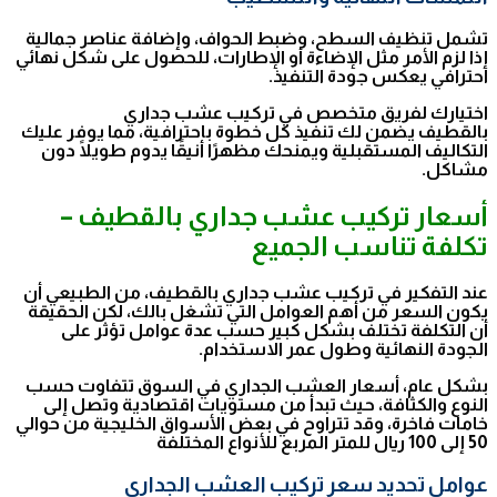
تشمل تنظيف السطح، وضبط الحواف، وإضافة عناصر جمالية
إذا لزم الأمر مثل الإضاءة أو الإطارات، للحصول على شكل نهائي
احترافي يعكس جودة التنفيذ.
اختيارك لفريق متخصص في تركيب عشب جداري
بالقطيف يضمن لك تنفيذ كل خطوة باحترافية، مما يوفر عليك
التكاليف المستقبلية ويمنحك مظهرًا أنيقًا يدوم طويلًا دون
مشاكل.
أسعار تركيب عشب جداري بالقطيف –
تكلفة تناسب الجميع
عند التفكير في تركيب عشب جداري بالقطيف، من الطبيعي أن
يكون السعر من أهم العوامل التي تشغل بالك، لكن الحقيقة
أن التكلفة تختلف بشكل كبير حسب عدة عوامل تؤثر على
الجودة النهائية وطول عمر الاستخدام.
بشكل عام، أسعار العشب الجداري في السوق تتفاوت حسب
النوع والكثافة، حيث تبدأ من مستويات اقتصادية وتصل إلى
خامات فاخرة، وقد تتراوح في بعض الأسواق الخليجية من حوالي
50 إلى 100 ريال للمتر المربع للأنواع المختلفة
عوامل تحديد سعر تركيب العشب الجداري