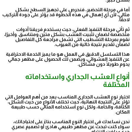
أما في مرحلة التحضير، فنحرص على تجهيز السطح بشكل
مثالي، لأن أي إهمال في هذه الخطوة قد يؤثر على جودة التركيب
لاحقًا.
ثم تأتي مرحلة التنفيذ الفعلي، حيث يستخدم فريقنا أدوات
متخصصة لضمان تثبيت العشب بشكل متين ومتناسق. وأخيرًا،
نقوم بمرحلة التشطيب التي تشمل مراجعة كل التفاصيل
لضمان تقديم نتيجة خالية من العيوب.
هذا التسلسل الدقيق في العمل هو ما يميز الخدمة الاحترافية
عن التنفيذ العشوائي، ويضمن لك الحصول على مظهر جمالي
يدوم طويلًا دون مشاكل.
أنواع العشب الجداري واستخداماته
المختلفة
اختيار نوع العشب الجداري المناسب يعد من أهم العوامل التي
تؤثر على النتيجة النهائية، حيث تختلف الأنواع من حيث الشكل،
الكثافة، والخامة، ولكل نوع استخدامه المثالي حسب طبيعة
المكان.
نحن نساعدك في اختيار النوع المناسب بناءً على احتياجاتك،
سواء كنت تبحث عن مظهر طبيعي هادئ أو تصميم عصري
جريء يلفت الانتباه.