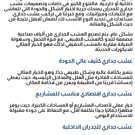
داخلية أو خارجية. فالتنوع الكبير في خامات وتصميمات عشب
جداري للجدران يمنحك حرية اختيار الشكل والجودة التي تتماشى
مع احتياجك وميزانيتك. ومع خبرتنا في تركيب عشب جداري،
نساعدك في تحديد النوع الأنسب لك لضمان أفضل نتيجة من
حيث الشكل والمتانة.
بشكل عام، يتم تصنيع العشب الجداري من ألياف صناعية
مصممة لتبدو كالعشب الطبيعي، مع ميزة التحمل وسهولة
الصيانة مقارنة بالعشب الحقيقي لذلك فهو الخيار المثالي
للديكورات الحديثة.
عشب جداري كثيف عالي الجودة
يتميز بكثافة عالية وشكل طبيعي جدًا، وهو الخيار المثالي
للمساحات الفاخرة مثل الفلل والمداخل الرئيسية، حيث يعطي
إحساسًا قريبًا من الطبيعة ويعزز من فخامة المكان.
عشب جداري اقتصادي مناسب للمشاريع
خيار عملي لأصحاب المشاريع أو المساحات الكبيرة، حيث يوفر
مظهرًا جماليًا جيدًا بتكلفة أقل، مع الحفاظ على جودة مقبولة
للاستخدام اليومي.
عشب
جداري
للجدران الداخلية