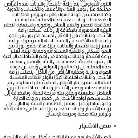
التنوع البيولوجي. يتم زراعة الأشجار والنباتات لعدة أغراض
مختلفة مثل توفير الغذاء والأعلاف والأخشاب والأدوية
وكذلك تحسين جودة الهواء والتربة وتوفير الملاذات
الطبيعية للحيوانات. تعتبر هذه العملية أيضًا مهمة
لمكافحة التصحر والتغير المناخي وتقوية واستعادة النظم
البيئية المتدهورة. بالإضافة إلى ذلك، تساعد زراعة
الأشجار والنباتات في إزالة ثاني أكسيد الكربون من الجو
واستبداله بالأكسجين المفيد للحياة البشرية والحيوانية.
تعتبر زراعة الأشجار والنباتات إجراءً هامًا يحقق توازنًا بين
النمو السكاني والتنمية المستدامة وحماية البيئة. تُعتبر
زراعة الأشجار والنباتات واحدة من أهم النشاطات الزراعية
التي تعود بالفوائد العديدة على البيئة والإنسان. تهدف
هذه العملية إلى زيادة التنوع البيولوجي وتحسين جودة
الهواء والتربة وحماية الأراضي من التآكل. يتطلب زراعة
الأشجار والنباتات اهتمامًا كبيرًا بأنواع النباتات المناسبة
للبيئة المحلية واختيار الأماكن المناسبة لزراعتها ومن ثم
رعايتها بعناية. وتصبح الأشجار والنباتات نتاجًا جماليًا يزين
المناظر الطبيعية ويخلق بيئة مريحة للحياة. وبالإضافة إلى
ذلك، يسهم تواجد الأشجار في خفض درجات الحرارة
وخلق مناطق ظل وتقليل الضوضاء البيئية. وبالتالي، فإن
زراعة الأشجار والنباتات تلعب دورًا حاسمًا في حماية البيئة
وتوفير بيئة صحية ومريحة للإنسان.
قص الاشجار
قص الأشجار هو عملية إزالة جزء أو كل من أفرع الشجرة،