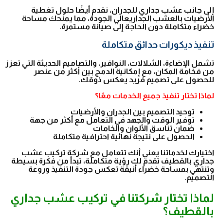
إلى جانب عشب جداري للجدران، نقدم أيضًا حلول تغطية
الأرضيات بالعشب الجداريعالي الجودة، مما يمنحك مساحة
خضراء متكاملة دون الحاجة إلى صيانة مستمرة.
تنفيذ ديكورات حدائق متكاملة
تشمل الإضاءة، الشلالات، النوافير، والتصاميم الحديثة التي تعزز
من فخامة المكان، مع إمكانية الدمج بين أكثر من عنصر
للحصول على تصميم فريد يعكس ذوقك.
لماذا تختار تنفيذ جميع الخدمات معًا؟
توحيد التصميم بين الجدران والأرضيات
توفير الوقت والجهد في التعامل مع أكثر من جهة
ضمان تناسق الألوان والخامات
الحصول على نتيجة نهائية احترافية متكاملة
اختيارك لخدماتنا يعني أنك تتعامل مع شركة تركيب عشب
جداري بالقطيف تقدم لك رؤية متكاملة، تبدأ من فكرة بسيطة
وتنتهي بمساحة خضراء أنيقة تعكس جودة التنفيذ وروعة
التصميم.
لماذا تختار شركتنا في تركيب عشب جداري
بالقطيف؟