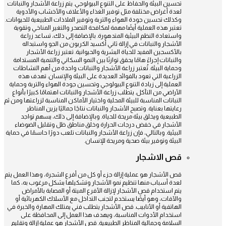
تحسين البيئة والحفاظ على التنوع البيولوجي. يتم زراعة الأشجار والنباتات
لعدة أغراض مختلفة مثل توفير الغذاء والأعلاف والأخشاب والأدوية
وكذلك تحسين جودة الهواء والتربة وتوفير الملاذات الطبيعية للحيوانات.
تعتبر هذه العملية أيضًا مهمة لمكافحة التصحر والتغير المناخي وتقوية
واستعادة النظم البيئية المتدهورة. بالإضافة إلى ذلك، تساعد زراعة
الأشجار والنباتات في إزالة ثاني أكسيد الكربون من الجو واستبداله
بالأكسجين المفيد للحياة البشرية والحيوانية. تعتبر زراعة الأشجار
والنباتات إجراءً هامًا يحقق توازنًا بين النمو السكاني والتنمية المستدامة
وحماية البيئة. تُعتبر زراعة الأشجار والنباتات واحدة من أهم النشاطات
الزراعية التي تعود بالفوائد العديدة على البيئة والإنسان. تهدف هذه
العملية إلى زيادة التنوع البيولوجي وتحسين جودة الهواء والتربة وحماية
الأراضي من التآكل. يتطلب زراعة الأشجار والنباتات اهتمامًا كبيرًا بأنواع
النباتات المناسبة للبيئة المحلية واختيار الأماكن المناسبة لزراعتها ومن ثم
رعايتها بعناية. وتصبح الأشجار والنباتات نتاجًا جماليًا يزين المناظر
الطبيعية ويخلق بيئة مريحة للحياة. وبالإضافة إلى ذلك، يسهم تواجد
الأشجار في خفض درجات الحرارة وخلق مناطق ظل وتقليل الضوضاء
البيئية. وبالتالي، فإن زراعة الأشجار والنباتات تلعب دورًا حاسمًا في حماية
البيئة وتوفير بيئة صحية ومريحة للإنسان.
قص الاشجار
قص الأشجار هو عملية إزالة جزء أو كل من أفرع الشجرة، وهذا العمل يتم
لعدة أسباب منها تنظيم نمو الأشجار وتشكيلها بشكل مرغوب به، كما
يتم استخدام قص الأشجار لإزالة الأفرع الميتة أو المصابة بالأمراض
والآفات، وهو أيضًا يستخدم لتجنب التداخل مع الأسلاك الكهربائية أو
الهاتفية أو الأنابيب. قص الأشجار يتطلب فني يمتلك المهارة والخبرة في
استخدام الأدوات المناسبة، ويهدف هذا العمل إلى المحافظة على
السلامة وجمالية المناظر الطبيعية. قص الأشجار هو عملية إزالة وتقليم