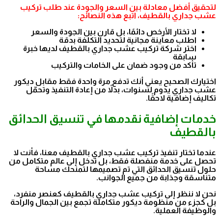
لتحقيق أفضل معادلة بين السعر والجودة عند طلب تركيب
عشب جداري بالقطيف، اتبع هذه النصائح:
لا تختار الأرخص دائمًا، بل قارن بين الجودة والسعر
اطلب معاينة مجانية لتحديد التكلفة بدقة
اختر شركة تركيب عشب جداري بالقطيف لديها خبرة
سابقة
تأكد من وجود ضمان على الخامات والتركيب
اختيارك الصحيح يعني أنك تدفع مرة واحدة فقط مقابل ديكور
عشب جداري يدوم لسنوات، بدلاً من إعادة التنفيذ وتحمّل
تكاليف إضافية لاحقًا.
خدمات إضافية نقدمها في تنسيق الحدائق
بالقطيف
عندما تختار تنفيذ تركيب عشب جداري بالقطيف معنا، فأنت لا
تحصل على خدمة منفصلة فقط، بل تدخل إلى عالم متكامل من
حلول تنسيق الحدائق التي تم تصميمها لتمنحك مساحة
متناسقة وجذابة من جميع الجوانب.
نحن لا ننظر إلى تركيب عشب جداري بالقطيف كعنصر منفرد،
بل كجزء من منظومة ديكور متكاملة تجمع بين الجمال والراحة
والوظيفة العملية.