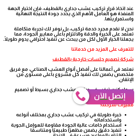
عند اتخاذ قرار تركيب عشب جداري بالقطيف، فإن اختيار الجهة
المنفذة هو العامل الأهم الذي يحدد جودة النتيجة النهائية
واستمراريتها.
نحن لا نقدم مجرد خدمة تركيب، بل نوفر لك تجربة متكاملة
تعتمد على الخبرة والدقة والالتزام بأعلى معايير الجودة، مما
يجعلنا الخيار الأول لكل من يبحث عن تنفيذ احترافي يدوم طويلًا.
للتعرف على المزيد من خدماتنا
شركة تصميم جلسات خارجية بالقطيف
نعتمد في أعمالنا على أفضل أنواع العشب الصناعي، مع فريق
متخصص يضمن لك تنفيذ كل مشروع بأعلى مستوى من
الإتقان.
سواء كنت ترغب في ديكور عشب جداري بسيط أو تصميم
إتصل الآن
متكامل.
مميزات شركتنا:
خبرة طويلة في تركيب عشب جداري بمختلف أنواعه
واستخداماته
استخدام خامات عالية الجودة مقاومة للعوامل الجوية
تنفيذ دقيق يضمن مظهرًا طبيعيًا ومتناسقًا
التزام بالمواعيد وسرعة في الإنجاز