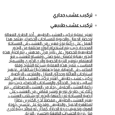
تركيب عشب جداري
تركيب عشب طبيعي
تعتبر عملية تركيب العشب الطبيعي أحد الطرق الفعالة
لإحضار الجمال والحيوية للمساحات الخضراء. يعتمد هذا
العمل على زراعة نوع معين من العشب في المساحة
المحددة، حيث يتم استخدام أنواع مختلفة من البذور
الطبيعية للحصول على تأثير مرئي مدهش. يتم اختيار هذه
البذور بعناية لضمان نمو صحي ومتساوٍ للعشب، مع
الاهتمام بتوفير التربة الخصبة والري الدوري والتسميد
المناسب. تتميز هذه العملية بسرعة التنفيذ وقلة
المتاعب في الصيانة، مما يجعلها خيارًا شائعًا في تجهيز
استراحات العائلة وحدائق المنازل والملاعب الرياضية.
تركيب عشب طبيعي يُعتبر تركيب العشب الطبيعي أحد
أساليب تجميل الحدائق والمساحات الخضراء، حيث يتم
زراعة العشب الحقيقي بدلاً من العشب الاصطناعي. يتم
ذلك عن طريق توزيع ونشر قماش من العشب على
أرضية المساحة ثم زراعتها بالبذور أو بشتلات العشب.
يعتبر العشب الطبيعي مفضلًا لدى الكثيرين نظرًا
لمظهره الجميل والطبيعي وقدرته على تحسين جودة
الهواء وتخفيف درجة الحرارة. كما أن له فوائد بيئية أخرى
مثل تربية الحشرات النافعة وتحسين التربة.