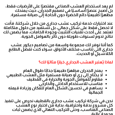
لم يعد استخدام العشب الصناعي مقتصرًا على الأرضيات فقط،
بل أصبح عنصرًا أساسيًا في تصميم الجدران، حيث يمنحك
مظهرًا طبيعيًا دائم الخضرة دون الحاجة إلى صيانة مستمرة.
عند اختيارك خدمة تركيب عشب جداري من خلال شركتنا، فأنت
لا تحصل فقط على شكل جمالي، بل تستفيد من حلول متكاملة
تعتمد على أحدث تقنيات التثبيت وجودة الخامات، مما يضمن لك
نتائج تدوم لسنوات طويلة دون تأثر بالعوامل الجوية.
كما أننا نوفر لك مجموعة واسعة من تصاميم ديكور عشب
جداري التي تناسب مختلف الأذواق، سواء كنت تفضل الطابع
الكلاسيكي أو الحديث.
لماذا يُعتبر العشب الجداري خيارًا مثاليًا لك؟
يمنح الجدران مظهرًا طبيعيًا جذابًا طوال العام
لا يحتاج إلى ري أو صيانة مستمرة مثل العشب الطبيعي
مقاوم للعوامل الجوية والحرارة في القطيف
مناسب للاستخدام الداخلي والخارجي
يساهم في تحسين الشكل العام للمكان وزيادة قيمته
الجمالية
نحن في شركة تركيب عشب جداري بالقطيف نحرص على تنفيذ
كل مشروع بدقة واحترافية، بداية من اختيار نوع العشب
الصناعي المناسب، وحتى التركيب النهائي الذي يضمن ثبات
وجودة عالية.