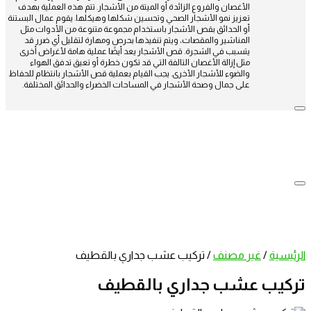
الأغصان والفروع الزائدة أو الميتة من الأشجار. تتم هذه العملية بهدف
تعزيز نمو الأشجار الصحي وتحسين شكلها وهيكلها. يقوم عمال البستنة
أو الحدائق بقص الأشجار باستخدام مجموعة متنوعة من الأدوات مثل
المناشير والمقصات، ويتم تنفيذها بحرص ومهارة لتقليل أي ضرر قد
يتسبب في الشجرة. قص الأشجار يعد أيضًا عملية هامة لأغراض أخرى
مثل إزالة الأغصان التالفة التي قد تكون خطرة أو تعيق تدفق الهواء
والضوء للأشجار الأخرى. يجب القيام بعملية قص الأشجار بانتظام للحفاظ
على جمال وصحة الأشجار في المساحات الخضراء والحدائق المختلفة.
الرئيسية
/
غير مصنف
/
تركيب عشب جداري بالقطيف
تركيب عشب جداري بالقطيف