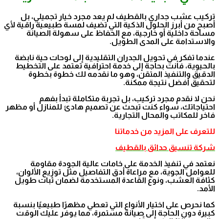
تركيب عشب جداري بالقطيف لم يعد مجرد خيار تجميلي، بل
أصبح من أبرز الحلول الذكية التي تضيف لمسة طبيعية راقية لأي
مساحة داخلية أو خارجية، مع الحفاظ على سهولة الصيانة
والاستدامة على المدى الطويل.
عندما تفكر في تحويل الجدران التقليدية إلى لوحات حية نابضة
بالحيوية، فأنت بحاجة إلى خدمة احترافية تعتمد على التخطيط
الدقيق والتنفيذ المتقن، وهو ما نقدمه لك خطوة بخطوة
لتحقيق أفضل نتيجة ممكنة.
نحن لا نقدم مجرد تركيب، بل تجربة متكاملة تبدأ بفهم
احتياجاتك، سواء كنت تبحث عن تصميم هادئ للمنازل أو مظهر
فاخر للمكاتب والمحال التجارية.
للتعرف على المزيد من خدماتنا
شركة تنسيق حدائق بالقطيف
نعتمد في تنفيذ الخدمة على خامات عالية الجودة مقاومة
للعوامل الجوية، مع مراعاة أدق التفاصيل مثل توزيع الألوان،
كثافة العشب، ونوع القاعدة المستخدمة لضمان ثبات طويل
الأمد.
كما نحرص على اختيار الأنواع التي تعطي مظهرًا طبيعيًا بنسبة
كبيرة دون الحاجة إلى صيانة مستمرة، مما يوفر عليك الوقت