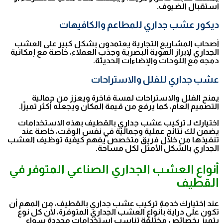
استقبال الضيوف.
ديكور عشب جداري للمطاعم والكافيهات
أصحاب المشاريع التجارية يعتمدون بشكل كبير على العشب
الجداري لإبراز الهوية البصرية وجذب العملاء، خاصة مع إمكانية
دمجه مع اللوحات والإضاءات الحديثة.
عشب جداري للفلل والاستراحات
يمنح الفلل والاستراحات لمسة فاخرة ويعزز من جمالية
التصميم العام، كما يرفع من قيمة المكان ويجعله أكثر تميزًا.
اختيارك لـ تركيب عشب جداري بالقطيف بهذه الاستخدامات
يضمن لك نتائج عملية وجمالية في نفس الوقت، خاصة عند
تنفيذها من خلال فريق متخصص يفهم كيفية توظيف العشب
الجداري بالشكل الأمثل لكل مساحة.
أنواع العشب الجداري الصناعي المتوفر في
القطيف
عند اختيارك خدمة تركيب عشب جداري بالقطيف، من المهم أن
تكون على دراية بأنواع العشب الجداري المتوفرة، لأن كل نوع
يتميز بخصائص مختلفة تناسب استخدامات محددة سواء