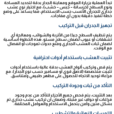
تبدأ العملية بزيارة الموقع ومعاينة الجدار بدقة لتحديد المساحة
ونوع السطح (خرسانة – جبس – خشب)، مع اختيار نوع عشب
جداري للجدران الأنسب حسب الاستخدام، مما يساعد على وضع
خطة تنفيذ دقيقة بدون أي مفاجآت.
تجهيز الجدران قبل التركيب
يتم تنظيف السطح جيدًا من الأتربة والشوائب، ومعالجة أي
تشققات أو عيوب لضمان سطح مستوٍ. هذه الخطوة أساسية
لضمان ثبات العشب الجداري ومنع حدوث تموجات أو انفصال
مع الوقت.
تثبيت العشب باستخدام أدوات احترافية
يتم قص وتركيب ألواح العشب بدقة عالية باستخدام أدوات
تثبيت متخصصة (لاصق قوي أو مسامير حسب نوع الجدار)، مع
مراعاة توحيد الاتجاه للحصول على مظهر طبيعي ومتناسق.
التأكد من ثبات وجودة التركيب
بعد التثبيت، يتم فحص جميع الأجزاء للتأكد من عدم وجود
فراغات أو حواف غير مثبتة، وضمان أن تركيب عشب جداري تم
بشكل متين وآمن يتحمل الاستخدام والعوامل المختلفة.
اللمسات النهائية والتشطيب