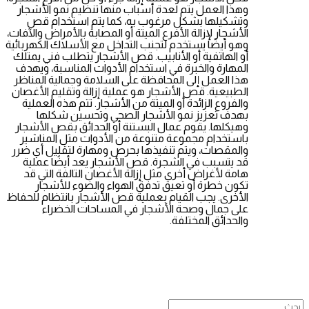
وهذا العمل يتم لعدة أسباب منها تنظيم نمو الأشجار
وتشكيلها بشكل مرغوب به، كما يتم استخدام قص
الأشجار لإزالة الأفرع الميتة أو المصابة بالأمراض والآفات،
وهو أيضًا يستخدم لتجنب التداخل مع الأسلاك الكهربائية
أو الهاتفية أو الأنابيب. قص الأشجار يتطلب فني يمتلك
المهارة والخبرة في استخدام الأدوات المناسبة، ويهدف
هذا العمل إلى المحافظة على السلامة وجمالية المناظر
الطبيعية. قص الأشجار هو عملية إزالة وتقليم الأغصان
والفروع الزائدة أو الميتة من الأشجار. تتم هذه العملية
بهدف تعزيز نمو الأشجار الصحي وتحسين شكلها
وهيكلها. يقوم عمال البستنة أو الحدائق بقص الأشجار
باستخدام مجموعة متنوعة من الأدوات مثل المناشير
والمقصات، ويتم تنفيذها بحرص ومهارة لتقليل أي ضرر
قد يتسبب في الشجرة. قص الأشجار يعد أيضًا عملية
هامة لأغراض أخرى مثل إزالة الأغصان التالفة التي قد
تكون خطرة أو تعيق تدفق الهواء والضوء للأشجار
الأخرى. يجب القيام بعملية قص الأشجار بانتظام للحفاظ
على جمال وصحة الأشجار في المساحات الخضراء
والحدائق المختلفة.