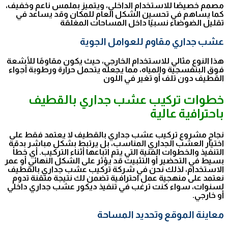
مصمم خصيصًا للاستخدام الداخلي، ويتميز بملمس ناعم وخفيف،
كما يساهم في تحسين الشكل العام للمكان وقد يساعد في
تقليل الضوضاء نسبيًا داخل المساحات المغلقة
عشب جداري مقاوم للعوامل الجوية
هذا النوع مثالي للاستخدام الخارجي، حيث يكون مقاومًا للأشعة
فوق البنفسجية والمياه، مما يجعله يتحمل حرارة ورطوبة أجواء
القطيف دون تلف أو تغير في اللون
خطوات تركيب عشب جداري بالقطيف
باحترافية عالية
نجاح مشروع تركيب عشب جداري بالقطيف لا يعتمد فقط على
اختيار العشب الجداري المناسب، بل يرتبط بشكل مباشر بدقة
التنفيذ والخطوات الفنية التي يتم اتباعها أثناء التركيب. أي خطأ
بسيط في التحضير أو التثبيت قد يؤثر على الشكل النهائي أو عمر
الاستخدام، لذلك نحن في شركة تركيب عشب جداري بالقطيف
نعتمد على منهجية عمل احترافية تضمن لك نتيجة متقنة تدوم
لسنوات، سواء كنت ترغب في تنفيذ ديكور عشب جداري داخلي
أو خارجي.
معاينة الموقع وتحديد المساحة