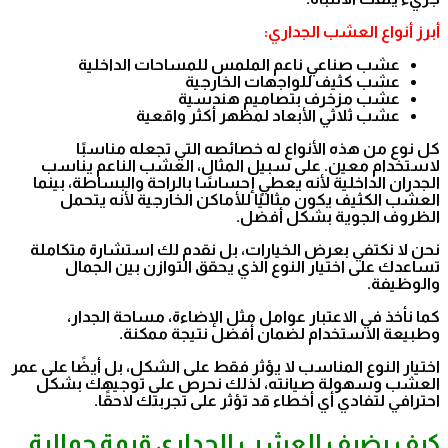
أبرز أنواع العشب الجداري:
عشب صناعي ناعم الملمس للمساحات الداخلية
عشب كثيف للواجهات الخارجية
عشب مزخرف بتصاميم هندسية
عشب ثلاثي الأبعاد لمظهر أكثر واقعية
كل نوع من هذه الأنواع له خصائصه التي تجعله مناسبًا
لاستخدام معين. على سبيل المثال، العشب الناعم يناسب
الجدران الداخلية لأنه يعطي إحساسًا بالراحة والبساطة، بينما
العشب الكثيف يكون مثاليًا للأماكن الخارجية لأنه يتحمل
الظروف الجوية بشكل أفضل.
نحن لا نكتفي بعرض الخيارات، بل نقدم لك استشارة متكاملة
تساعدك على اختيار النوع الذي يحقق التوازن بين الجمال
والوظيفة.
كما نأخذ في الاعتبار عوامل مثل الإضاءة، مساحة الجدار،
وطبيعة الاستخدام لضمان أفضل نتيجة ممكنة.
اختيار النوع المناسب لا يؤثر فقط على الشكل، بل أيضًا على عمر
العشب وسهولة صيانته، لذلك نحرص على توجيهك بشكل
احترافي لتفادي أي أخطاء قد تؤثر على تجربتك لاحقًا.
كيف يضيف العشب الجداري قيمة جمالية