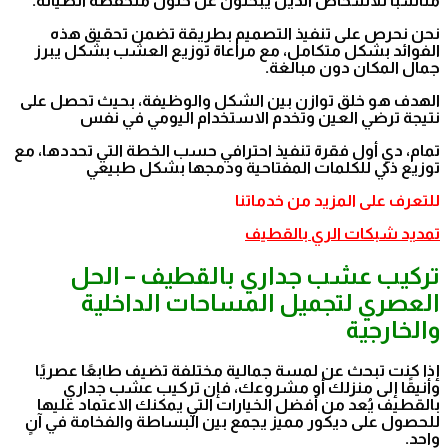
مناسبًا للأشخاص الذين يبحثون عن حلول منخفضة الصيانة.
نحن نحرص على تنفيذ التصميم بطريقة تضمن تحقيق هذه
الفوائد بشكل متكامل، مع مراعاة توزيع العشب بشكل يبرز
جمال المكان دون مبالغة.
الهدف هو خلق توازن بين الشكل والوظيفة، بحيث تحصل على
نتيجة ترضي العين وتخدم الاستخدام اليومي في نفس
تمام، دي أول فقرة تنفيذ احترافي حسب الخطة التي تحددها، مع
توزيع ذكي للكلمات المفتاحية ودمجها بشكل طبيعي
للتعرف على المزيد من خدماتنا
تمديد شبكات الري بالقطيف
تركيب عشب جداري بالقطيف – الحل
العصري لتجميل المساحات الداخلية
والخارجية
إذا كنت تبحث عن لمسة جمالية مختلفة تضيف طابعًا عصريًا
وأنيقًا إلى منزلك أو مشروعك، فإن تركيب عشب جداري
بالقطيف يُعد من أفضل الخيارات التي يمكنك الاعتماد عليها
للحصول على ديكور مميز يجمع بين البساطة والفخامة في آنٍ
واحد.