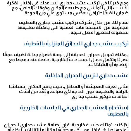
ومع خبرتنا في تركيب عشب جداري، نساعدك في اختيار الفكرة
الأنسب التي تتماشى مع طبيعة المكان وذوقك الخاص، مع
ضمان تنفيذ احترافي يعكس مستوى عالٍ من الجودة.
نقدم لك من خلال شركة تركيب عشب جداري بالقطيف
مجموعة من الاستخدامات العملية التي يمكنك تطبيقها
بسهولة لتحقيق أفضل نتيجة.
تركيب عشب جداري للحدائق المنزلية بالقطيف
يمكنك تحويل جدران الحديقة إلى لوحة خضراء جذابة تضيف عمقًا
بصريًا وتكمل جمال المساحات الخارجية، خاصة عند دمجها مع
الإضاءة أو الشلالات.
عشب جداري لتزيين الجدران الداخلية
مثالي لغرف المعيشة أو المداخل، حيث يمنح المكان إحساسًا
بالراحة والطبيعة دون الحاجة لأي صيانة، ويُعد من أحدث
اتجاهات ديكور عشب جداري.
استخدام العشب الجداري في الجلسات الخارجية
بالقطيف
إذا كنت تمتلك جلسة خارجية، فإن إضافة عشب جداري للجدران
يمنحها طابعًا فاخرًا ومريحًا، ويجعلها مكانًا مثاليًا للاسترخاء أو