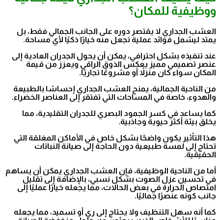
ووظيفية للمكان؟
العشب الجداري لا يقتصر دوره على الجانب الجمالي فقط، بل
يمتد ليشمل فوائد عملية تجعل منه خيارًا ذكيًا لأي مساحة.
عند تنفيذه بشكل احترافي، يمكن أن يحول الجدران العادية إلى
عنصر تصميمي مميز يعكس الذوق الراقي ويعزز من قيمة
المكان سواء كان منزلاً أو مشروعًا تجاريًا.
من الناحية الجمالية، يمنح العشب الجداري إحساسًا بالطبيعة
والهدوء، خاصة في المساحات التي تفتقر إلى العناصر الخضراء.
كما يساعد في كسر الجمود البصري للجدران التقليدية، مما
يخلق بيئة أكثر حيوية وجاذبية.
هذا التأثير يكون واضحًا بشكل خاص في الأماكن المغلقة التي
تحتاج إلى لمسة طبيعية دون الحاجة إلى صيانة النباتات
الحقيقية.
أما من الناحية الوظيفية، فإن العشب الجداري يمكن أن يساهم
في تحسين عزل الصوت بشكل نسبي، بالإضافة إلى تقليل
امتصاص الحرارة في بعض الحالات، مما يجعله خيارًا عمليًا إلى
جانب كونه عنصرًا جماليًا.
كما أنه سهل التنظيف ولا يحتاج إلى ري أو تسميد، مما يجعله