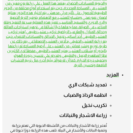
والحيوية للمساحات الخضراء. يعتمد هذا العمل على زراعة نوع معين من
العشب في المساحة المحددة، حيث يتم استخدام أنواع مختلفة من البذور
الطبيعية للحصول على تأثير مرئي مدهش. يتم اختيار هذه البذور بعناية
لضمان نمو صحي ومتساوٍ للعشب، مع الاهتمام بتوفير التربة الخصبة
والري الدوري والتسميد المناسب. تتميز هذه العملية بسرعة التنفيذ وقلة
المتاعب في الصيانة، مما يجعلها خيارًا شائعًا في تجهيز استراحات العائلة
وحدائق المنازل والملاعب الرياضية. تركيب عشب طبيعي يُعتبر تركيب
العشب الطبيعي أحد أساليب تجميل الحدائق والمساحات الخضراء، حيث
يتم زراعة العشب الحقيقي بدلاً من العشب الاصطناعي. يتم ذلك عن
طريق توزيع ونشر قماش من العشب على أرضية المساحة ثم زراعتها
بالبذور أو بشتلات العشب. يعتبر العشب الطبيعي مفضلًا لدى الكثيرين
نظرًا لمظهره الجميل والطبيعي وقدرته على تحسين جودة الهواء
وتخفيف درجة الحرارة. كما أن له فوائد بيئية أخرى مثل تربية الحشرات
النافعة وتحسين التربة.
المزيد
تمديد شبكات الري
انظمه الرذاذ والضباب
تكريب نخيل
زراعة الاشجار والنباتات
تُعتبر زراعة الأشجار والنباتات من الأنشطة الحيوية التي تهتم بزراعة
وتنمية النباتات والأشجار في البيئة. تلعب هذه الزراعة دورًا حيويًا في