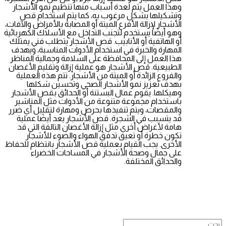
وهذا العمل يتم لعدة أسباب منها تنظيم نمو الأشجار
وتشكيلها بشكل مرغوب به، كما يتم استخدام قص
الأشجار لإزالة الأفرع الميتة أو المصابة بالأمراض والآفات،
وهو أيضًا يستخدم لتجنب التداخل مع الأسلاك الكهربائية
أو الهاتفية أو الأنابيب. قص الأشجار يتطلب فني يمتلك
المهارة والخبرة في استخدام الأدوات المناسبة، ويهدف
هذا العمل إلى المحافظة على السلامة وجمالية المناظر
الطبيعية. قص الأشجار هو عملية إزالة وتقليم الأغصان
والفروع الزائدة أو الميتة من الأشجار. تتم هذه العملية
بهدف تعزيز نمو الأشجار الصحي وتحسين شكلها
وهيكلها. يقوم عمال البستنة أو الحدائق بقص الأشجار
باستخدام مجموعة متنوعة من الأدوات مثل المناشير
والمقصات، ويتم تنفيذها بحرص ومهارة لتقليل أي ضرر
قد يتسبب في الشجرة. قص الأشجار يعد أيضًا عملية
هامة لأغراض أخرى مثل إزالة الأغصان التالفة التي قد
تكون خطرة أو تعيق تدفق الهواء والضوء للأشجار
الأخرى. يجب القيام بعملية قص الأشجار بانتظام للحفاظ
على جمال وصحة الأشجار في المساحات الخضراء
والحدائق المختلفة.