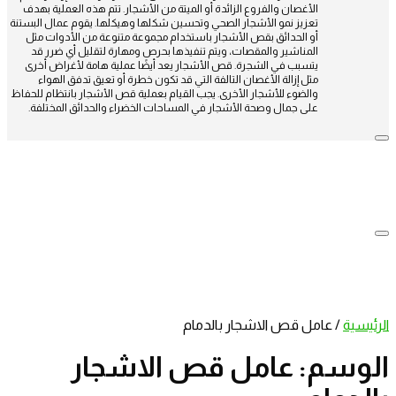
الأغصان والفروع الزائدة أو الميتة من الأشجار. تتم هذه العملية بهدف
تعزيز نمو الأشجار الصحي وتحسين شكلها وهيكلها. يقوم عمال البستنة
أو الحدائق بقص الأشجار باستخدام مجموعة متنوعة من الأدوات مثل
المناشير والمقصات، ويتم تنفيذها بحرص ومهارة لتقليل أي ضرر قد
يتسبب في الشجرة. قص الأشجار يعد أيضًا عملية هامة لأغراض أخرى
مثل إزالة الأغصان التالفة التي قد تكون خطرة أو تعيق تدفق الهواء
والضوء للأشجار الأخرى. يجب القيام بعملية قص الأشجار بانتظام للحفاظ
على جمال وصحة الأشجار في المساحات الخضراء والحدائق المختلفة.
الرئيسية
/
عامل قص الاشجار بالدمام
الوسم:
عامل قص الاشجار