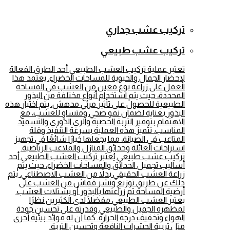
تركيب عشب جداري
تركيب عشب طبيعي
تعتبر عملية تركيب العشب الطبيعي أحد الطرق الفعالة
لإحضار الجمال والحيوية للمساحات الخضراء. يعتمد هذا
العمل على زراعة نوع معين من العشب في المساحة
المحددة، حيث يتم استخدام أنواع مختلفة من البذور
الطبيعية للحصول على تأثير مرئي مدهش. يتم اختيار هذه
البذور بعناية لضمان نمو صحي ومتساوٍ للعشب، مع
الاهتمام بتوفير التربة الخصبة والري الدوري والتسميد
المناسب. تتميز هذه العملية بسرعة التنفيذ وقلة
المتاعب في الصيانة، مما يجعلها خيارًا شائعًا في تجهيز
استراحات العائلة وحدائق المنازل والملاعب الرياضية.
تركيب عشب طبيعي يُعتبر تركيب العشب الطبيعي أحد
أساليب تجميل الحدائق والمساحات الخضراء، حيث يتم
زراعة العشب الحقيقي بدلاً من العشب الاصطناعي. يتم
ذلك عن طريق توزيع ونشر قماش من العشب على
أرضية المساحة ثم زراعتها بالبذور أو بشتلات العشب.
يعتبر العشب الطبيعي مفضلًا لدى الكثيرين نظرًا
لمظهره الجميل والطبيعي وقدرته على تحسين جودة
الهواء وتخفيف درجة الحرارة. كما أن له فوائد بيئية أخرى
مثل تربية الحشرات النافعة وتحسين التربة.