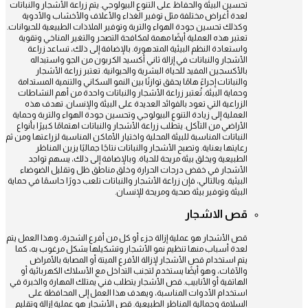
تحسين البيئة والحفاظ على التنوع البيولوجي. يتم زراعة الأشجار والنباتات
لعدة أغراض مختلفة مثل توفير الغذاء والأعلاف والأخشاب والأدوية
وكذلك تحسين جودة الهواء والتربة وتوفير الملاذات الطبيعية للحيوانات.
تعتبر هذه العملية أيضًا مهمة لمكافحة التصحر والتغير المناخي وتقوية
واستعادة النظم البيئية المتدهورة. بالإضافة إلى ذلك، تساعد زراعة
الأشجار والنباتات في إزالة ثاني أكسيد الكربون من الجو واستبداله
بالأكسجين المفيد للحياة البشرية والحيوانية. تعتبر زراعة الأشجار
والنباتات إجراءً هامًا يحقق توازنًا بين النمو السكاني والتنمية المستدامة
وحماية البيئة. تُعتبر زراعة الأشجار والنباتات واحدة من أهم النشاطات
الزراعية التي تعود بالفوائد العديدة على البيئة والإنسان. تهدف هذه
العملية إلى زيادة التنوع البيولوجي وتحسين جودة الهواء والتربة وحماية
الأراضي من التآكل. يتطلب زراعة الأشجار والنباتات اهتمامًا كبيرًا بأنواع
النباتات المناسبة للبيئة المحلية واختيار الأماكن المناسبة لزراعتها ومن ثم
رعايتها بعناية. وتصبح الأشجار والنباتات نتاجًا جماليًا يزين المناظر
الطبيعية ويخلق بيئة مريحة للحياة. وبالإضافة إلى ذلك، يسهم تواجد
الأشجار في خفض درجات الحرارة وخلق مناطق ظل وتقليل الضوضاء
البيئية. وبالتالي، فإن زراعة الأشجار والنباتات تلعب دورًا حاسمًا في حماية
البيئة وتوفير بيئة صحية ومريحة للإنسان.
قص الاشجار
قص الأشجار هو عملية إزالة جزء أو كل من أفرع الشجرة، وهذا العمل يتم
لعدة أسباب منها تنظيم نمو الأشجار وتشكيلها بشكل مرغوب به، كما
يتم استخدام قص الأشجار لإزالة الأفرع الميتة أو المصابة بالأمراض
والآفات، وهو أيضًا يستخدم لتجنب التداخل مع الأسلاك الكهربائية أو
الهاتفية أو الأنابيب. قص الأشجار يتطلب فني يمتلك المهارة والخبرة في
استخدام الأدوات المناسبة، ويهدف هذا العمل إلى المحافظة على
السلامة وجمالية المناظر الطبيعية. قص الأشجار هو عملية إزالة وتقليم