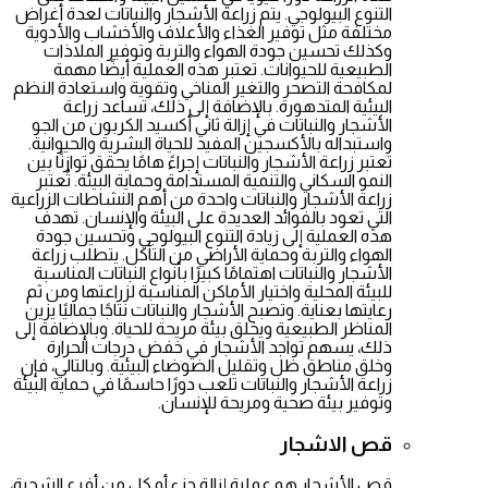
التنوع البيولوجي. يتم زراعة الأشجار والنباتات لعدة أغراض
مختلفة مثل توفير الغذاء والأعلاف والأخشاب والأدوية
وكذلك تحسين جودة الهواء والتربة وتوفير الملاذات
الطبيعية للحيوانات. تعتبر هذه العملية أيضًا مهمة
لمكافحة التصحر والتغير المناخي وتقوية واستعادة النظم
البيئية المتدهورة. بالإضافة إلى ذلك، تساعد زراعة
الأشجار والنباتات في إزالة ثاني أكسيد الكربون من الجو
واستبداله بالأكسجين المفيد للحياة البشرية والحيوانية.
تعتبر زراعة الأشجار والنباتات إجراءً هامًا يحقق توازنًا بين
النمو السكاني والتنمية المستدامة وحماية البيئة. تُعتبر
زراعة الأشجار والنباتات واحدة من أهم النشاطات الزراعية
التي تعود بالفوائد العديدة على البيئة والإنسان. تهدف
هذه العملية إلى زيادة التنوع البيولوجي وتحسين جودة
الهواء والتربة وحماية الأراضي من التآكل. يتطلب زراعة
الأشجار والنباتات اهتمامًا كبيرًا بأنواع النباتات المناسبة
للبيئة المحلية واختيار الأماكن المناسبة لزراعتها ومن ثم
رعايتها بعناية. وتصبح الأشجار والنباتات نتاجًا جماليًا يزين
المناظر الطبيعية ويخلق بيئة مريحة للحياة. وبالإضافة إلى
ذلك، يسهم تواجد الأشجار في خفض درجات الحرارة
وخلق مناطق ظل وتقليل الضوضاء البيئية. وبالتالي، فإن
زراعة الأشجار والنباتات تلعب دورًا حاسمًا في حماية البيئة
وتوفير بيئة صحية ومريحة للإنسان.
قص الاشجار
قص الأشجار هو عملية إزالة جزء أو كل من أفرع الشجرة،