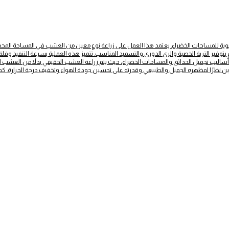
يوية للمساحات الخضراء. يعتمد هذا العمل على زراعة نوع معين من العشب في المساحة المحد
وفير التربة الخصبة والري الدوري والتسميد المناسب. تتميز هذه العملية بسرعة التنفيذ وقلة ا
أساليب تجميل الحدائق والمساحات الخضراء، حيث يتم زراعة العشب الحقيقي بدلاً من العش
ين نظرًا لمظهره الجميل والطبيعي وقدرته على تحسين جودة الهواء وتخفيف درجة الحرارة. كما أ