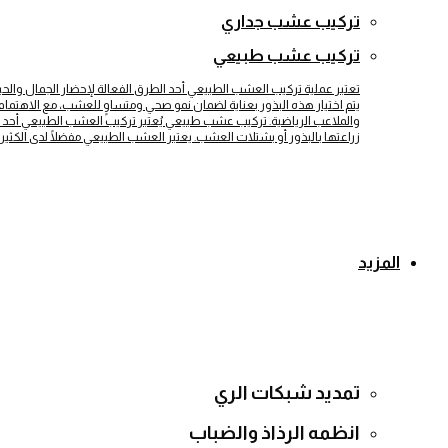
تركيب عشب جداري
تركيب عشب طبيعي
تعتبر عملية تركيب العشب الطبيعي أحد الطرق الفعالة لإحضار الجمال والح
يتم اختيار هذه البذور بعناية لضمان نمو صحي ومتساوٍ للعشب، مع الاهتمام بت
والملاعب الرياضية. تركيب عشب طبيعي يُعتبر تركيب العشب الطبيعي أحد 
زراعتها بالبذور أو بشتلات العشب. يعتبر العشب الطبيعي مفضلًا لدى الكثير
المزيد
تمديد شبكات الري
انظمه الرذاذ والضباب