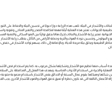
النباتات والأشجار في البيئة. تلعب هذه الزراعة دورًا حيويًا في تحسين البيئة والحفاظ على التن
عية للحيوانات. تعتبر هذه العملية أيضًا مهمة لمكافحة التصحر والتغير المناخي وتقوية واستعاد
انية. تعتبر زراعة الأشجار والنباتات إجراءً هامًا يحقق توازنًا بين النمو السكاني والتنمية المس
وع البيولوجي وتحسين جودة الهواء والتربة وحماية الأراضي من التآكل. يتطلب زراعة الأشجار والنبا
زين المناظر الطبيعية ويخلق بيئة مريحة للحياة. وبالإضافة إلى ذلك، يسهم تواجد الأشجار في خفض
ان.
دة أسباب منها تنظيم نمو الأشجار وتشكيلها بشكل مرغوب به، كما يتم استخدام قص الأشجار لإ
 المهارة والخبرة في استخدام الأدوات المناسبة، ويهدف هذا العمل إلى المحافظة على السلامة 
سين شكلها وهيكلها. يقوم عمال البستنة أو الحدائق بقص الأشجار باستخدام مجموعة متنوعة 
لة الأغصان التالفة التي قد تكون خطرة أو تعيق تدفق الهواء والضوء للأشجار الأخرى. يجب 