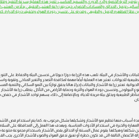
وفير التربة الخصبة والري الدوري والتسميد المناسب. تتميز هذه العملية بسرعة التنفيذ وقلة ا
أساليب تجميل الحدائق والمساحات الخضراء، حيث يتم زراعة العشب الحقيقي بدلاً من العش
ين نظرًا لمظهره الجميل والطبيعي وقدرته على تحسين جودة الهواء وتخفيف درجة الحرارة. كما أ
النباتات والأشجار في البيئة. تلعب هذه الزراعة دورًا حيويًا في تحسين البيئة والحفاظ على التن
عية للحيوانات. تعتبر هذه العملية أيضًا مهمة لمكافحة التصحر والتغير المناخي وتقوية واستعاد
انية. تعتبر زراعة الأشجار والنباتات إجراءً هامًا يحقق توازنًا بين النمو السكاني والتنمية المس
وع البيولوجي وتحسين جودة الهواء والتربة وحماية الأراضي من التآكل. يتطلب زراعة الأشجار والنبا
زين المناظر الطبيعية ويخلق بيئة مريحة للحياة. وبالإضافة إلى ذلك، يسهم تواجد الأشجار في خفض
ان.
دة أسباب منها تنظيم نمو الأشجار وتشكيلها بشكل مرغوب به، كما يتم استخدام قص الأشجار لإ
 المهارة والخبرة في استخدام الأدوات المناسبة، ويهدف هذا العمل إلى المحافظة على السلامة 
سين شكلها وهيكلها. يقوم عمال البستنة أو الحدائق بقص الأشجار باستخدام مجموعة متنوعة 
لة الأغصان التالفة التي قد تكون خطرة أو تعيق تدفق الهواء والضوء للأشجار الأخرى. يجب 