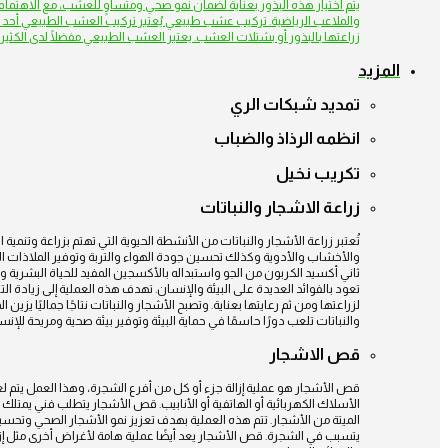
يتم اختيار هذه البذور بعناية لضمان نمو صحي ومتساوٍ للعشب، مع الاهتمام بت
والملاعب الرياضية. تركيب عشب طبيعي يُعتبر تركيب العشب الطبيعي أحد 
زراعتها بالبذور أو بشتلات العشب. يعتبر العشب الطبيعي مفضلًا لدى الكثير
المزيد
تمديد شبكات الري
انظمه الرذاذ والضباب
تكريب نخيل
زراعة الاشجار والنباتات
تُعتبر زراعة الأشجار والنباتات من الأنشطة الحيوية التي تهتم بزراعة وتنمية 
والأخشاب والأدوية وكذلك تحسين جودة الهواء والتربة وتوفير الملاذات الطبي
ثاني أكسيد الكربون من الجو واستبداله بالأكسجين المفيد للحياة البشرية والحيو
تعود بالفوائد العديدة على البيئة والإنسان. تهدف هذه العملية إلى زيادة التن
لزراعتها ومن ثم رعايتها بعناية. وتصبح الأشجار والنباتات نتاجًا جماليًا ي
والنباتات تلعب دورًا حاسمًا في حماية البيئة وتوفير بيئة صحية ومريحة للإنس
قص الاشجار
قص الأشجار هو عملية إزالة جزء أو كل من أفرع الشجرة، وهذا العمل يتم لع
الأسلاك الكهربائية أو الهاتفية أو الأنابيب. قص الأشجار يتطلب فني يمتلك
الميتة من الأشجار. تتم هذه العملية بهدف تعزيز نمو الأشجار الصحي وتح
يتسبب في الشجرة. قص الأشجار يعد أيضًا عملية هامة لأغراض أخرى مثل إزا