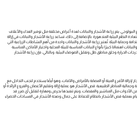
وع البيولوجي. يتم زراعة الأشجار والنباتات لعدة أغراض مختلفة مثل توفير الغذاء والأعلاف
ة النظم البيئية المتدهورة. بالإضافة إلى ذلك، تساعد زراعة الأشجار والنباتات في إزالة
تدامة وحماية البيئة. تُعتبر زراعة الأشجار والنباتات واحدة من أهم النشاطات الزراعية التي
تات اهتمامًا كبيرًا بأنواع النباتات المناسبة للبيئة المحلية واختيار الأماكن المناسبة
 درجات الحرارة وخلق مناطق ظل وتقليل الضوضاء البيئية. وبالتالي، فإن زراعة الأشجار
زالة الأفرع الميتة أو المصابة بالأمراض والآفات، وهو أيضًا يستخدم لتجنب التداخل مع
وجمالية المناظر الطبيعية. قص الأشجار هو عملية إزالة وتقليم الأغصان والفروع الزائدة أو
من الأدوات مثل المناشير والمقصات، ويتم تنفيذها بحرص ومهارة لتقليل أي ضرر قد
القيام بعملية قص الأشجار بانتظام للحفاظ على جمال وصحة الأشجار في المساحات الخضراء