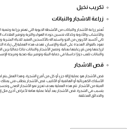
تكريب نخيل
زراعة الاشجار والنباتات
تُعتبر زراعة الأشجار والنباتات من الأنشطة الحيوية التي تهتم بزراعة وتنمية 
والأخشاب والأدوية وكذلك تحسين جودة الهواء والتربة وتوفير الملاذات الطبي
ثاني أكسيد الكربون من الجو واستبداله بالأكسجين المفيد للحياة البشرية والحيو
تعود بالفوائد العديدة على البيئة والإنسان. تهدف هذه العملية إلى زيادة التن
لزراعتها ومن ثم رعايتها بعناية. وتصبح الأشجار والنباتات نتاجًا جماليًا ي
والنباتات تلعب دورًا حاسمًا في حماية البيئة وتوفير بيئة صحية ومريحة للإنس
قص الاشجار
قص الأشجار هو عملية إزالة جزء أو كل من أفرع الشجرة، وهذا العمل يتم لع
الأسلاك الكهربائية أو الهاتفية أو الأنابيب. قص الأشجار يتطلب فني يمتلك
الميتة من الأشجار. تتم هذه العملية بهدف تعزيز نمو الأشجار الصحي وتح
يتسبب في الشجرة. قص الأشجار يعد أيضًا عملية هامة لأغراض أخرى مثل إزا
والحدائق المختلفة.