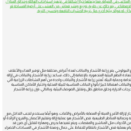
لمتاعب في الصيانة، مما يجعلها خيارًا شائعًا في تجهيز استراحات العائلة وحدائق المنازل
ب الاصطناعي. يتم ذلك عن طريق توزيع ونشر قماش من العشب على أرضية المساحة ثم
ن له فوائد بيئية أخرى مثل تربية الحشرات النافعة وتحسين التربة.
وع البيولوجي. يتم زراعة الأشجار والنباتات لعدة أغراض مختلفة مثل توفير الغذاء والأعلاف
ة النظم البيئية المتدهورة. بالإضافة إلى ذلك، تساعد زراعة الأشجار والنباتات في إزالة
تدامة وحماية البيئة. تُعتبر زراعة الأشجار والنباتات واحدة من أهم النشاطات الزراعية التي
تات اهتمامًا كبيرًا بأنواع النباتات المناسبة للبيئة المحلية واختيار الأماكن المناسبة
 درجات الحرارة وخلق مناطق ظل وتقليل الضوضاء البيئية. وبالتالي، فإن زراعة الأشجار
زالة الأفرع الميتة أو المصابة بالأمراض والآفات، وهو أيضًا يستخدم لتجنب التداخل مع
وجمالية المناظر الطبيعية. قص الأشجار هو عملية إزالة وتقليم الأغصان والفروع الزائدة أو
من الأدوات مثل المناشير والمقصات، ويتم تنفيذها بحرص ومهارة لتقليل أي ضرر قد
القيام بعملية قص الأشجار بانتظام للحفاظ على جمال وصحة الأشجار في المساحات الخضراء