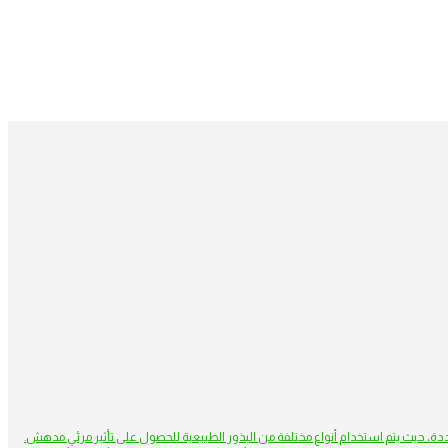
دة، حيث يتم استخدام أنواع مختلفة من البذور الطبيعية للحصول على تأثير مرئي مدهش.