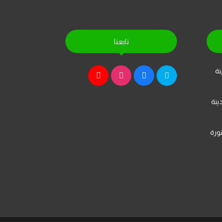
تابعنا
نة
ينة
ورة