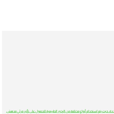
دة، حيث يتم استخدام أنواع مختلفة من البذور الطبيعية للحصول على تأثير مرئي مدهش.