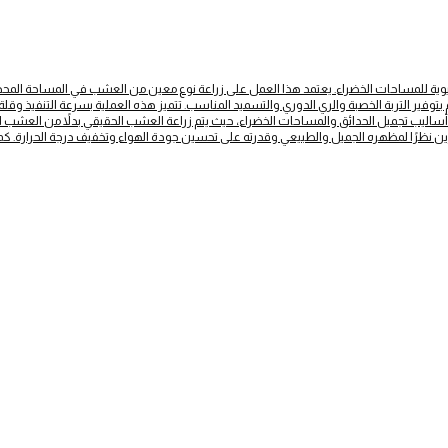
يوية للمساحات الخضراء. يعتمد هذا العمل على زراعة نوع معين من العشب في المساحة المحد
وفير التربة الخصبة والري الدوري والتسميد المناسب. تتميز هذه العملية بسرعة التنفيذ وقلة ا
أساليب تجميل الحدائق والمساحات الخضراء، حيث يتم زراعة العشب الحقيقي بدلاً من العش
ين نظرًا لمظهره الجميل والطبيعي وقدرته على تحسين جودة الهواء وتخفيف درجة الحرارة. كما أ