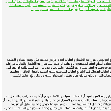
لمتاعب في الصيانة، مما يجعلها خيارًا شائعًا في تجهيز استراحات العائلة وحدائق المنازل
ب الاصطناعي. يتم ذلك عن طريق توزيع ونشر قماش من العشب على أرضية المساحة ثم
ن له فوائد بيئية أخرى مثل تربية الحشرات النافعة وتحسين التربة.
وع البيولوجي. يتم زراعة الأشجار والنباتات لعدة أغراض مختلفة مثل توفير الغذاء والأعلاف
ة النظم البيئية المتدهورة. بالإضافة إلى ذلك، تساعد زراعة الأشجار والنباتات في إزالة
تدامة وحماية البيئة. تُعتبر زراعة الأشجار والنباتات واحدة من أهم النشاطات الزراعية التي
تات اهتمامًا كبيرًا بأنواع النباتات المناسبة للبيئة المحلية واختيار الأماكن المناسبة
 درجات الحرارة وخلق مناطق ظل وتقليل الضوضاء البيئية. وبالتالي، فإن زراعة الأشجار
زالة الأفرع الميتة أو المصابة بالأمراض والآفات، وهو أيضًا يستخدم لتجنب التداخل مع
وجمالية المناظر الطبيعية. قص الأشجار هو عملية إزالة وتقليم الأغصان والفروع الزائدة أو
من الأدوات مثل المناشير والمقصات، ويتم تنفيذها بحرص ومهارة لتقليل أي ضرر قد
القيام بعملية قص الأشجار بانتظام للحفاظ على جمال وصحة الأشجار في المساحات الخضراء