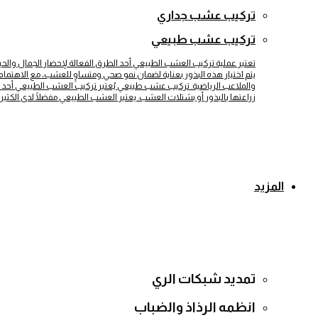
تركيب عشب جداري
تركيب عشب طبيعي
تعتبر عملية تركيب العشب الطبيعي أحد الطرق الفعالة لإحضار الجمال والح
يتم اختيار هذه البذور بعناية لضمان نمو صحي ومتساوٍ للعشب، مع الاهتمام بت
والملاعب الرياضية. تركيب عشب طبيعي يُعتبر تركيب العشب الطبيعي أحد 
زراعتها بالبذور أو بشتلات العشب. يعتبر العشب الطبيعي مفضلًا لدى الكثير
المزيد
تمديد شبكات الري
انظمه الرذاذ والضباب