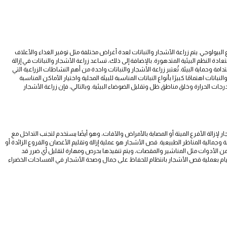
وع البيولوجي. يتم زراعة الأشجار والنباتات لعدة أغراض مختلفة مثل توفير الغذاء والأعلاف
ة النظم البيئية المتدهورة. بالإضافة إلى ذلك، تساعد زراعة الأشجار والنباتات في إزالة
تدامة وحماية البيئة. تُعتبر زراعة الأشجار والنباتات واحدة من أهم النشاطات الزراعية التي
تات اهتمامًا كبيرًا بأنواع النباتات المناسبة للبيئة المحلية واختيار الأماكن المناسبة
 درجات الحرارة وخلق مناطق ظل وتقليل الضوضاء البيئية. وبالتالي، فإن زراعة الأشجار
زالة الأفرع الميتة أو المصابة بالأمراض والآفات، وهو أيضًا يستخدم لتجنب التداخل مع
وجمالية المناظر الطبيعية. قص الأشجار هو عملية إزالة وتقليم الأغصان والفروع الزائدة أو
من الأدوات مثل المناشير والمقصات، ويتم تنفيذها بحرص ومهارة لتقليل أي ضرر قد
القيام بعملية قص الأشجار بانتظام للحفاظ على جمال وصحة الأشجار في المساحات الخضراء