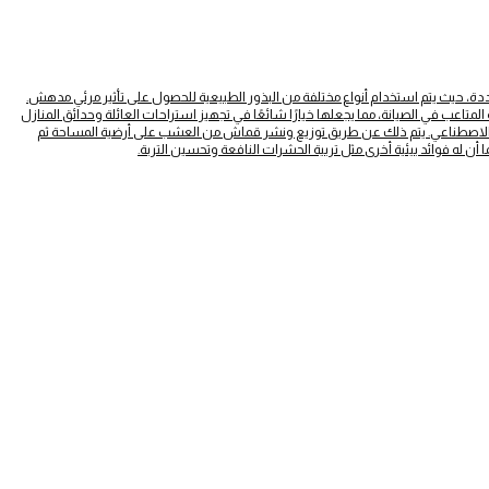
دة، حيث يتم استخدام أنواع مختلفة من البذور الطبيعية للحصول على تأثير مرئي مدهش.
لمتاعب في الصيانة، مما يجعلها خيارًا شائعًا في تجهيز استراحات العائلة وحدائق المنازل
ب الاصطناعي. يتم ذلك عن طريق توزيع ونشر قماش من العشب على أرضية المساحة ثم
ن له فوائد بيئية أخرى مثل تربية الحشرات النافعة وتحسين التربة.