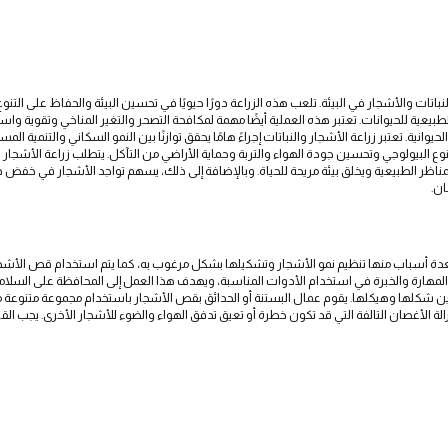
النباتات والأشجار في البيئة. تلعب هذه الزراعة دورًا حيويًا في تحسين البيئة والحفاظ على التن
عية للحيوانات. تعتبر هذه العملية أيضًا مهمة لمكافحة التصحر والتغير المناخي وتقوية واستعاد
انية. تعتبر زراعة الأشجار والنباتات إجراءً هامًا يحقق توازنًا بين النمو السكاني والتنمية المس
وع البيولوجي وتحسين جودة الهواء والتربة وحماية الأراضي من التآكل. يتطلب زراعة الأشجار والنبا
زين المناظر الطبيعية ويخلق بيئة مريحة للحياة. وبالإضافة إلى ذلك، يسهم تواجد الأشجار في خفض
ان.
دة أسباب منها تنظيم نمو الأشجار وتشكيلها بشكل مرغوب به، كما يتم استخدام قص الأشجار لإ
 المهارة والخبرة في استخدام الأدوات المناسبة، ويهدف هذا العمل إلى المحافظة على السلامة 
سين شكلها وهيكلها. يقوم عمال البستنة أو الحدائق بقص الأشجار باستخدام مجموعة متنوعة 
لة الأغصان التالفة التي قد تكون خطرة أو تعيق تدفق الهواء والضوء للأشجار الأخرى. يجب 