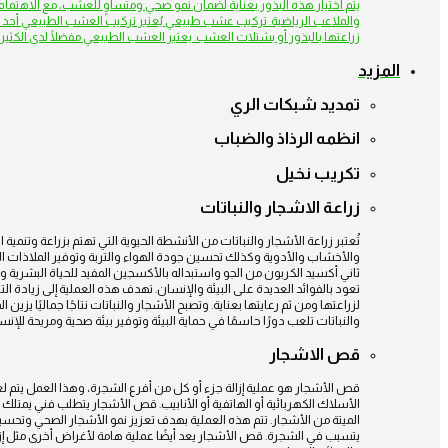
يتم اختيار هذه البذور بعناية لضمان نمو صحي ومتساوٍ للعشب، مع الاهتمام بت
والملاعب الرياضية. تركيب عشب طبيعي يُعتبر تركيب العشب الطبيعي أحد 
زراعتها بالبذور أو بشتلات العشب. يعتبر العشب الطبيعي مفضلًا لدى الكثير
المزيد
تمديد شبكات الري
انظمه الرذاذ والضباب
تكريب نخيل
زراعة الاشجار والنباتات
تُعتبر زراعة الأشجار والنباتات من الأنشطة الحيوية التي تهتم بزراعة وتنمية 
والأخشاب والأدوية وكذلك تحسين جودة الهواء والتربة وتوفير الملاذات الطبي
ثاني أكسيد الكربون من الجو واستبداله بالأكسجين المفيد للحياة البشرية والحيو
تعود بالفوائد العديدة على البيئة والإنسان. تهدف هذه العملية إلى زيادة التن
لزراعتها ومن ثم رعايتها بعناية. وتصبح الأشجار والنباتات نتاجًا جماليًا ي
والنباتات تلعب دورًا حاسمًا في حماية البيئة وتوفير بيئة صحية ومريحة للإنس
قص الاشجار
قص الأشجار هو عملية إزالة جزء أو كل من أفرع الشجرة، وهذا العمل يتم لع
الأسلاك الكهربائية أو الهاتفية أو الأنابيب. قص الأشجار يتطلب فني يمتلك
الميتة من الأشجار. تتم هذه العملية بهدف تعزيز نمو الأشجار الصحي وتح
يتسبب في الشجرة. قص الأشجار يعد أيضًا عملية هامة لأغراض أخرى مثل إزا