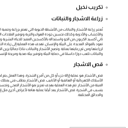
تكريب نخيل
زراعة الاشجار والنباتات
تُعتبر زراعة الأشجار والنباتات من الأنشطة الحيوية التي تهتم بزراعة وتنمية 
والأخشاب والأدوية وكذلك تحسين جودة الهواء والتربة وتوفير الملاذات الطبي
ثاني أكسيد الكربون من الجو واستبداله بالأكسجين المفيد للحياة البشرية والحيو
تعود بالفوائد العديدة على البيئة والإنسان. تهدف هذه العملية إلى زيادة التن
لزراعتها ومن ثم رعايتها بعناية. وتصبح الأشجار والنباتات نتاجًا جماليًا ي
والنباتات تلعب دورًا حاسمًا في حماية البيئة وتوفير بيئة صحية ومريحة للإنس
قص الاشجار
قص الأشجار هو عملية إزالة جزء أو كل من أفرع الشجرة، وهذا العمل يتم لع
الأسلاك الكهربائية أو الهاتفية أو الأنابيب. قص الأشجار يتطلب فني يمتلك
الميتة من الأشجار. تتم هذه العملية بهدف تعزيز نمو الأشجار الصحي وتح
يتسبب في الشجرة. قص الأشجار يعد أيضًا عملية هامة لأغراض أخرى مثل إزا
والحدائق المختلفة.