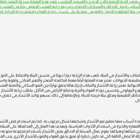
وفير التربة الخصبة والري الدوري والتسميد المناسب. تتميز هذه العملية بسرعة التنفيذ وقلة ا
أساليب تجميل الحدائق والمساحات الخضراء، حيث يتم زراعة العشب الحقيقي بدلاً من العش
ين نظرًا لمظهره الجميل والطبيعي وقدرته على تحسين جودة الهواء وتخفيف درجة الحرارة. كما أ
النباتات والأشجار في البيئة. تلعب هذه الزراعة دورًا حيويًا في تحسين البيئة والحفاظ على التن
عية للحيوانات. تعتبر هذه العملية أيضًا مهمة لمكافحة التصحر والتغير المناخي وتقوية واستعاد
انية. تعتبر زراعة الأشجار والنباتات إجراءً هامًا يحقق توازنًا بين النمو السكاني والتنمية المس
وع البيولوجي وتحسين جودة الهواء والتربة وحماية الأراضي من التآكل. يتطلب زراعة الأشجار والنبا
زين المناظر الطبيعية ويخلق بيئة مريحة للحياة. وبالإضافة إلى ذلك، يسهم تواجد الأشجار في خفض
ان.
دة أسباب منها تنظيم نمو الأشجار وتشكيلها بشكل مرغوب به، كما يتم استخدام قص الأشجار لإ
 المهارة والخبرة في استخدام الأدوات المناسبة، ويهدف هذا العمل إلى المحافظة على السلامة 
سين شكلها وهيكلها. يقوم عمال البستنة أو الحدائق بقص الأشجار باستخدام مجموعة متنوعة 
لة الأغصان التالفة التي قد تكون خطرة أو تعيق تدفق الهواء والضوء للأشجار الأخرى. يجب 