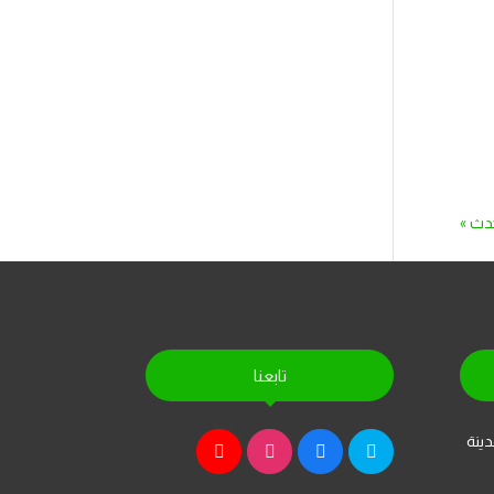
دث »
تابعنا
دينة