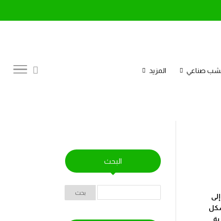
عشب صناعي
المزيد
البحث
لى
شكل
بة