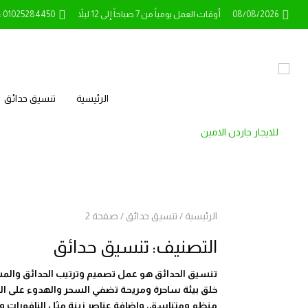
08/08/2026
أوقات العمل يومياً من 7 صباحاً إلى 12 ليلاً
l: 01025284450
الرئيسية
تنسيق حدائق
الرئيسية
/
تنسيق حدائق
/
صفحة 2
التصنيف:
تنسيق حدائق
تنسيق الحدائق هو عمل تصميم وترتيب الحدائق والمس
خلق بيئة ساحرة ومريحة تضفي السحر والهدوء على المك
منظم ومتناسق، وإضافة عناصر زينة مثل النافورات والأثا