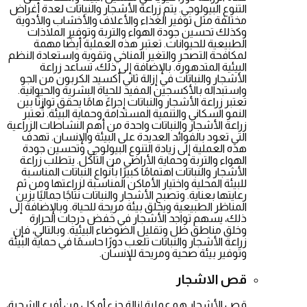
التنوع البيولوجي. يتم زراعة الأشجار والنباتات لعدة أغراض
مختلفة مثل توفير الغذاء والأعلاف والأخشاب والأدوية
وكذلك تحسين جودة الهواء والتربة وتوفير الملاذات
الطبيعية للحيوانات. تعتبر هذه العملية أيضًا مهمة
لمكافحة التصحر والتغير المناخي وتقوية واستعادة النظم
البيئية المتدهورة. بالإضافة إلى ذلك، تساعد زراعة
الأشجار والنباتات في إزالة ثاني أكسيد الكربون من الجو
واستبداله بالأكسجين المفيد للحياة البشرية والحيوانية.
تعتبر زراعة الأشجار والنباتات إجراءً هامًا يحقق توازنًا بين
النمو السكاني والتنمية المستدامة وحماية البيئة. تُعتبر
زراعة الأشجار والنباتات واحدة من أهم النشاطات الزراعية
التي تعود بالفوائد العديدة على البيئة والإنسان. تهدف
هذه العملية إلى زيادة التنوع البيولوجي وتحسين جودة
الهواء والتربة وحماية الأراضي من التآكل. يتطلب زراعة
الأشجار والنباتات اهتمامًا كبيرًا بأنواع النباتات المناسبة
للبيئة المحلية واختيار الأماكن المناسبة لزراعتها ومن ثم
رعايتها بعناية. وتصبح الأشجار والنباتات نتاجًا جماليًا يزين
المناظر الطبيعية ويخلق بيئة مريحة للحياة. وبالإضافة إلى
ذلك، يسهم تواجد الأشجار في خفض درجات الحرارة
وخلق مناطق ظل وتقليل الضوضاء البيئية. وبالتالي، فإن
زراعة الأشجار والنباتات تلعب دورًا حاسمًا في حماية البيئة
وتوفير بيئة صحية ومريحة للإنسان.
قص الاشجار
قص الأشجار هو عملية إزالة جزء أو كل من أفرع الشجرة،