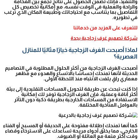
والتنفيذ، فإنك تضمن الحصول على نتائج تجمع بين الفخامة
والراحة والعملية في الوقت نفسه، مع إمكانية تخصيص كل
التفاصيل بما يتناسب مع احتياجاتك وطبيعة المكان الذي ترغب
في تطويره.
للتعرف على المزيد من خدماتنا
شركة تصميم غرف زجاجية بجدة
لماذا أصبحت الغرف الزجاجية خيارًا مثاليًا للمنازل
العصرية؟
أصبحت الغرف الزجاجية من أكثر الحلول المطلوبة في التصاميم
الحديثة لأنها تمنحك إحساسًا بالاتساع والهدوء مع مظهر
معماري راقٍ يلفت الانتباه منذ اللحظة الأولى.
إذا كنت تبحث عن طريقة لتحويل المساحات التقليدية إلى بيئة
أكثر أناقة وعملية، فإن الغرف الزجاجية توفر لك إمكانية
الاستفادة من المساحات الخارجية بطريقة ذكية دون التأثر
بالعوامل المناخية المختلفة.
كما أنها تمنحك إطلالة مفتوحة على الحديقة أو المسبح أو الفناء
الخارجي، مما يخلق أجواء مريحة تساعدك على الاسترخاء وقضاء
وقت أكثر متعة مع العائلة أو الضيوف.