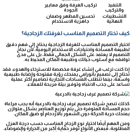
التنفيذ
تركيب الغرفة وفق معايير
والتركيب
الجودة
التشطيبات
تحسين المظهر وضمان
النهائية
جاهزية الاستخدام
كيف تختار التصميم المناسب لغرفتك الزجاجية؟
اختيار التصميم المناسب للغرفة الزجاجية يحتاج إلى فهم دقيق
لطبيعة المساحة واحتياجات الاستخدام اليومية، لأن نجاح
التصميم لا يعتمد على الشكل الجمالي فقط، بل على مدى
توافقه مع أسلوب حياتك وطبيعة المكان المحيط به.
إذا كنت ترغب في إنشاء غرفة مخصصة للاسترخاء والهدوء، فقد
تحتاج إلى تصميم بانورامي يمنحك رؤية مفتوحة وإضاءة طبيعية
واسعة، بينما تتطلب المساحات التجارية تصاميم أكثر عملية
تساعد على جذب الانتباه وتوفير بيئة مريحة للعملاء.
كذلك تنصح شركة تصميم غرف زجاجية بالدرعية أنه يجب مراعاة
حجم المساحة المتوفرة حتى يتم توزيع العناصر بشكل متوازن
يمنحك حرية الحركة دون الشعور بالازدحام أو ضيق المكان.
ومن المهم أيضًا اختيار نوع الزجاج المناسب حسب درجة العزل
المطلوبة، فبعض الأنواع توفر حماية أكبر من الحرارة والضوضاء،