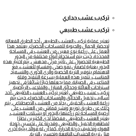
تركيب عشب جداري
تركيب عشب طبيعي
تعتبر عملية تركيب العشب الطبيعي أحد الطرق الفعالة
لإحضار الجمال والحيوية للمساحات الخضراء. يعتمد هذا
العمل على زراعة نوع معين من العشب في المساحة
المحددة، حيث يتم استخدام أنواع مختلفة من البذور
الطبيعية للحصول على تأثير مرئي مدهش. يتم اختيار هذه
البذور بعناية لضمان نمو صحي ومتساوٍ للعشب، مع
الاهتمام بتوفير التربة الخصبة والري الدوري والتسميد
المناسب. تتميز هذه العملية بسرعة التنفيذ وقلة
المتاعب في الصيانة، مما يجعلها خيارًا شائعًا في تجهيز
استراحات العائلة وحدائق المنازل والملاعب الرياضية.
تركيب عشب طبيعي يُعتبر تركيب العشب الطبيعي أحد
أساليب تجميل الحدائق والمساحات الخضراء، حيث يتم
زراعة العشب الحقيقي بدلاً من العشب الاصطناعي. يتم
ذلك عن طريق توزيع ونشر قماش من العشب على
أرضية المساحة ثم زراعتها بالبذور أو بشتلات العشب.
يعتبر العشب الطبيعي مفضلًا لدى الكثيرين نظرًا
لمظهره الجميل والطبيعي وقدرته على تحسين جودة
الهواء وتخفيف درجة الحرارة. كما أن له فوائد بيئية أخرى
مثل تربية الحشرات النافعة وتحسين التربة.