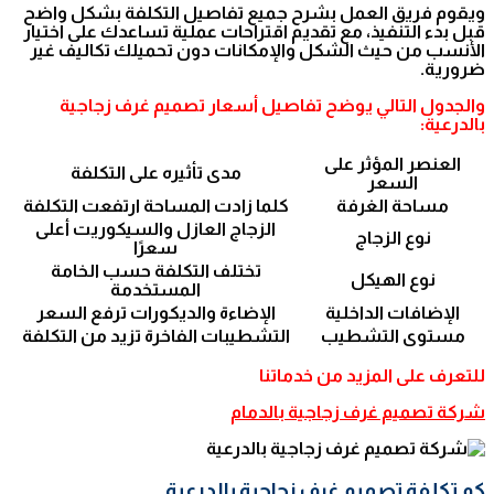
ويقوم فريق العمل بشرح جميع تفاصيل التكلفة بشكل واضح
قبل بدء التنفيذ، مع تقديم اقتراحات عملية تساعدك على اختيار
الأنسب من حيث الشكل والإمكانات دون تحميلك تكاليف غير
ضرورية.
والجدول التالي يوضح تفاصيل أسعار تصميم غرف زجاجية
بالدرعية:
العنصر المؤثر على
مدى تأثيره على التكلفة
السعر
مساحة الغرفة
كلما زادت المساحة ارتفعت التكلفة
الزجاج العازل والسيكوريت أعلى
نوع الزجاج
سعرًا
تختلف التكلفة حسب الخامة
نوع الهيكل
المستخدمة
الإضافات الداخلية
الإضاءة والديكورات ترفع السعر
مستوى التشطيب
التشطيبات الفاخرة تزيد من التكلفة
للتعرف على المزيد من خدماتنا
شركة تصميم غرف زجاجية بالدمام
كم تكلفة تصميم غرف زجاجية بالدرعية