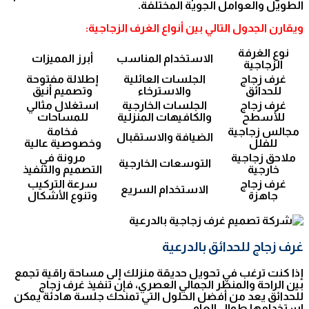
الطويل والعوامل الجوية المختلفة.
ويقارن الجدول التالي بين أنواع الغرف الزجاجية:
نوع الغرفة
الاستخدام المناسب
أبرز المميزات
الزجاجية
غرف زجاج
الجلسات العائلية
إطلالة مفتوحة
للحدائق
والاسترخاء
وتصميم أنيق
غرف زجاج
الجلسات الخارجية
استغلال مثالي
للأسطح
والكافيهات المنزلية
للمساحات
مجالس زجاجية
فخامة
الضيافة والاستقبال
للفلل
وخصوصية عالية
ملاحق زجاجية
مرونة في
التوسعات الخارجية
خارجية
التصميم والتنفيذ
غرف زجاج
سرعة التركيب
الاستخدام السريع
جاهزة
وتنوع الأشكال
غرف زجاج للحدائق بالدرعية
إذا كنت ترغب في تحويل حديقة منزلك إلى مساحة راقية تجمع
بين الراحة والمنظر الجمالي العصري، فإن تنفيذ غرف زجاج
للحدائق يعد من أفضل الحلول التي تمنحك جلسة هادئة يمكن
استخدامها طوال العام.