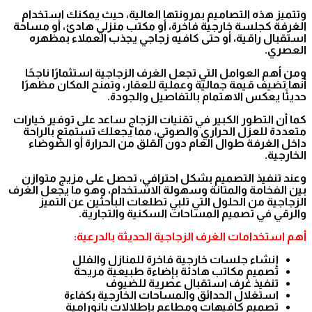
وتتميز هذه التصاميم بمرونتها العالية، حيث يمكنك استخدام
الغرفة كجلسة خارجية فاخرة، أو مكتب منزلي هادئ، أو مساحة
استقبال راقية، أو حتى كافيه زجاجي يجذب العملاء بمظهره
العصري.
ومن أهم العوامل التي تجعل الغرف الزجاجية استثمارًا ناجحًا
أنها تضيف قيمة جمالية وعملية للعقار، وتمنح المكان مظهرًا
حديثًا يعكس الاهتمام بالتفاصيل والجودة.
كما أن التطور الكبير في تقنيات الزجاج ساعد على توفير خيارات
متعددة للعزل الحراري والصوتي، مما يجعلك تستمتع بالراحة
داخل الغرفة طوال العام دون القلق من الحرارة أو الضوضاء
الخارجية.
وعند تنفيذ التصميم بشكل احترافي، تحصل على مزيج متوازن
بين الفخامة والمتانة وسهولة الاستخدام، وهو ما يجعل الغرف
الزجاجية من الحلول التي تلبي تطلعات الباحثين عن التميز
والرقي في تصميم المساحات السكنية والتجارية.
أهم استخدامات الغرف الزجاجية الحديثة بالدرعية:
إنشاء جلسات خارجية فاخرة للمنازل والفلل
تصميم مكاتب هادئة بإضاءة طبيعية مريحة
تنفيذ غرف استقبال عصرية للضيوف
استغلال الحدائق والمساحات الخارجية بكفاءة
تصميم كافيهات ومطاعم بإطلالات بانورامية