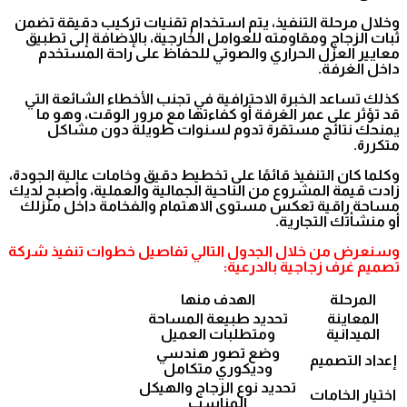
وخلال مرحلة التنفيذ، يتم استخدام تقنيات تركيب دقيقة تضمن
ثبات الزجاج ومقاومته للعوامل الخارجية، بالإضافة إلى تطبيق
معايير العزل الحراري والصوتي للحفاظ على راحة المستخدم
داخل الغرفة.
كذلك تساعد الخبرة الاحترافية في تجنب الأخطاء الشائعة التي
قد تؤثر على عمر الغرفة أو كفاءتها مع مرور الوقت، وهو ما
يمنحك نتائج مستقرة تدوم لسنوات طويلة دون مشاكل
متكررة.
وكلما كان التنفيذ قائمًا على تخطيط دقيق وخامات عالية الجودة،
زادت قيمة المشروع من الناحية الجمالية والعملية، وأصبح لديك
مساحة راقية تعكس مستوى الاهتمام والفخامة داخل منزلك
أو منشأتك التجارية.
وسنعرض من خلال الجدول التالي تفاصيل خطوات تنفيذ شركة
تصميم غرف زجاجية بالدرعية:
المرحلة
الهدف منها
المعاينة
تحديد طبيعة المساحة
الميدانية
ومتطلبات العميل
وضع تصور هندسي
إعداد التصميم
وديكوري متكامل
تحديد نوع الزجاج والهيكل
اختيار الخامات
المناسب