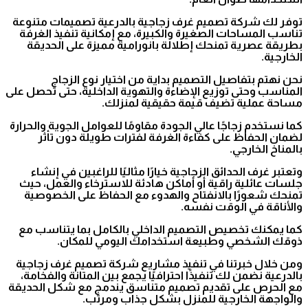
توفر لك شركة تصميم غرف زجاجية بالدرعية تصميمات متنوعة
تناسب المساحات الصغيرة والكبيرة، مع إمكانية تنفيذ الغرفة
بطريقة عصرية تمنحك إطلالة بانورامية مميزة على الحديقة
الخارجية.
نحن نهتم بتفاصيل التصميم بداية من اختيار نوع الزجاج
المناسب وحتى توزيع الإضاءة والتهوية الداخلية، حتى تحصل على
مساحة عملية تضيف قيمة حقيقية لمنزلك.
كما نستخدم زجاجًا عالي الجودة مقاومًا للعوامل الجوية والحرارة
لضمان الحفاظ على كفاءة الغرفة لفترات طويلة دون تأثر
بالمناخ الخارجي.
وتعتبر غرف الحدائق الزجاجية خيارًا مثاليًا للراغبين في إنشاء
جلسات عائلية راقية أو أماكن هادئة للاسترخاء والعمل، حيث
تمنحك شعورًا بالانفتاح والهدوء مع الحفاظ على الخصوصية
والأناقة في الوقت نفسه.
كما يمكنك تخصيص التصميم الداخلي بالكامل بما يتناسب مع
ذوقك الشخصي وطبيعة استخدامك اليومي للمكان.
ومن خلال خبرتنا في تنفيذ مشاريع شركة تصميم غرف زجاجية
بالدرعية نضمن لك تنفيذًا احترافيًا يجمع بين المتانة والفخامة،
مع الحرص على تقديم تصميم متناسق يندمج مع شكل الحديقة
والواجهة الخارجية للمنزل بشكل جذاب ومرتب.