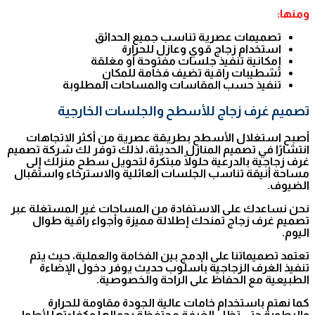
ومنها:
تصميمات عصرية تناسب جميع الحدائق
استخدام زجاج قوي وعازل للحرارة
إمكانية تنفيذ جلسات مفتوحة أو مغلقة
تشطيبات راقية تضيف فخامة للمكان
تنفيذ حسب المقاسات والمساحات المطلوبة
تصميم غرف زجاج للأسطح والجلسات الخارجية
أصبح استغلال الأسطح بطريقة عصرية من أكثر الاتجاهات
انتشارًا في تصميم المنازل الحديثة، لذلك توفر لك شركة تصميم
غرف زجاجية بالدرعية حلولًا مبتكرة لتحويل سطح منزلك إلى
مساحة أنيقة تناسب الجلسات العائلية والاسترخاء واستقبال
الضيوف.
نحن نساعدك على الاستفادة من المساحات غير المستغلة عبر
تصميم غرف زجاج تمنحك إطلالة مميزة وأجواء راقية طوال
اليوم.
تعتمد تصميماتنا على الدمج بين الفخامة والعملية، حيث يتم
تنفيذ الغرف الزجاجية بأسلوب حديث يوفر دخول الإضاءة
الطبيعية مع الحفاظ على الراحة والخصوصية.
كما نهتم باستخدام خامات عالية الجودة مقاومة للحرارة
والرطوبة حتى تظل الغرفة محتفظة بجمالها وكفاءتها لأطول