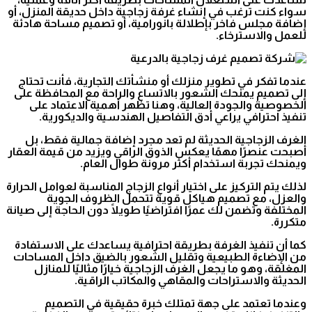
سواء كنت ترغب في إنشاء غرفة زجاجية داخل حديقة المنزل، أو
إضافة مجلس فاخر بإطلالة بانورامية، أو تصميم مساحة هادئة
للعمل والاسترخاء.
عندما تفكر في تطوير منزلك أو منشأتك التجارية، فأنت تحتاج
إلى تصميم يمنحك الشعور بالاتساع والراحة مع المحافظة على
الخصوصية والجودة العالية، وهنا تظهر أهمية الاعتماد على
تنفيذ احترافي يراعي أدق التفاصيل الهندسية والديكورية.
الغرف الزجاجية الحديثة لم تعد مجرد إضافة جمالية فقط، بل
أصبحت عنصرًا مهمًا يعكس الذوق الراقي ويزيد من قيمة العقار
ويمنحك تجربة استخدام أكثر مرونة طوال العام.
لذلك يتم التركيز على اختيار أنواع الزجاج المناسبة لعوامل الحرارة
والعزل، مع تصميم هياكل قوية تتحمل الظروف الجوية
المختلفة وتضمن لك عمرًا افتراضيًا طويلًا دون الحاجة إلى صيانة
متكررة.
كما أن تنفيذ الغرفة بطريقة احترافية يساعدك على الاستفادة
من الإضاءة الطبيعية وتقليل الشعور بالضيق داخل المساحات
المغلقة، وهو ما يجعل الغرف الزجاجية خيارًا مثاليًا للمنازل
الحديثة والاستراحات والمقاهي والمكاتب الراقية.
وعندما تعتمد على جهة تمتلك خبرة حقيقية في التصميم