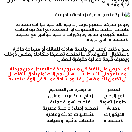
فترة ممكنة.
وتوفر شركة تصميم غرف زجاجية بالدرعية خيارات متعددة
تناسب الجلسات المفتوحة أو المغلقة، مع إمكانية إضافة
أنظمة تكييف وإضاءة وديكورات داخلية تتوافق مع طبيعة
الاستخدام الذي تريده.
سواء كنت ترغب في جلسة هادئة للعائلة أو مساحة فاخرة
لاستقبال الضيوف، فإننا نمنحك تصميمًا متكاملًا يعكس ذوقك
ويضيف قيمة جمالية حقيقية للعقار.
كما نحرص على تنفيذ كل مشروع بدقة عالية بداية من مرحلة
المعاينة وحتى التشطيب النهائي، مع الاهتمام بأدق التفاصيل
التي تضمن لك مظهرًا راقيًا ومساحة عملية في الوقت نفسه:
العنصر
ما نوفره في التصميم
نوع الزجاج
زجاج سيكوريت وعازل
أنظمة التهوية
فتحات تهوية عملية
الإضاءة
تصميم إضاءة داخلية عصرية
الديكورات
تشطيبات حديثة وفاخرة
الاستخدام
جلسات عائلية أو ضيافة