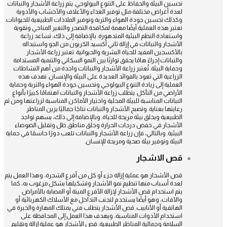
تحسين البيئة والحفاظ على التنوع البيولوجي. يتم زراعة الأشجار والنباتات
لعدة أغراض مختلفة مثل توفير الغذاء والأعلاف والأخشاب والأدوية
وكذلك تحسين جودة الهواء والتربة وتوفير الملاذات الطبيعية للحيوانات.
تعتبر هذه العملية أيضًا مهمة لمكافحة التصحر والتغير المناخي وتقوية
واستعادة النظم البيئية المتدهورة. بالإضافة إلى ذلك، تساعد زراعة
الأشجار والنباتات في إزالة ثاني أكسيد الكربون من الجو واستبداله
بالأكسجين المفيد للحياة البشرية والحيوانية. تعتبر زراعة الأشجار
والنباتات إجراءً هامًا يحقق توازنًا بين النمو السكاني والتنمية المستدامة
وحماية البيئة. تُعتبر زراعة الأشجار والنباتات واحدة من أهم النشاطات
الزراعية التي تعود بالفوائد العديدة على البيئة والإنسان. تهدف هذه
العملية إلى زيادة التنوع البيولوجي وتحسين جودة الهواء والتربة وحماية
الأراضي من التآكل. يتطلب زراعة الأشجار والنباتات اهتمامًا كبيرًا بأنواع
النباتات المناسبة للبيئة المحلية واختيار الأماكن المناسبة لزراعتها ومن ثم
رعايتها بعناية. وتصبح الأشجار والنباتات نتاجًا جماليًا يزين المناظر
الطبيعية ويخلق بيئة مريحة للحياة. وبالإضافة إلى ذلك، يسهم تواجد
الأشجار في خفض درجات الحرارة وخلق مناطق ظل وتقليل الضوضاء
البيئية. وبالتالي، فإن زراعة الأشجار والنباتات تلعب دورًا حاسمًا في حماية
البيئة وتوفير بيئة صحية ومريحة للإنسان.
قص الاشجار
قص الأشجار هو عملية إزالة جزء أو كل من أفرع الشجرة، وهذا العمل يتم
لعدة أسباب منها تنظيم نمو الأشجار وتشكيلها بشكل مرغوب به، كما
يتم استخدام قص الأشجار لإزالة الأفرع الميتة أو المصابة بالأمراض
والآفات، وهو أيضًا يستخدم لتجنب التداخل مع الأسلاك الكهربائية أو
الهاتفية أو الأنابيب. قص الأشجار يتطلب فني يمتلك المهارة والخبرة في
استخدام الأدوات المناسبة، ويهدف هذا العمل إلى المحافظة على
السلامة وجمالية المناظر الطبيعية. قص الأشجار هو عملية إزالة وتقليم