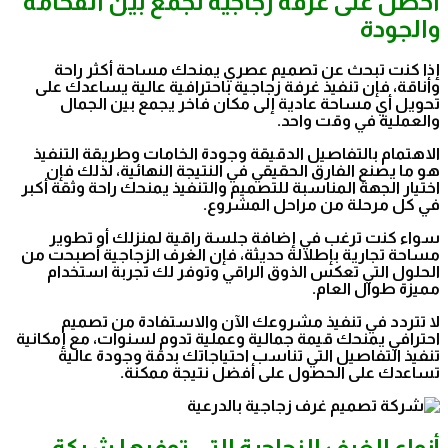
احصل على غرفة زجاجية تجمع بين الفخامة
والجودة
إذا كنت تبحث عن تصميم عصري يمنحك مساحة أكثر راحة
وأناقة، فإن تنفيذ غرفة زجاجية باحترافية عالية يساعدك على
تحويل أي مساحة عادية إلى مكان فاخر يجمع بين الجمال
والعملية في وقت واحد.
الاهتمام بالتفاصيل الدقيقة وجودة الخامات وطريقة التنفيذ
هو ما يصنع الفارق الحقيقي في النتيجة النهائية، لذلك فإن
اختيار الجهة المناسبة للتصميم والتنفيذ يمنحك راحة وثقة أكبر
في كل مرحلة من مراحل المشروع.
سواء كنت ترغب في إضافة جلسة راقية لمنزلك أو تطوير
مساحة تجارية بإطلالة حديثة، فإن الغرف الزجاجية أصبحت من
الحلول التي تعكس الذوق الراقي وتوفر لك تجربة استخدام
مميزة طوال العام.
لا تتردد في تنفيذ مشروعك الآن والاستفادة من تصميم
احترافي يمنحك قيمة جمالية وعملية تدوم لسنوات، مع إمكانية
تنفيذ التفاصيل التي تناسب احتياجاتك بدقة وجودة عالية
تساعدك على الحصول على أفضل نتيجة ممكنة.
أنواع الغرف الزجاجية التي توفرها شركة