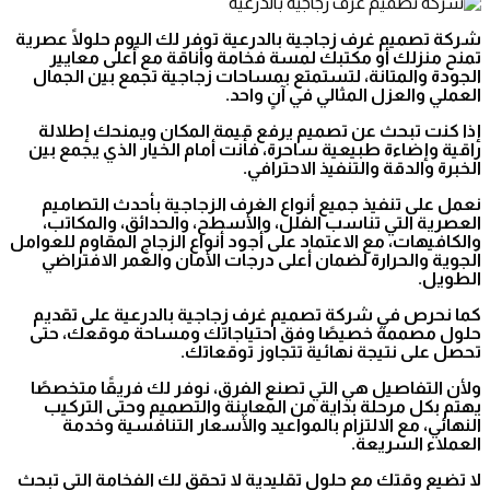
شركة تصميم غرف زجاجية بالدرعية توفر لك اليوم حلولًا عصرية
تمنح منزلك أو مكتبك لمسة فخامة وأناقة مع أعلى معايير
الجودة والمتانة، لتستمتع بمساحات زجاجية تجمع بين الجمال
العملي والعزل المثالي في آنٍ واحد.
إذا كنت تبحث عن تصميم يرفع قيمة المكان ويمنحك إطلالة
راقية وإضاءة طبيعية ساحرة، فأنت أمام الخيار الذي يجمع بين
الخبرة والدقة والتنفيذ الاحترافي.
نعمل على تنفيذ جميع أنواع الغرف الزجاجية بأحدث التصاميم
العصرية التي تناسب الفلل، والأسطح، والحدائق، والمكاتب،
والكافيهات، مع الاعتماد على أجود أنواع الزجاج المقاوم للعوامل
الجوية والحرارة لضمان أعلى درجات الأمان والعمر الافتراضي
الطويل.
كما نحرص في شركة تصميم غرف زجاجية بالدرعية على تقديم
حلول مصممة خصيصًا وفق احتياجاتك ومساحة موقعك، حتى
تحصل على نتيجة نهائية تتجاوز توقعاتك.
ولأن التفاصيل هي التي تصنع الفرق، نوفر لك فريقًا متخصصًا
يهتم بكل مرحلة بداية من المعاينة والتصميم وحتى التركيب
النهائي، مع الالتزام بالمواعيد والأسعار التنافسية وخدمة
العملاء السريعة.
لا تضيع وقتك مع حلول تقليدية لا تحقق لك الفخامة التي تبحث