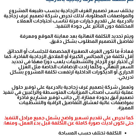
يختلف سعر تصميم الغرف الزجاجية بحسب طبيعة المشروع
والمواصفات المطلوبة، لذلك تحرص شركة تصميم غرف زجاجية
بالدرعية على تقديم خيارات مرنة تناسب احتياجات العملاء
المختلفة دون التأثير على جودة التنفيذ.
ويتم تحديد التكلفة النهائية بعد معاينة الموقع ومعرفة
تفاصيل التصميم المطلوب بشكل دقيق.
فعادةً ما تكون الغرف الصغيرة المخصصة للجلسات أو الحدائق
أقل تكلفة من المجالس الكبيرة أو الملاحق الزجاجية الفاخرة، كما
أن اختيار نوع الزجاج والتشطيبات يلعب دورًا مهمًا في تحديد
السعر النهائي، وكلما زادت الإضافات الخاصة مثل العزل
الحراري أو الديكورات الداخلية ارتفعت تكلفة المشروع بشكل
تدريجي.
وتعمل شركة تصميم غرف زجاجية بالدرعية على توفير حلول
عملية تناسب أصحاب الميزانيات المتوسطة والراغبين في تنفيذ
تصميم أنيق بجودة ممتازة، إلى جانب توفير مشاريع فاخرة
بمواصفات عالية لعشاق التفاصيل الراقية والتشطيبات
المميزة.
كما نحرص على تقديم تسعير واضح يشمل جميع مراحل التنفيذ
حتى تكون لديك صورة كاملة عن التكلفة قبل بدء العمل، ومنها:
التكلفة تختلف حسب المساحة