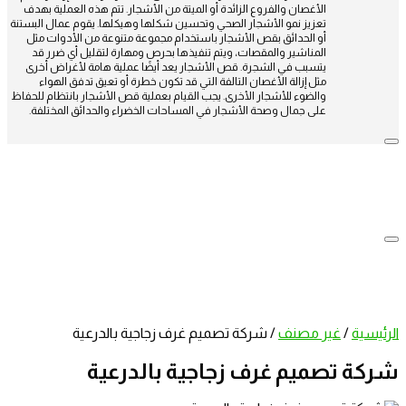
الأغصان والفروع الزائدة أو الميتة من الأشجار. تتم هذه العملية بهدف
تعزيز نمو الأشجار الصحي وتحسين شكلها وهيكلها. يقوم عمال البستنة
أو الحدائق بقص الأشجار باستخدام مجموعة متنوعة من الأدوات مثل
المناشير والمقصات، ويتم تنفيذها بحرص ومهارة لتقليل أي ضرر قد
يتسبب في الشجرة. قص الأشجار يعد أيضًا عملية هامة لأغراض أخرى
مثل إزالة الأغصان التالفة التي قد تكون خطرة أو تعيق تدفق الهواء
والضوء للأشجار الأخرى. يجب القيام بعملية قص الأشجار بانتظام للحفاظ
على جمال وصحة الأشجار في المساحات الخضراء والحدائق المختلفة.
الرئيسية
/
غير مصنف
/
شركة تصميم غرف زجاجية بالدرعية
شركة تصميم غرف زجاجية بالدرعية