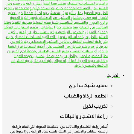
والحيوية للمساحات الخضراء. يعتمد هذا العمل على زراعة نوع معين من
العشب في المساحة المحددة، حيث يتم استخدام أنواع مختلفة من البذور
الطبيعية للحصول على تأثير مرئي مدهش. يتم اختيار هذه البذور بعناية
لضمان نمو صحي ومتساوٍ للعشب، مع الاهتمام بتوفير التربة الخصبة
والري الدوري والتسميد المناسب. تتميز هذه العملية بسرعة التنفيذ وقلة
المتاعب في الصيانة، مما يجعلها خيارًا شائعًا في تجهيز استراحات العائلة
وحدائق المنازل والملاعب الرياضية. تركيب عشب طبيعي يُعتبر تركيب
العشب الطبيعي أحد أساليب تجميل الحدائق والمساحات الخضراء، حيث
يتم زراعة العشب الحقيقي بدلاً من العشب الاصطناعي. يتم ذلك عن
طريق توزيع ونشر قماش من العشب على أرضية المساحة ثم زراعتها
بالبذور أو بشتلات العشب. يعتبر العشب الطبيعي مفضلًا لدى الكثيرين
نظرًا لمظهره الجميل والطبيعي وقدرته على تحسين جودة الهواء
وتخفيف درجة الحرارة. كما أن له فوائد بيئية أخرى مثل تربية الحشرات
النافعة وتحسين التربة.
المزيد
تمديد شبكات الري
انظمه الرذاذ والضباب
تكريب نخيل
زراعة الاشجار والنباتات
تُعتبر زراعة الأشجار والنباتات من الأنشطة الحيوية التي تهتم بزراعة
وتنمية النباتات والأشجار في البيئة. تلعب هذه الزراعة دورًا حيويًا في