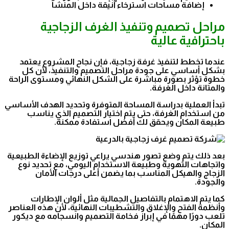
إضافة مساحات استرخاء أنيقة داخل المنشآ
مراحل تصميم وتنفيذ الغرف الزجاجية
باحترافية عالية
عندما تخطط لتنفيذ غرفة زجاجية، فإن نجاح المشروع يعتمد
بشكل أساسي على جودة مراحل التصميم والتنفيذ، لأن كل
خطوة تؤثر بصورة مباشرة على الشكل النهائي ومستوى الراحة
والمتانة داخل الغرفة.
تبدأ العملية بدراسة المساحة المتوفرة وتحديد الهدف الأساسي
من استخدام الغرفة، حتى يتم اختيار التصميم الذي يناسب
طبيعة المكان ويحقق لك أفضل استفادة ممكنة.
بعد ذلك يتم وضع تصور هندسي يراعي توزيع الإضاءة الطبيعية
واتجاهات التهوية وطبيعة الاستخدام اليومي، مع تحديد نوع
الزجاج والهيكل المناسب بما يضمن أعلى درجات الأمان
والجودة.
كما يتم الاهتمام بالتفاصيل الجمالية مثل ألوان الإطارات
وأنظمة الفتح والإغلاق والتشطيبات النهائية، لأن هذه العناصر
تلعب دورًا مهمًا في إبراز فخامة التصميم وانسجامه مع ديكور
المكان.