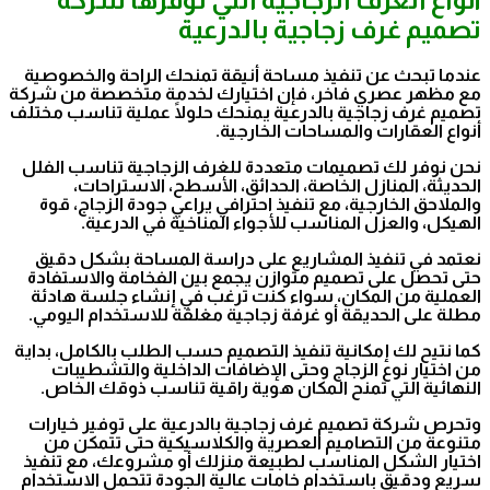
تصميم غرف زجاجية بالدرعية
عندما تبحث عن تنفيذ مساحة أنيقة تمنحك الراحة والخصوصية
مع مظهر عصري فاخر، فإن اختيارك لخدمة متخصصة من شركة
تصميم غرف زجاجية بالدرعية يمنحك حلولًا عملية تناسب مختلف
أنواع العقارات والمساحات الخارجية.
نحن نوفر لك تصميمات متعددة للغرف الزجاجية تناسب الفلل
الحديثة، المنازل الخاصة، الحدائق، الأسطح، الاستراحات،
والملاحق الخارجية، مع تنفيذ احترافي يراعي جودة الزجاج، قوة
الهيكل، والعزل المناسب للأجواء المناخية في الدرعية.
نعتمد في تنفيذ المشاريع على دراسة المساحة بشكل دقيق
حتى تحصل على تصميم متوازن يجمع بين الفخامة والاستفادة
العملية من المكان، سواء كنت ترغب في إنشاء جلسة هادئة
مطلة على الحديقة أو غرفة زجاجية مغلقة للاستخدام اليومي.
كما نتيح لك إمكانية تنفيذ التصميم حسب الطلب بالكامل، بداية
من اختيار نوع الزجاج وحتى الإضافات الداخلية والتشطيبات
النهائية التي تمنح المكان هوية راقية تناسب ذوقك الخاص.
وتحرص شركة تصميم غرف زجاجية بالدرعية على توفير خيارات
متنوعة من التصاميم العصرية والكلاسيكية حتى تتمكن من
اختيار الشكل المناسب لطبيعة منزلك أو مشروعك، مع تنفيذ
سريع ودقيق باستخدام خامات عالية الجودة تتحمل الاستخدام