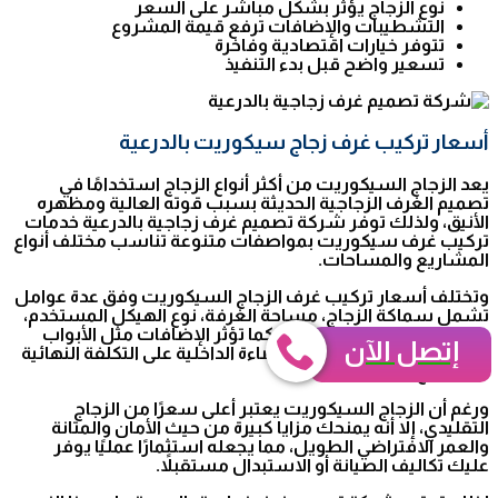
نوع الزجاج يؤثر بشكل مباشر على السعر
التشطيبات والإضافات ترفع قيمة المشروع
تتوفر خيارات اقتصادية وفاخرة
تسعير واضح قبل بدء التنفيذ
أسعار تركيب غرف زجاج سيكوريت بالدرعية
يعد الزجاج السيكوريت من أكثر أنواع الزجاج استخدامًا في
تصميم الغرف الزجاجية الحديثة بسبب قوته العالية ومظهره
الأنيق، ولذلك توفر شركة تصميم غرف زجاجية بالدرعية خدمات
تركيب غرف سيكوريت بمواصفات متنوعة تناسب مختلف أنواع
المشاريع والمساحات.
وتختلف أسعار تركيب غرف الزجاج السيكوريت وفق عدة عوامل
تشمل سماكة الزجاج، مساحة الغرفة، نوع الهيكل المستخدم،
وطبيعة التصميم المطلوب. كما تؤثر الإضافات مثل الأبواب
إتصل الآن
السحابة والعزل الحراري والإضاءة الداخلية على التكلفة النهائية
للمشروع.
ورغم أن الزجاج السيكوريت يعتبر أعلى سعرًا من الزجاج
التقليدي، إلا أنه يمنحك مزايا كبيرة من حيث الأمان والمتانة
والعمر الافتراضي الطويل، مما يجعله استثمارًا عمليًا يوفر
عليك تكاليف الصيانة أو الاستبدال مستقبلاً.