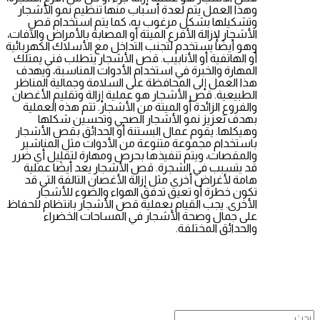
وهذا العمل يتم لعدة أسباب منها تنظيم نمو الأشجار
وتشكيلها بشكل مرغوب به، كما يتم استخدام قص
الأشجار لإزالة الأفرع الميتة أو المصابة بالأمراض والآفات،
وهو أيضًا يستخدم لتجنب التداخل مع الأسلاك الكهربائية
أو الهاتفية أو الأنابيب. قص الأشجار يتطلب فني يمتلك
المهارة والخبرة في استخدام الأدوات المناسبة، ويهدف
هذا العمل إلى المحافظة على السلامة وجمالية المناظر
الطبيعية. قص الأشجار هو عملية إزالة وتقليم الأغصان
والفروع الزائدة أو الميتة من الأشجار. تتم هذه العملية
بهدف تعزيز نمو الأشجار الصحي وتحسين شكلها
وهيكلها. يقوم عمال البستنة أو الحدائق بقص الأشجار
باستخدام مجموعة متنوعة من الأدوات مثل المناشير
والمقصات، ويتم تنفيذها بحرص ومهارة لتقليل أي ضرر
قد يتسبب في الشجرة. قص الأشجار يعد أيضًا عملية
هامة لأغراض أخرى مثل إزالة الأغصان التالفة التي قد
تكون خطرة أو تعيق تدفق الهواء والضوء للأشجار
الأخرى. يجب القيام بعملية قص الأشجار بانتظام للحفاظ
على جمال وصحة الأشجار في المساحات الخضراء
والحدائق المختلفة.