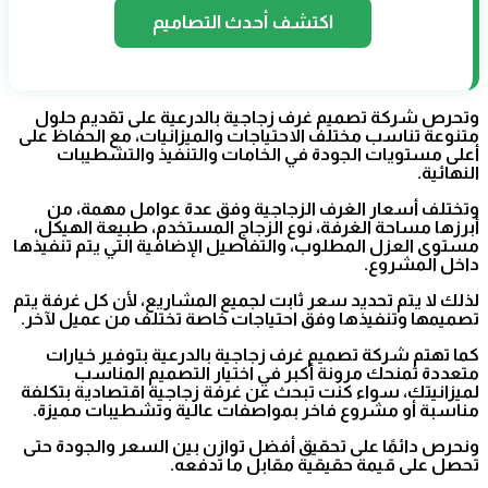
اكتشف أحدث التصاميم
وتحرص شركة تصميم غرف زجاجية بالدرعية على تقديم حلول
متنوعة تناسب مختلف الاحتياجات والميزانيات، مع الحفاظ على
أعلى مستويات الجودة في الخامات والتنفيذ والتشطيبات
النهائية.
وتختلف أسعار الغرف الزجاجية وفق عدة عوامل مهمة، من
أبرزها مساحة الغرفة، نوع الزجاج المستخدم، طبيعة الهيكل،
مستوى العزل المطلوب، والتفاصيل الإضافية التي يتم تنفيذها
داخل المشروع.
لذلك لا يتم تحديد سعر ثابت لجميع المشاريع، لأن كل غرفة يتم
تصميمها وتنفيذها وفق احتياجات خاصة تختلف من عميل لآخر.
كما تهتم شركة تصميم غرف زجاجية بالدرعية بتوفير خيارات
متعددة تمنحك مرونة أكبر في اختيار التصميم المناسب
لميزانيتك، سواء كنت تبحث عن غرفة زجاجية اقتصادية بتكلفة
مناسبة أو مشروع فاخر بمواصفات عالية وتشطيبات مميزة.
ونحرص دائمًا على تحقيق أفضل توازن بين السعر والجودة حتى
تحصل على قيمة حقيقية مقابل ما تدفعه.